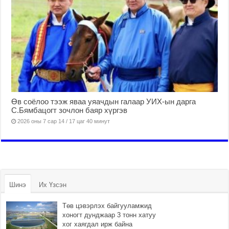
Өв соёлоо тээж яваа уяачдын галаар УИХ-ын дарга
С.Бямбацогт зочлон баяр хүргэв
2026 оны 7 сар 14 / 17 цаг 40 минут
Шинэ
Их Үзсэн
Төв цэвэрлэх байгууламжид
хоногт дунджаар 3 тонн хатуу
хог хаягдал ирж байна