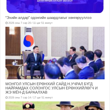
“Эхийн алдар” одонгийн шаардлагыг хөнгөрүүллээ
2026 оны 7 сар 20 / 11 цаг 51 минут
МОНГОЛ УЛСЫН ЕРӨНХИЙ САЙД Н.УЧРАЛ БҮГД
НАЙРАМДАХ СОЛОНГОС УЛСЫН ЕРӨНХИЙЛӨГЧ И
ЖЭ МЁН-Д БАРААЛХАВ
2026 оны 7 сар 14 / 17 цаг 51 минут