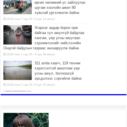
өргөн чөлөөний ус зайлуулах
шугам хоолойн ажил 80
хувьтай үргэлжилж байна
2026 оны 7 сар 20 / 9 цаг 14 минут
Усархаг аадар бороо орж
байгаа тул аюулгүй байдлаа
хангаж, үер усны аюулаас
сэрэмжлэхийг нийслэлийн
Онцгой байдлын газраас анхааруулж байна
2026 оны 7 сар 20 / 9 цаг 09 минут
311 алба хаагч, 119 техник
хэрэгсэлтэй ажиллаж үер
усны аюул, болзошгүй
эрсдэлээс сэргийлж байна
2026 оны 7 сар 20 / 9 цаг 05 минут
Аяллаа зөв төлөвлөхийг
иргэдэд зөвлөж байна
2026 оны 7 сар 16 / 11 цаг 50 минут
Үер усны болзошгүй аюулаас
сэргийлж, холбогдох
байгууллагууд өндөржүүлсэн