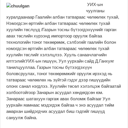
УИХ-ын
чуулганы
хуралдаанаар Гаалийн албан татвараас чөлөөлөх тухай,
Нэмэгдсэн өртгийн албан татвараас чөлөөлөх тухай
хуулийн төслүүд /Газрын тосны бүтээгдэхүүнийг гарган
авах төслийн хүрээнд импортоор оруулж байгаа
технологийн тоног төхөөрөмж, сэлбэгийг гаалийн болон
нэмэгдсэн өртгийн албан татвараас чөлөөлөх тухай
хуулийн төслийг хэлэлцлээ. Хууль санаачлагчийн
илтгэлийгУИХ-ын гишүүн, Уул уурхайн сайд Д.Ганхуяг
танилцууллаа. Газрын тосны бүтээгдэхүүн
боловсруулах, тоног төхөөрөмжийг оруулж ирэхэд нь
татвараас чөлөөлөх нь зүйтэй гэдэг дээр гишүүдийн
олонх санал нэгдлээ. Хуулийн төсөл хэлэлцэж байгаатай
холбоотойгоор Занарын асуудал хөндөгдсөн юм.
Занараас шатахуун гаргаж авах боломж байгааг Уул
уурхайн яамнаас мэдэгдэж байгаа ч энэ асуудал тийм
амархан шийдэгдчих асуудал биш гэдгийг гишүүд
сануулж байна.