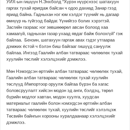
УИХ-ын гишүүн Н.Энхболд “Хүрэн нүүрснээс шатахуун
гаргах тухай яригдаж байсан ч одоо дахиад Занар гээд
яриад байна. Гадныхан нэг юм хэлдэг түүнийг нь дагаар
өмнүүр нь гүйгээд байдаг. Үүнийгээ болих хэрэгтэй.
Засгийн газраас нэг зөвшөөөрөл авсан болоод хаа
хамаагүй, гадныхан газар ухаад явдаг байж болохгүй” гэж
байлаа. Бензин, шатахуун гаргаж авах гэдэг утгаараа
дэмжих ёстой ч бэлэн биш байгааг гишүүд сануулж
байлаа. Ингээд Гаалийн албан татвараас чөлөөлөх тухай
хуулийн төслийг хэлэлцэхийг дэмжлээ.
Мөн Нэмэгдсэн өртгийн албан татвараас чөлөөлөх тухай,
Гаалийн албан татвараас чөлөөлөх тухай хуулийн
төслүүд /Импортоор оруулж байгаа бүрэн ба хагас
боловсруулалт хийсэн модон эд анги, бэлдэц, төрөл
бүрийн модлог хавтан, модон хуулга, хуудсан
материалыг гаалийн болон нэмэгдсэн өртгийн албан
татвараас чөлөөлөх тухай, хуулийн төслийг хэлэлцэж
Төсвийн байнгын хорооны хуралдаанаар хэлэлцэхийг
дэмжлээ.