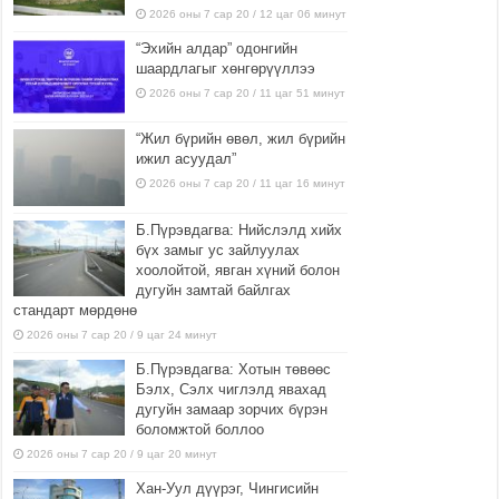
2026 оны 7 сар 20 / 12 цаг 06 минут
“Эхийн алдар” одонгийн
шаардлагыг хөнгөрүүллээ
2026 оны 7 сар 20 / 11 цаг 51 минут
“Жил бүрийн өвөл, жил бүрийн
ижил асуудал”
2026 оны 7 сар 20 / 11 цаг 16 минут
Б.Пүрэвдагва: Нийслэлд хийх
бүх замыг ус зайлуулах
хоолойтой, явган хүний болон
дугуйн замтай байлгах
стандарт мөрдөнө
2026 оны 7 сар 20 / 9 цаг 24 минут
Б.Пүрэвдагва: Хотын төвөөс
Бэлх, Сэлх чиглэлд явахад
дугуйн замаар зорчих бүрэн
боломжтой боллоо
2026 оны 7 сар 20 / 9 цаг 20 минут
Хан-Уул дүүрэг, Чингисийн