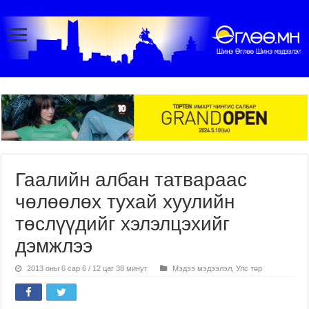
Гаалийн албан татвараас
чөлөөлөх тухай хуулийн
төслүүдийг хэлэлцэхийг
дэмжлээ
2013 оны 6 сар 6 / 12 цаг 38 минут
Мэдээ мэдээлэл
,
Улс төр