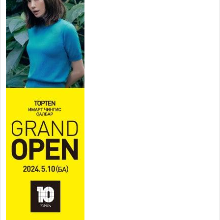
бэлэн байдалд ажиллаж байна
2026 оны 7 сар 15 / 13 цаг 06 минут
Монгол адууны үнэ цэнийг
дэлхийд сурталчлах “Дэлхийн
адууны өдөр”-т 15000 морьтон
оролцож байна
2026 оны 7 сар 15 / 11 цаг 51 минут
Шагайн харвааны насанд хүрэгчдийн багийн
төрөлд 106 багийн 848 харваач өрсөлдөж,
шилдгүүд шалгарав
2026 оны 7 сар 15 / 11 цаг 45 минут
Үндэсний их баяр наадмын сур харвааны
шагналыг нийслэлийн Засаг дарга бөгөөд
Улаанбаатар хотын Захирагч Б.Пүрэвдагва
гардууллаа
2026 оны 7 сар 15 / 11 цаг 41 минут
Нийслэлийн Эрүүл мэндийн газраас 45 баг
иргэдэд тусламж, үйлчилгээ үзүүлж байна
2026 оны 7 сар 15 / 11 цаг 30 минут
Хүчит бөхийн барилдааны тавын даваа