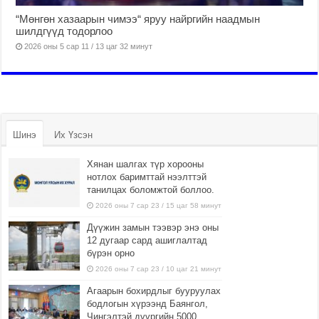
“Мөнгөн хазаарын чимээ“ яруу найргийн наадмын
шилдгүүд тодорлоо
2026 оны 5 сар 11 / 13 цаг 32 минут
Шинэ
Их Үзсэн
Хянан шалгах түр хорооны
нотлох баримттай нээлттэй
танилцах боломжтой боллоо.
2026 оны 7 сар 23 / 15 цаг 58 минут
Дүүжин замын тээвэр энэ оны
12 дугаар сард ашиглалтад
бүрэн орно
2026 оны 7 сар 23 / 10 цаг 21 минут
Агаарын бохирдлыг бууруулах
бодлогын хүрээнд Баянгол,
Чингэлтэй дүүргийн 5000