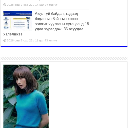
2026 оны 7 сар 22 / 14 цаг 07 минут
Аюулгүй байдал, гадаад
бодлогын байнгын хороо
ээлжит чуулганы хугацаанд 18
удаа хуралдаж, 36 асуудал
хэлэлцжээ
2026 оны 7 сар 22 / 11 цаг 43 минут
“4 улирлын турш үйл
ажиллагаа явуулах
боломжтой-Хүүхэд хөгжүүлэх
төв” байгуулах төсөлд төр,
хувийн хэвшлийн түншлэлийн хүрээнд хамтран
ажиллахыг урьж байна
2026 оны 7 сар 22 / 9 цаг 28 минут
Б.Пүрэвдагва: “Урт цагаан”-ыг
залуучууд чөлөөт цагаа
өнгөрүүлдэг, жуулчид зорьж
ирдэг цэг болгоно
2026 оны 7 сар 21 / 16 цаг 47 минут
Тусгай замын автобус /BRT/ төслийн удирдах
хорооны ээлжит хуралдаан боллоо