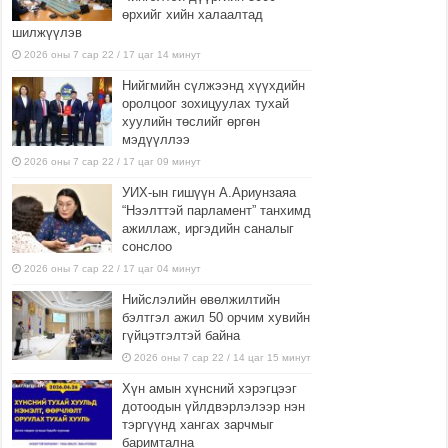
өрхийг хийн халаалтад
шилжүүлэв
2026 оны 7 сар 22 / 17 цаг 14 минут
Нийгмийн сүлжээнд хүүхдийн
оролцоог зохицуулах тухай
хуулийн төслийг өргөн
мэдүүллээ
2026 оны 7 сар 22 / 17 цаг 09 минут
УИХ-ын гишүүн А.Ариунзаяа
“Нээлттэй парламент” танхимд
ажиллаж, иргэдийн саналыг
сонслоо
2026 оны 7 сар 22 / 17 цаг 04 минут
Нийслэлийн өвөлжилтийн
бэлтгэл ажил 50 орчим хувийн
гүйцэтгэлтэй байна
2026 оны 7 сар 22 / 14 цаг 15 минут
Хүн амын хүнсний хэрэгцээг
дотоодын үйлдвэрлэлээр нэн
тэргүүнд хангах зарчмыг
баримтална