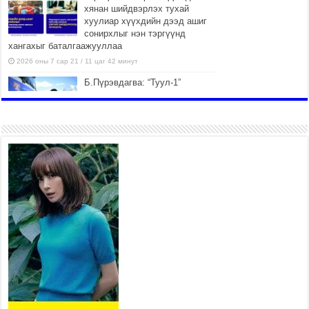
хянан шийдвэрлэх тухай
хуулиар хүүхдийн дээд ашиг
сонирхлыг нэн тэргүүнд
хангахыг баталгаажууллаа
2026 оны 7 сар 21 / 11 цаг 42 минут
Б.Пүрэвдагва: “Туул-1”
коллекторыг ашиглалтад
оруулж байж бид гэр
хорооллыг барилгажуулна
2026 оны 7 сар 21 / 10 цаг 15 минут
НИЙСЛЭЛ, АЙМГИЙН
УДИРДЛАГУУДЫН АЖЛЫГ
ХҮНД СУРТЛЫГ БУУРУУЛЖ,
ИРГЭД, АЖ АХУЙН НЭГЖИЙН
АЧААГ ХЭРХЭН ХӨНГӨЛСНӨӨР ДҮГНЭНЭ
2026 оны 7 сар 21 / 10 цаг 09 минут
Байнгын хорооны дарга
М.Мандхай Цөлжилттэй
тэмцэх тухай НҮБ-ын
конвенцын талуудын 17 дугаар
бага хурал (СОР17)-ын бэлтгэл ажлын явцтай
танилцлаа