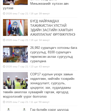
Миньжюанийг хүлээн авч
уулзав
2026 оны 7 сар 21 / 16 цаг 39 минут
БҮГД НАЙРАМДАХ
ТАЖИКИСТАН УЛСТАЙ
ЭДИЙН ЗАСГИЙН ХАМТЫН
АЖИЛЛАГААГ ӨРГӨЖҮҮЛНЭ
2026 оны 7 сар 21 / 16 цаг 34 минут
26,992 суралцагч хотхоны бага
сургуульд, 8100 суралцагч
төрөлжсөн ахлах сургуульд
суралцана
2026 оны 7 сар 21 / 13 цаг 43 минут
COP17 хурлын үеэрх замын
хөдөлгөөн, нийтийн тээврийн
зохицуулалт, сургууль,
цэцэрлэг, зах, худалдааны
төвийн ажиллах хуваарийг гаргаж, иргэдэд
мэдээлэхийг үүрэг болголоо
2026 оны 7 сар 21 / 11 цаг 59 минут
Гэр бүлийн хэрэг шүүхэд