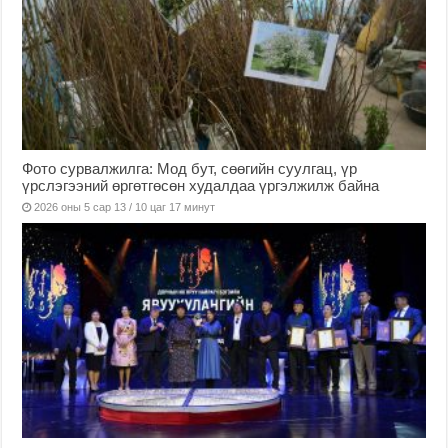
Фото сурвалжилга: Мод бут, сөөгийн суулгац, үр
үрслэгээний өргөтгөсөн худалдаа үргэлжилж байна
2026 оны 5 сар 13 / 10 цаг 17 минут