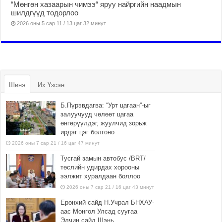
“Мөнгөн хазаарын чимээ“ яруу найргийн наадмын
шилдгүүд тодорлоо
2026 оны 5 сар 11 / 13 цаг 32 минут
Шинэ
Их Үзсэн
Б.Пүрэвдагва: “Урт цагаан”-ыг
залуучууд чөлөөт цагаа
өнгөрүүлдэг, жуулчид зорьж
ирдэг цэг болгоно
2026 оны 7 сар 21 / 16 цаг 47 минут
Тусгай замын автобус /BRT/
төслийн удирдах хорооны
ээлжит хуралдаан боллоо
2026 оны 7 сар 21 / 16 цаг 43 минут
Ерөнхий сайд Н.Учрал БНХАУ-
аас Монгол Улсад суугаа
Элчин сайд Шэнь