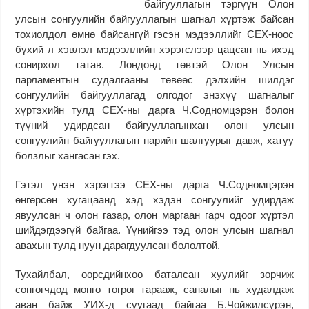
байгууллагын тэргүүн Олон
улсын сонгуулийн байгууллагын шагнал хүртэж байсан
тохиолдол өмнө байсангүй гэсэн мэдээллийг СЕХ-ноос
бүхий л хэвлэл мэдээллийн хэрэгслээр цацсан нь ихэд
сонирхол татав. Лондонд төвтэй Олон Улсын
парламентын судалгааны төвөөс дэлхийн шилдэг
сонгуулийн байгууллагад олгодог энэхүү шагналыг
хүртэхийн тулд СЕХ-ны дарга Ч.Содномцэрэн болон
түүний удирдсан байгууллагынхан олон улсын
сонгуулийн байгууллагын нарийн шалгуурыг давж, хатуу
болзлыг хангасан гэх.
Гэтэл үнэн хэрэгтээ СЕХ-ны дарга Ч.Содномцэрэн
өнгөрсөн хугацаанд хэд хэдэн сонгуулийг удирдаж
явуулсан ч олон газар, олон маргаан гарч одоог хүртэл
шийдэгдээгүй байгаа. Үүнийгээ тэд олон улсын шагнал
авахын тулд нуун дарагдуулсан бололтой.
Тухайлбал, өөрсдийнхөө баталсан хуулийг зөрчиж
сонгогчдод мөнгө төгрөг тарааж, саналыг нь худалдаж
аван байж УИХ-д суугаад байгаа Б.Чойжилсүрэн,