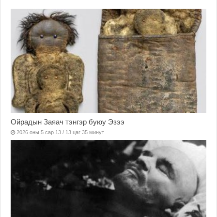
Ойрадын Заяач тэнгэр буюу Эзээ
2026 оны 5 сар 13 / 13 цаг 35 минут