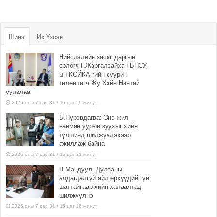
Шинэ
Их Үзсэн
Нийслэлийн засаг даргын
орлогч Г.Жаргалсайхан БНСУ-
ын КОЙКА-гийн суурин
төлөөлөгч Жу Хэйн Нантай
уулзлаа
2026 оны 7 сар 31 / 16 цаг 59 минут
Б.Пүрэвдагва: Энэ жил
найман уурын зуухыг хийн
түлшинд шилжүүлэхээр
ажиллаж байна
2026 оны 7 сар 31 / 15 цаг 21 минут
Н.Мандуул: Дулааны
алдагдалгүй айл өрхүүдийг үе
шаттайгаар хийн халаалтад
шилжүүлнэ
2026 оны 7 сар 31 / 15 цаг 16 минут