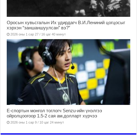
Оросын хувьсгалын Их удирдагч В.И.Лениний цогцосыг
хэрхэн “заншаншуулсан” вэ?”
2026 оны 1 сар 27 / 16 цаг 40 минут
Е-спортын монгол тоглогч Senzu-ийн үнэлгээ
ойролцоогоор 1.5-2 сая ам.долларт хүрчээ
2026 оны 1 сар 9 / 10 цаг 24 минут