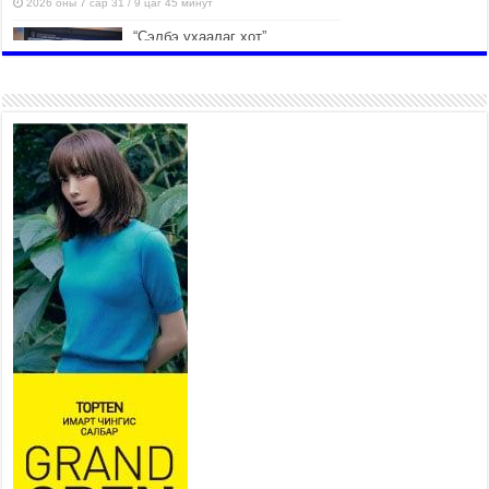
2026 оны 7 сар 31 / 9 цаг 45 минут
“Сэлбэ ухаалаг хот”
ашиглалтад орсноор
Улаанбаатар хотын орон
сууцны хангамжийн жилийн
эрэлтийн 42 хувийг хангана
2026 оны 7 сар 31 / 9 цаг 23 минут
Г.Жаргалсайхан: Энэ өвөл 400-
430 мянган тонн шахмал түлш
хэрэглэнэ
2026 оны 7 сар 30 / 15 цаг 35 минут
Нийслэлийн засаг даргын
нэгдүгээр орлогч Б.Мөнхбат
Денвер хот дахь Монгол
улсын өргөмжит консул
Ж.Вагенландертай уулзлаа
2026 оны 7 сар 30 / 15 цаг 30 минут
Нийслэл, дүүргийн шуурхай штабууд хүч,
хэрэгслийн бэлэн байдлыг ханган ажиллаж
байна
2026 оны 7 сар 30 / 15 цаг 24 минут