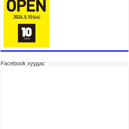
Бүгд Найрамдах Киргиз Улстай худалдаа,
тээвэр, логистикийн хамтын ажиллагааг
өргөжүүлнэ
2026 оны 7 сар 30 / 15 цаг 19 минут
Шадар сайд Н.Номтойбаяр яамдын Төрийн
нарийн бичгийн дарга нартай шуурхай
хуралдлаа
2026 оны 7 сар 30 / 15 цаг 12 минут
Бага орлоготой иргэдийн орлогод татвар
ногдуулахгүй байх эрх зүйн орчныг бүрдүүллээ
Facebook хуудас
2026 оны 7 сар 30 / 15 цаг 02 минут
Монгол Улсын хуулиудын 55.9 хувьд хуулийн
хэрэгжилтийн үр дагаврын үнэлгээ хийгджээ
2026 оны 7 сар 30 / 14 цаг 55 минут
Б.Пүрэвдагва: Өвөлжилтийн бэлтгэлийн
хүрээнд нийслэлд 573 төсөл, арга хэмжээг
хэрэгжүүлж байна
2026 оны 7 сар 29 / 16 цаг 18 минут
Ерөнхий сайд Н.Учрал олимпиадын хүрээнд
гарсан зардлыг шийдвэрлэж өгөхөөр болов