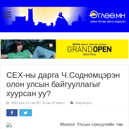
СЕХ-ны дарга Ч.Содномцэрэн
олон улсын байгууллагыг
хуурсан уу?
2013 оны 12 сар 26 / 10 цаг 07 минут
Шар мэдээ
Монгол Улсын сонгуулийн төв