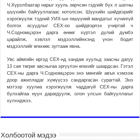
Ч.Хүрэлбаатар нарыг хууль зөрчсөн гэдгийг бүх л шатны
шүүхийн байгууллагаас нотолсон. Шүүхийн шийдвэрийг
хэрэгжүүлж тэдний УИХ-ын гишүүний мандатыг хүчингүй
болгох асуудлыг СЕХ-оо шийдвэрлэх учиртай ч
Ч.Содномцэрэн дарга өнөөг хүртэл дүлий дүмбэ
царайлж, хэвлэл мэдээллийнхэнд үнэн бодит
мэдээллийг өгөхөөс зугтааж явна.
Увс аймгийн иргэд СЕХ-нд хандаж хуульд заасны дагуу
13 сая төгрөг авсныгаа эргүүлэн өгөхийг шаардсан. Гэтэл
СЕХ-ны дарга Ч.Содномцэрэн энэ мөнгийг авъя хэмээж
доор ажилладаг хүмүүсээ сандаргасан сурагтай. Энэ
мэтээр хуулиа хэрэгжүүлж чаддагүй СЕХ-ны дарга
булхайгаа нуун дарагдуулж, олон улсын байгууллагыг
хулхиджээ.
Холбоотой мэдээ