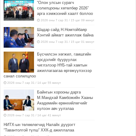
“Олон улсын сурагч
солилцооны хөтөлбөр 2026”
арга хэмжээний хаалт боллоо
2026 оны 7 сар 31 / 15 цаг 09 минут
Шадар сайд Н.Номтойбаяр
Хэнтий аймагт ажиллаж байна
2026 оны 7 сар 31 / 15 цаг 01 минут
Бүсчилсэн хөгжил, гамшгийн
эрсдэлийг бууруулах
чиглэлээр НҮБ-тай хамтын
ажиллагаагаа өргөжүүлэхээр
санал солилцлоо
2026 оны 7 сар 31 / 14 цаг 55 минут
Байнгын хорооны дарга
М.Мандхай Камбожийн Хааны
Академийн ерөнхийлөгчийг
хүлээн авч уулзлаа
2026 оны 7 сар 31 / 14 цаг 41 минут
НИТХ-ын төлөөлөгчид Налайх дүүрэгт
“Тавантолгой түлш” ХХК-д ажиллалаа