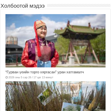
Холбоотой мэдээ
“Гурван үеийн торго хяргасан” уран хатгамалч
2026 оны 5 сар 26 / 17 цаг 13 минут