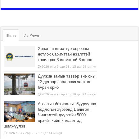
Шинэ
Их Үзсэн
Хянан шалгах түр хорооны
нотлох баримттай нээлттэй
танилцах боломжтой боллоо.
2026 оны 7 сар 23 / 15 цаг 58 минут
Дүүжин замын тээвэр энэ оны
12 дугаар сард ашиглалтад
бүрэн орно
2026 оны 7 сар 23 / 10 цаг 21 минут
Агаарын бохирдлыг бууруулах
бодлогын хүрээнд Баянгол,
Чингэлтэй дүүргийн 5000
өрхийг хийн халаалтад
шилжүүлэв
2026 оны 7 сар 22 / 17 цаг 14 минут