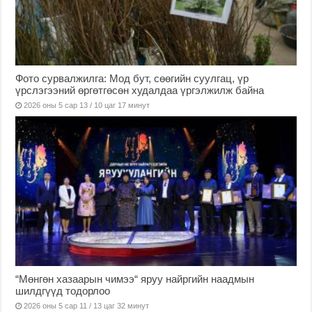
Фото сурвалжилга: Мод бут, сөөгийн суулгац, үр
үрслэгээний өргөтгөсөн худалдаа үргэлжилж байна
2026 оны 5 сар 13 / 10 цаг 17 минут
“Мөнгөн хазаарын чимээ“ яруу найргийн наадмын
шилдгүүд тодорлоо
2026 оны 5 сар 11 / 13 цаг 32 минут