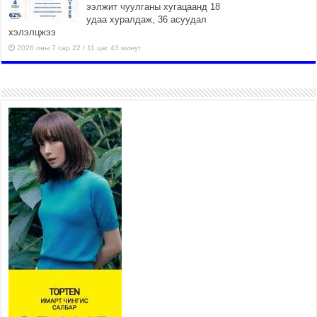
ээлжит чуулганы хугацаанд 18
удаа хуралдаж, 36 асуудал
хэлэлцжээ
2026 оны 7 сар 22 / 11 цаг 43 минут
“4 улирлын турш үйл
ажиллагаа явуулах
боломжтой-Хүүхэд хөгжүүлэх
төв” байгуулах төсөлд төр,
хувийн хэвшлийн түншлэлийн хүрээнд хамтран
ажиллахыг урьж байна
2026 оны 7 сар 22 / 9 цаг 28 минут
Б.Пүрэвдагва: “Урт цагаан”-ыг залуучууд чөлөөт
цагаа өнгөрүүлдэг, жуулчид зорьж ирдэг цэг
болгоно
2026 оны 7 сар 21 / 16 цаг 47 минут
Тусгай замын автобус /BRT/ төслийн удирдах
хорооны ээлжит хуралдаан боллоо
2026 оны 7 сар 21 / 16 цаг 43 минут
Ерөнхий сайд Н.Учрал БНХАУ-аас Монгол Улсад
суугаа Элчин сайд Шэнь Миньжюанийг хүлээн
авч уулзав