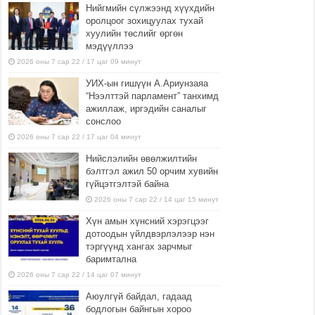
Нийгмийн сүлжээнд хүүхдийн
оролцоог зохицуулах тухай
хуулийн төслийг өргөн
мэдүүллээ
2026 оны 7 сар 22 / 17 цаг 09 минут
УИХ-ын гишүүн А.Ариунзаяа
“Нээлттэй парламент” танхимд
ажиллаж, иргэдийн саналыг
сонслоо
2026 оны 7 сар 22 / 17 цаг 04 минут
Нийслэлийн өвөлжилтийн
бэлтгэл ажил 50 орчим хувийн
гүйцэтгэлтэй байна
2026 оны 7 сар 22 / 14 цаг 15 минут
Хүн амын хүнсний хэрэгцээг
дотоодын үйлдвэрлэлээр нэн
тэргүүнд хангах зарчмыг
баримтална
2026 оны 7 сар 22 / 14 цаг 07 минут
Аюулгүй байдал, гадаад
бодлогын байнгын хороо