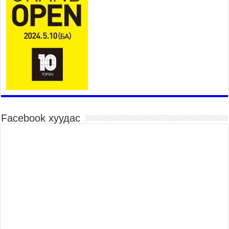
2026 оны 7 сар 27 / 9 цаг 19 минут
Ерөнхий хяналтын хоёр удаагийн сонсголд 345
хүн оролцжээ
2026 оны 7 сар 27 / 9 цаг 13 минут
Хянан шалгах түр хорооны нотлох баримттай
нээлттэй танилцах боломжтой боллоо.
2026 оны 7 сар 23 / 15 цаг 58 минут
Дүүжин замын тээвэр энэ оны 12 дугаар сард
ашиглалтад бүрэн орно
2026 оны 7 сар 23 / 10 цаг 21 минут
Facebook хуудас
Агаарын бохирдлыг бууруулах бодлогын
хүрээнд Баянгол, Чингэлтэй дүүргийн 5000
өрхийг хийн халаалтад шилжүүлэв
2026 оны 7 сар 22 / 17 цаг 14 минут
Нийгмийн сүлжээнд хүүхдийн оролцоог
зохицуулах тухай хуулийн төслийг өргөн
мэдүүллээ
2026 оны 7 сар 22 / 17 цаг 09 минут
УИХ-ын гишүүн А.Ариунзаяа “Нээлттэй
парламент” танхимд ажиллаж, иргэдийн саналыг