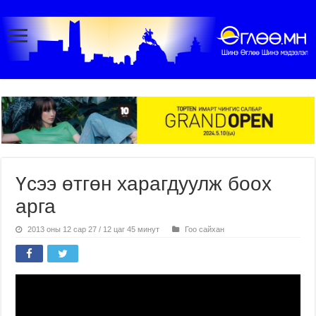
Үсээ өтгөн харагдуулж боох
арга
2013 оны 12 сар 27 / 12 цаг 45 минут
Гоо сайхан