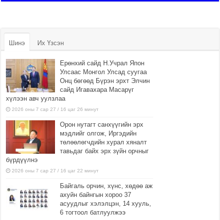
Шинэ
Их Үзсэн
Ерөнхий сайд Н.Учрал Япон
Улсаас Монгол Улсад суугаа
Онц бөгөөд Бүрэн эрхт Элчин
сайд Игавахара Масарүг
хүлээн авч уулзлаа
2026 оны 7 сар 27 / 16 цаг 26 минут
Орон нутагт санхүүгийн эрх
мэдлийг олгож, Иргэдийн
төлөөлөгчдийн хурал хяналт
тавьдаг байх эрх зүйн орчныг
бүрдүүлнэ
2026 оны 7 сар 27 / 16 цаг 22 минут
Байгаль орчин, хүнс, хөдөө аж
ахуйн байнгын хороо 37
асуудлыг хэлэлцэн, 14 хууль,
6 тогтоол батлуулжээ