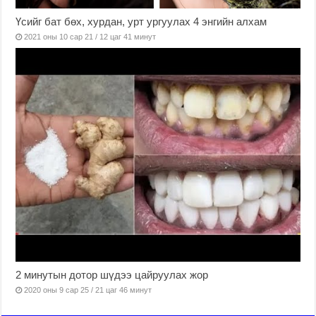
Үсийг бат бөх, хурдан, урт ургуулах 4 энгийн алхам
2021 оны 10 сар 21 / 12 цаг 41 минут
2 минутын дотор шүдээ цайруулах жор
2020 оны 9 сар 25 / 21 цаг 46 минут