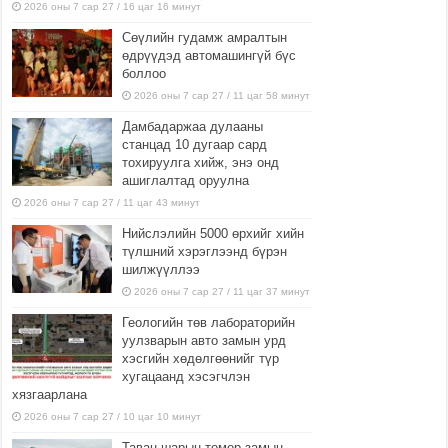
2026 оны 7 сар 27 / 16 цаг 16 минут
Сөүлийн гудамж амралтын
өдрүүдэд автомашингүй бүс
боллоо
2026 оны 7 сар 27 / 11 цаг 58 минут
Дамбадаржаа дулааны
станцад 10 дугаар сард
тохируулга хийж, энэ онд
ашиглалтад оруулна
2026 оны 7 сар 27 / 11 цаг 43 минут
Нийслэлийн 5000 өрхийг хийн
түлшний хэрэглээнд бүрэн
шилжүүллээ
2026 оны 7 сар 27 / 11 цаг 37 минут
Геологийн төв лабораторийн
уулзварын авто замын урд
хэсгийн хөдөлгөөнийг түр
хугацаанд хэсэгчлэн
хязгаарлана
2026 оны 7 сар 27 / 10 цаг 10 минут
Таван шарын төмөр замын