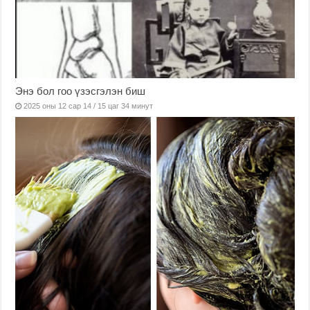
Энэ бол гоо үзэсгэлэн биш
2025 оны 12 сар 14 / 15 цаг 34 минут