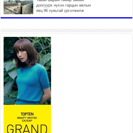
доогуурх нүхэн гарцын ажлын
явц 96 хувьтай үргэлжилж
байна
2026 оны 7 сар 27 / 10 цаг 04 минут
Нийслэлийн харьяа амаржих
газруудыг “Эх, хүүхдийн төв”
болгон өргөтгөнө
2026 оны 7 сар 27 / 9 цаг 58 минут
ТӨВ АЙМАГТ ӨВЛИЙН
БЭЛТГЭЛ АЖИЛ 80 ХУВЬТАЙ
ҮРГЭЛЖИЛЖ БАЙНА
2026 оны 7 сар 27 / 9 цаг 51 минут
“Хөдөө аж ахуй, хөдөөгийн
хөгжил төслийн 2 дахь шат”
төслийн хүрээнд 4 банктай
дамжуулан зээлдүүлэх гэрээ
байгууллаа
2026 оны 7 сар 27 / 9 цаг 40 минут
УИХ-ын гишүүн С.Зулпхар: Иргэдийн санал
хууль тогтоох үйл ажиллагааны чухал үндэс