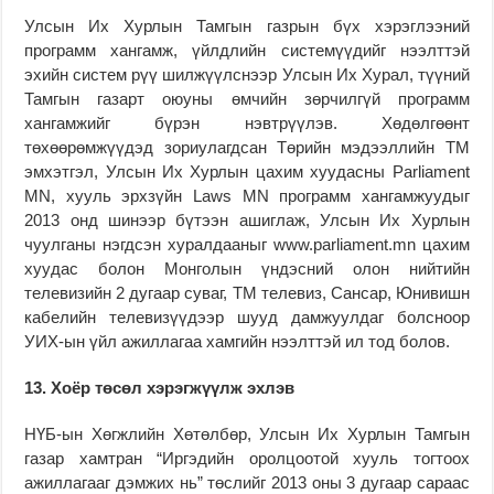
Улсын Их Хурлын Тамгын газрын бүх хэрэглээний
программ хангамж, үйлдлийн системүүдийг нээлттэй
эхийн систем рүү шилжүүлснээр Улсын Их Хурал, түүний
Тамгын газарт оюуны өмчийн зөрчилгүй программ
хангамжийг бүрэн нэвтрүүлэв. Хөдөлгөөнт
төхөөрөмжүүдэд зориулагдсан Төрийн мэдээллийн ТМ
эмхэтгэл, Улсын Их Хурлын цахим хуудасны Parliament
MN, хууль эрхзүйн Laws MN программ хангамжуудыг
2013 онд шинээр бүтээн ашиглаж, Улсын Их Хурлын
чуулганы нэгдсэн хуралдааныг www.parliament.mn цахим
хуудас болон Монголын үндэсний олон нийтийн
телевизийн 2 дугаар суваг, ТМ телевиз, Сансар, Юнивишн
кабелийн телевизүүдээр шууд дамжуулдаг болсноор
УИХ-ын үйл ажиллагаа хамгийн нээлттэй ил тод болов.
13. Хоёр төсөл хэрэгжүүлж эхлэв
НҮБ-ын Хөгжлийн Хөтөлбөр, Улсын Их Хурлын Тамгын
газар хамтран “Иргэдийн оролцоотой хууль тогтоох
ажиллагааг дэмжих нь” төслийг 2013 оны 3 дугаар сараас