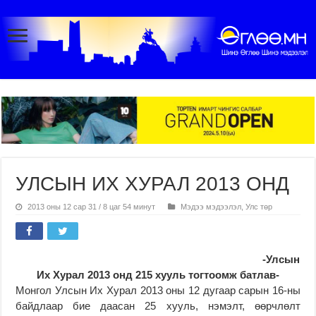
УЛСЫН ИХ ХУРАЛ 2013 ОНД
2013 оны 12 сар 31 / 8 цаг 54 минут
Мэдээ мэдээлэл
,
Улс төр
-Улсын
Их Хурал 2013 онд 215 хууль тогтоомж батлав-
Монгол Улсын Их Хурал 2013 оны 12 дугаар сарын 16-ны
байдлаар бие даасан 25 хууль, нэмэлт, өөрчлөлт