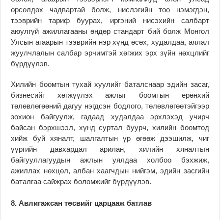
өрсөлдөх чадвартай болж, нислэгийн тоо нэмэгдэн,
тээврийн тариф буурах, иргэний нисэхийн салбарт
аюулгүй ажиллагааны өндөр стандарт бий болж Монгол
Улсын агаарын тээврийн нэр хүнд өсөх, худалдаа, аялал
жуулчлалын салбар эрчимтэй хөгжих эрх зүйн нөхцлийг
бүрдүүлэв.
Хилийн боомтын тухай хуулийг баталснаар эдийн засаг,
бизнесийг хөгжүүлэх ажлыг боомтын ерөнхий
төлөвлөгөөний дагуу нэгдсэн бодлого, төлөвлөгөөтэйгээр
зохион байгуулж, гадаад худалдаа эрхлэхэд учирч
байсан бэрхшээл, хүнд суртал буурч, хилийн боомтод
хийж буй хяналт, шалгалтын үр өгөөж дээшилж, чиг
үүргийн давхардал арилан, хилийн хяналтын
байгууллагуудын ажлын уялдаа холбоо бэхжиж,
ажиллах нөхцөл, албан хаагчдын нийгэм, эдийн засгийн
баталгаа сайжрах боломжийг бүрдүүлэв.
8. Авлигажсан төсвийг царцааж батлав