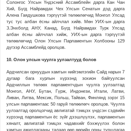
Солонгос Улсын Үндэсний Ассамблейн дарга Кан Чан
Хий, Бүгд Найрамдах Чех Улсын Сенатын дэд дарга
Алена Гаядушкова тэргүүтэй төлөөлөгчид Монгол Улсад
тус тус албан ёсны айлчлал хийв. Мөн УИХ-ын дарга
З.Энхболд АНУ, Канад, Бүгд Найрамдах Турк Улсад
албан ёсны айлчлал хийж, УИХ-ын дарга тэргүүтэй
төлөөлөгчид Олон Улсын Парламентын Холбооны 129
дүгээр Ассамблейд оролцов.
10. Олон улсын чуулга уулзалтууд болов
Ардчилсан орнуудын хамтын нийгэмлэгийн Сайд нарын 7
дугаар бага хурлын хүрээнд зохион байгуулсан
Ардчиллын төлөөх парламентчдын чуулга уулзалтад
Монгол, АНУ, Бутан, Гүрж, Индонези, Итали, Латви,
Ливан, Литва, Мексик, Польш, Тайван, Финлянд зэрэг 15
улсын парламентаас 50 гаруй төлөөлөгч оролцов. Чуулга
уулзалтад оролцогчид авлигатай тэмцэх үндсэн сэдвийн
хүрээнд парламентын ёс зүйг дээшлүүлэх, парламентын
хяналт, авлигатай тэмцэх чадавхийг бэхжүүлэх болон
хамтын ажиллагааны талаар өөр өөрийн орны туршлагаа