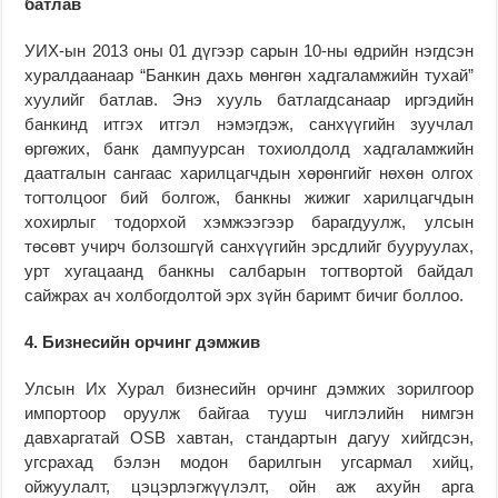
батлав
УИХ-ын 2013 оны 01 дүгээр сарын 10-ны өдрийн нэгдсэн
хуралдаанаар “Банкин дахь мөнгөн хадгаламжийн тухай”
хуулийг батлав. Энэ хууль батлагдсанаар иргэдийн
банкинд итгэх итгэл нэмэгдэж, санхүүгийн зуучлал
өргөжих, банк дампуурсан тохиолдолд хадгаламжийн
даатгалын сангаас харилцагчдын хөрөнгийг нөхөн олгох
тогтолцоог бий болгож, банкны жижиг харилцагчдын
хохирлыг тодорхой хэмжээгээр барагдуулж, улсын
төсөвт учирч болзошгүй санхүүгийн эрсдлийг бууруулах,
урт хугацаанд банкны салбарын тогтвортой байдал
сайжрах ач холбогдолтой эрх зүйн баримт бичиг боллоо.
4. Бизнесийн орчинг дэмжив
Улсын Их Хурал бизнесийн орчинг дэмжих зорилгоор
импортоор оруулж байгаа тууш чиглэлийн нимгэн
давхаргатай OSB хавтан, стандартын дагуу хийгдсэн,
угсрахад бэлэн модон барилгын угсармал хийц,
ойжуулалт, цэцэрлэгжүүлэлт, ойн аж ахуйн арга