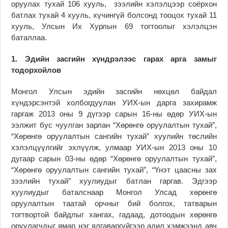
оруулах тухай 106 хууль, зээлийн хэлэлцээр соёрхон
батлах тухай 4 хууль, хүчингүй болсонд тооцох тухай 11
хууль, Улсын Их Хурлын 69 тогтоолыг хэлэлцэн
баталлаа.
1. Эдийн засгийн хүндрэлээс гарах арга замыг
тодорхойлов
Монгол Улсын эдийн засгийн нөхцөл байдал
хүндэрсэнтэй холбогдуулан УИХ-ын дарга захирамж
гаргаж 2013 оны 9 дүгээр сарын 16-ны өдөр УИХ-ын
ээлжит бус чуулган зарлан “Хөрөнгө оруулалтын тухай”,
“Хөрөнгө оруулалтын сангийн тухай” хуулийн төслийн
хэлэлцүүлгийг эхлүүлж, улмаар УИХ-ын 2013 оны 10
дугаар сарын 03-ны өдөр “Хөрөнгө оруулалтын тухай”,
“Хөрөнгө оруулалтын сангийн тухай”, “Үнэт цаасны зах
зээлийн тухай” хуулиудыг батлан гаргав. Эдгээр
хуулиудыг баталснаар Монгол Улсад хөрөнгө
оруулалтын таатай орчныг бий болгох, татварын
тогтвортой байдлыг хангах, гадаад, дотоодын хөрөнгө
оруулагчдыг ямар нэг ялгаваргүйгээр адил хэмжээнд авч