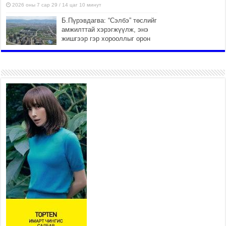
2026 оны 7 сар 29 / 14 цаг 10 минут
Б.Пүрэвдагва: “Сэлбэ” төслийг
амжилттай хэрэгжүүлж, энэ
жишгээр гэр хорооллыг орон
сууцжуулна
2026 оны 7 сар 29 / 9 цаг 58 минут
Иргэд нийгмийн харилцаа,
хөдөлмөр эрхлэхэд
тулгамдаж буй асуудлаа УИХ-
ын гишүүнд уламжиллаа
2026 оны 7 сар 29 / 9 цаг 52 минут
“СМАРТ СЭЛБЭ СИТИ”-Г
ЗОРИЛТОТ БҮЛЭГТ ХҮРГЭХ
ХҮРЭЭНД МКВ-ИЙН ҮНИЙГ
БУУЛГАХ ҮҮРЭГ ӨГӨВ
2026 оны 7 сар 28 / 16 цаг 47 минут
Эдийн засгийн эрх чөлөөний тухай хуулийн үр
дүнд хөрөнгө оруулалтын таатай орчин бүрдэнэ
2026 оны 7 сар 28 / 16 цаг 43 минут
Нийгмийн чиглэлийн төслүүдийн санхүүжилтэд