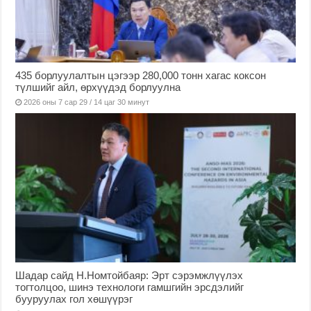
435 борлуулалтын цэгээр 280,000 тонн хагас коксон
түлшийг айл, өрхүүдэд борлуулна
2026 оны 7 сар 29 / 14 цаг 30 минут
Шадар сайд Н.Номтойбаяр: Эрт сэрэмжлүүлэх
тогтолцоо, шинэ технологи гамшгийн эрсдэлийг
бууруулах гол хөшүүрэг