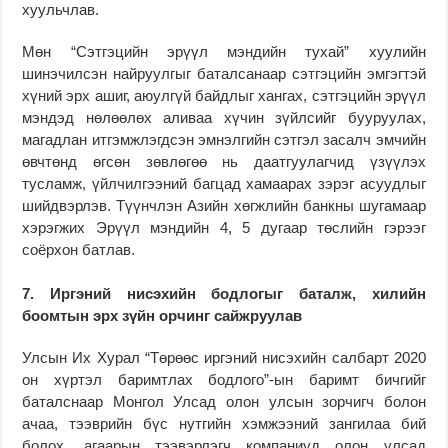
хуульчлав.
Мөн “Сэтгэцийн эрүүл мэндийн тухай” хуулийн
шинэчилсэн найруулгыг баталсанаар сэтгэцийн эмгэгтэй
хүний эрх ашиг, аюулгүй байдлыг хангах, сэтгэцийн эрүүл
мэндэд нөлөөлөх аливаа хүчин зүйлсийг бууруулах,
магадлан итгэмжлэгдсэн эмнэлгийн сэтгэл засалч эмчийн
өвчтөнд өгсөн зөвлөгөө нь даатгуулагчид үзүүлэх
тусламж, үйлчилгээний багцад хамаарах зэрэг асуудлыг
шийдвэрлэв. Түүнчлэн Азийн хөгжлийн банкны шугамаар
хэрэгжих Эрүүл мэндийн 4, 5 дугаар төслийн гэрээг
соёрхон батлав.
7. Иргэний нисэхийн бодлогыг баталж, хилийн
боомтын эрх зүйн орчинг сайжруулав
Улсын Их Хурал “Төрөөс иргэний нисэхийн салбарт 2020
он хүртэл баримтлах бодлого”-ын баримт бичгийг
баталснаар Монгол Улсад олон улсын зорчигч болон
ачаа, тээврийн бүс нутгийн хэмжээний зангилаа бий
болох, агаарын тээвэрлэгч компаниуд олон улсад