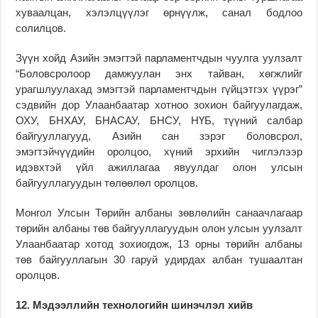
хуваалцан, хэлэлцүүлэг өрнүүлж, санал бодлоо
солилцов.
Зүүн хойд Азийн эмэгтэй парламентчдын чуулга уулзалт
“Боловсролоор дамжуулан энх тайван, хөгжлийг
урагшлуулахад эмэгтэй парламентчдын гүйцэтгэх үүрэг”
сэдвийн дор Улаанбаатар хотноо зохион байгуулагдаж,
ОХУ, БНХАУ, БНАСАУ, БНСУ, НҮБ, түүний салбар
байгууллагууд, Азийн сан зэрэг боловсрол,
эмэгтэйчүүдийн оролцоо, хүний эрхийн чиглэлээр
идэвхтэй үйл ажиллагаа явуулдаг олон улсын
байгууллагуудын төлөөлөл оролцов.
Монгол Улсын Төрийн албаны зөвлөлийн санаачлагаар
төрийн албаны төв байгууллагуудын олон улсын уулзалт
Улаанбаатар хотод зохиогдож, 13 орны төрийн албаны
төв байгууллагын 30 гаруй удирдах албан тушаалтан
оролцов.
12. Мэдээллийн технологийн шинэчлэл хийв