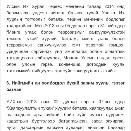
Улсын Их Хурал Төрөөс мөнгөний талаар 2014 онд
баримтлах үндсэн чиглэл батлах тухай Улсын Их
Хурлын тогтоолыг баталж, төрийн мөнгөний бодлогыг
тодорхойлов. Мөн 2013 оны 05 дугаар сарын 31-ний өдөр
“Мөнгө угаах болон терроризмыг санхүүжүүлэхтэй
тэмцэх тухай” хуулийг баталж, мөнгө угаах болон
терроризмыг санхүүжүүлэх гэмт хэрэгтэй тэмцэх,
урьдчилан сэргийлэх үйл ажиллагаа болон хяналтын
тогтолцоогоо сайжруулах, Монгол Улсын нэгдэн орсон
олон улсын гэрээ, конвенцид дотоодын хууль
тогтоомжийг нийцүүлэх эрх зүйн зохицуулалтыг хийв.
6. Нийгмийн ач холбогдол бүхий зарим хууль, гэрээг
батлав
УИХ-ын 2013 оны 02 дугаар сарын 07-ны өдөр
“Хаягжуулалтын тухай” хуулийг баталж, хаягжуулах ажил
нь нэгдсэн арга зүйтэй, байр зүйн зурагт суурилж,
кадастрын бүртгэлээр баталгаажсан, засаг захиргаа,
нутаг дэвсгэрийн нэгжийн хуваарьт нийцсэн байхаар