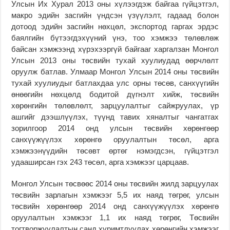
Улсын Их Хурал 2013 оны хүлээгдэж байгаа гүйцэтгэл,
макро эдийн засгийн үндсэн үзүүлэлт, гадаад болон
дотоод эдийн засгийн нөхцөл, экспортод гаргах эрдэс
баялгийн бүтээгдэхүүний үнэ, тоо хэмжээ төлөвлөж
байсан хэмжээнд хүрэхээргүй байгааг харгалзан Монгол
Улсын 2013 оны төсвийн тухай хуулиудад өөрчлөлт
оруулж батлав. Улмаар Монгол Улсын 2014 оны төсвийн
тухай хуулиудыг батлахдаа улс орны төсөв, санхүүгийн
өнөөгийн нөхцөлд бодитой дүгнэлт хийж, төсвийн
хөрөнгийн төлөвлөлт, зарцуулалтыг сайжруулах, үр
ашгийг дээшлүүлэх, түүнд тавих хяналтыг чангатгах
зорилгоор 2014 онд улсын төсвийн хөрөнгөөр
санхүүжүүлэх хөрөнгө оруулалтын төсөл, арга
хэмжээнүүдийн төсөвт өртөг нэмэгдсэн, гүйцэтгэл
удааширсан гэх 243 төсөл, арга хэмжээг царцаав.
Монгол Улсын төсвөөс 2014 оны төсвийн жилд зарцуулах
төсвийн зарлагын хэмжээг 5,5 их наяд төгрөг, улсын
төсвийн хөрөнгөөр 2014 онд санхүүжүүлэх хөрөнгө
оруулалтын хэмжээг 1,1 их наяд төгрөг, Төсвийн
тогтворжуулалтын санд хуримтлуулах хөрөнгийн хэмжээг