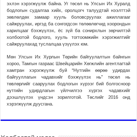
эхлэн хэрэгжүүлж байна. Уг төсөл нь Улсын Их Хуралд
бодлогын судалгаа хийх, оролцогч талуудтай нээлттэй
зөвлөлдөх замаар хууль боловсруулах ажиллагааг
сайжруулах, иргэд ба сонгогдсон төлөөлөгчид хоорондын
харилцааг бэхжүүлэх, ёс зүй ба сонирхлын зөрчилтэй
холбоотой бодлого, хууль тогтоомжийн хэрэгжилтийг
сайжруулахад туслалцаа үзүүлэх юм.
Мөн Улсын Их Хурлын Төрийн байгуулалтын байнгын
хороо, Тамгын газраас Швейцарийн Хөгжлийн агентлагтай
хамтран хэрэгжүүлж буй “Нутгийн өөрөө удирдах
байгууллагын чадавхийг бэхжүүлэх нь” төсөл нь
төвлөрлийг сааруулах бодлогын хүрээг бий болгосноор
нутгийн удирдлагын үйлчилгээ хүргэх чадавхийг
дээшлүүлэх үндсэн зорилготой. Төслийг 2016 онд
хэрэгжүүлж дуусгана.