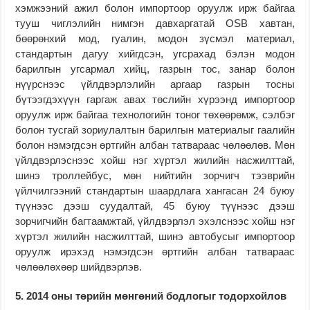
хэмжээний ажил болон импортоор оруулж ирж байгаа
тууш чиглэлийн нимгэн давхаргатай OSB хавтан,
бөөрөнхий мод, гуалин, модон зүсмэл материал,
стандартын дагуу хийгдсэн, угсрахад бэлэн модон
барилгын угсармал хийц, газрын тос, занар болон
нүүрснээс үйлдвэрлэлийн аргаар газрын тосны
бүтээгдэхүүн гаргаж авах төслийн хүрээнд импортоор
оруулж ирж байгаа технологийн тоног төхөөрөмж, сэлбэг
болон тусгай зориулалтын барилгын материалыг гаалийн
болон нэмэгдсэн өртгийн албан татвараас чөлөөлөв. Мөн
үйлдвэрлэснээс хойш нэг хүртэл жилийн насжилттай,
шинэ троллейбус, мөн нийтийн зорчигч тээврийн
үйлчилгээний стандартын шаардлага хангасан 24 буюу
түүнээс дээш суудалтай, 45 буюу түүнээс дээш
зорчигчийн багтаамжтай, үйлдвэрлэл эхэлснээс хойш нэг
хүртэл жилийн насжилттай, шинэ автобусыг импортоор
оруулж ирэхэд нэмэгдсэн өртгийн албан татвараас
чөлөөлөхөөр шийдвэрлэв.
5. 2014 оны төрийн мөнгөний бодлогыг тодорхойлов