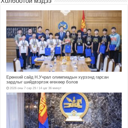
Холбоотой мэдээ
Ерөнхий сайд Н.Учрал олимпиадын хүрээнд гарсан
зардлыг шийдвэрлэж өгөхөөр болов
2026 оны 7 сар 29 / 14 цаг 36 минут