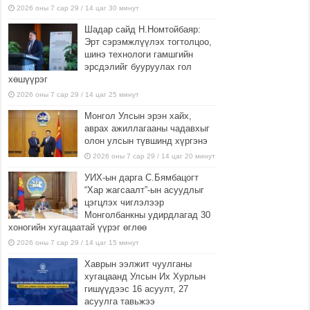
2026 оны 7 сар 29 / 14 цаг 30 минут
Шадар сайд Н.Номтойбаяр:
Эрт сэрэмжлүүлэх тогтолцоо,
шинэ технологи гамшгийн
эрсдэлийг бууруулах гол
хөшүүрэг
2026 оны 7 сар 29 / 14 цаг 25 минут
Монгол Улсын эрэн хайх,
аврах ажиллагааны чадавхыг
олон улсын түвшинд хүргэнэ
2026 оны 7 сар 29 / 14 цаг 20 минут
УИХ-ын дарга С.Бямбацогт
“Хар жагсаалт”-ын асуудлыг
цэгцлэх чиглэлээр
Монголбанкны удирдлагад 30
хоногийн хугацаатай үүрэг өглөө
2026 оны 7 сар 29 / 14 цаг 15 минут
Хаврын ээлжит чуулганы
хугацаанд Улсын Их Хурлын
гишүүдээс 16 асуулт, 27
асуулга тавьжээ