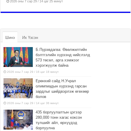
2026 оны 7 сар 29 / 14 цаг 25 минут
Шинэ
Их Үзсэн
Б.Пүрэвдагва: Өвөлжилтийн
бэлтгэлийн хүрээнд нийслэлд
573 төсөл, арга хэмжээг
хэрэгжүүлж байна
2026 оны 7 сар 29 / 16 цаг 18 минут
Ерөнхий сайд Н.Учрал
олимпиадын хүрээнд гарсан
зардлыг шийдвэрлэж өгөхөөр
болов
2026 оны 7 сар 29 / 14 цаг 36 минут
435 борлуулалтын цэгээр
280,000 тонн хагас коксон
түлшийг айл, өрхүүдэд
борлуулна