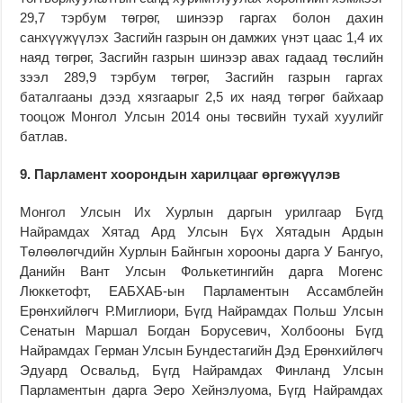
29,7 тэрбум төгрөг, шинээр гаргах болон дахин
санхүүжүүлэх Засгийн газрын он дамжих үнэт цаас 1,4 их
наяд төгрөг, Засгийн газрын шинээр авах гадаад төслийн
зээл 289,9 тэрбум төгрөг, Засгийн газрын гаргах
баталгааны дээд хязгаарыг 2,5 их наяд төгрөг байхаар
тооцож Монгол Улсын 2014 оны төсвийн тухай хуулийг
батлав.
9. Парламент хоорондын харилцааг өргөжүүлэв
Монгол Улсын Их Хурлын даргын урилгаар Бүгд
Найрамдах Хятад Ард Улсын Бүх Хятадын Ардын
Төлөөлөгчдийн Хурлын Байнгын хорооны дарга У Бангуо,
Данийн Вант Улсын Фолькетингийн дарга Могенс
Люккетофт, ЕАБХАБ-ын Парламентын Ассамблейн
Ерөнхийлөгч Р.Миглиори, Бүгд Найрамдах Польш Улсын
Сенатын Маршал Богдан Борусевич, Холбооны Бүгд
Найрамдах Герман Улсын Бундестагийн Дэд Ерөнхийлөгч
Эдуард Освальд, Бүгд Найрамдах Финланд Улсын
Парламентын дарга Эеро Хейнэлуома, Бүгд Найрамдах