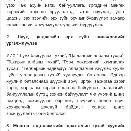
үзэх, аж ахуйн нэгж, байгууллага, иргэдийн мөнгөн
хөрөнгийг хөрөнгө оруулалтад татан оруулах, үнэт
цаасны зах зээлийн эрх зүйн орчныг бүрдүүлэх замаар
эдийн засгийг эрүүлжүүлэх үндсийг бүрдүүлэв.
2. Шүүх, цагдаагийн эрх зүйн шинэчлэлийг
үргэлжлүүлэв
УИХ “Шүүх байгуулах тухай”, “Цагдаагийн албаны тухай”,
“Тахарын албаны тухай”, “Гэрч, хохирогчийг хамгаалах
тухай”, “Төлбөрийн чадваргүй яллагдагчид үзүүлэх хууль
зүйн туслалцааны тухай” хуулиудыг баталлаа. Эдгээр
хуулийг баталснаар шүүхийг эрүү, иргэн, захиргаа зэрэг
хэрэг, маргааны төрлөөр дагнан байгуулах, цагдаагийн
байгууллагын бүтэц зохион байгуулалт, чиг үүргийг шинэ
нөхцөлд зохицуулан өөрчлөх, шүүхийн болон гэрч,
хохирогчийн аюулгүй байдлыг хангах шинэ
зохицуулалтыг бий болголоо.
3. Мөнгөн хадгаламжийн даатгалын тухай хуулийг