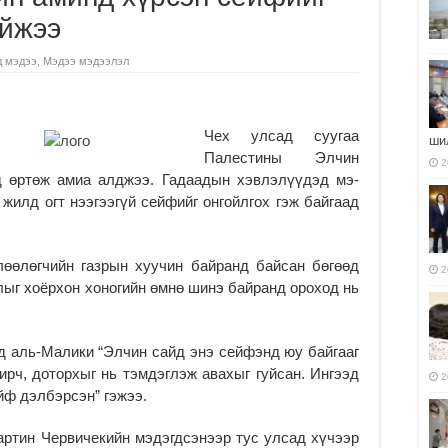
айжээ
д мэдээ
,
Мэдээ мэдээлэл
Чех улсад суугаа
ши
Палес­тины Элчин
2
 өртөж амиа алджээ. Га­даадын хэв­­­­­лэлүүдэд мэ­
 жилд огт нээгээгүй сей­фийг он­гойл­­­гох гэж байгаад
лөгчийн газ­­­­­рын хуучин бай­ранд бай­сан бөгөөд
2
 хоёр­хон хоно­гийн өмнө шинэ бай­ранд ороход нь
д аль-Малики “Элчин сайд энэ сейфэнд юу байгааг
чирч, доторхыг нь тэмдэглэж ава­хыг гуйсан. Ингээд
2
ейф дэлбэрсэн” гэжээ.
Мартин Чер­вичекийн мэдэгдсэнээр тус улсад хүчээр