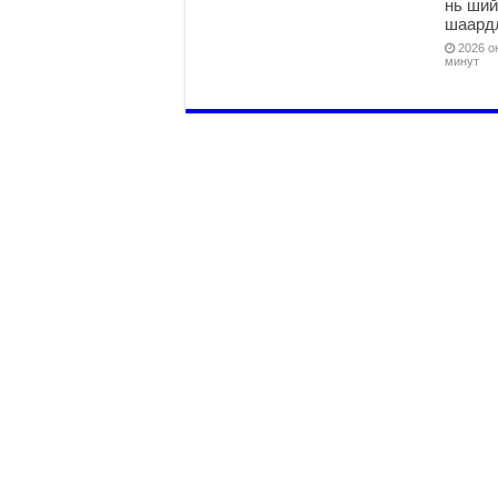
нь ши
шаардл
2026 он
минут