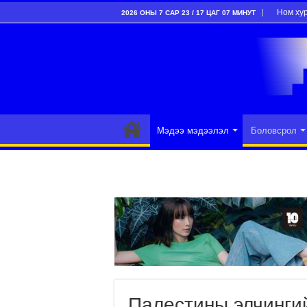
Ном ху
2026 ОНЫ 7 САР 23 / 17 ЦАГ 07 МИНУТ
Мэдээ мэдээлэл
Боловсрол
Палестины элчинги