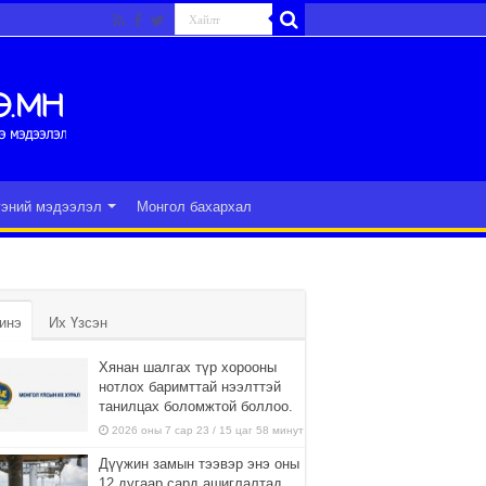
гэний мэдээлэл
Монгол бахархал
инэ
Их Үзсэн
Хянан шалгах түр хорооны
нотлох баримттай нээлттэй
танилцах боломжтой боллоо.
2026 оны 7 сар 23 / 15 цаг 58 минут
Дүүжин замын тээвэр энэ оны
12 дугаар сард ашиглалтад