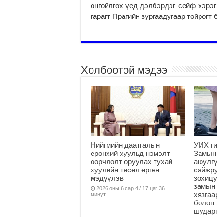
онгойлгох үед дэлбэрдэг сейф хэрэг­
гарагт Прагийн зургаа­ду­гаар тойрогт
Холбоотой мэдээ
Нийгмийн даатгалын
УИХ ги
ерөнхий хуульд нэмэлт,
Замын
өөрчлөлт оруулах тухай
аюулгү
хуулийн төсөл өргөн
сайжру
мэдүүлэв
зохицу
замын 
2026 оны 6 сар 4 / 17 цаг 36
хязга
минут
болон 
шударг