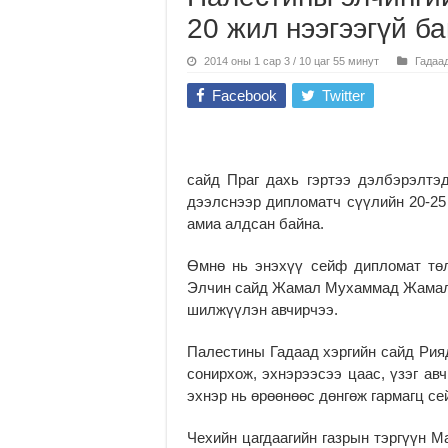
20 жил нээгээгүй б
2014 оны 1 сар 3 / 10 цаг 55 минут
Гадаа
Facebook
Twitter
сайд Праг дахь гэр­тээ дэлбэ­рэлтэд
дээлснээр дип­­­­­ломатч сүүлийн 20-25
амиа алдсан байна.
Өмнө нь энэхүү сейф дип­ломат төлөө
Элчин сайд Жа­мал Мухаммад Жамалыг
шил­жүүлэн авчирчээ.
Палестины Гадаад хэр­гийн сайд Рия
сонирхож, эхнэ­рээ­сээ цаас, үзэг ав
эх­нэр нь өрөөнөөс дөнгөж гармагц с
Чехийн цагдаагийн газ­рын тэргүүн 