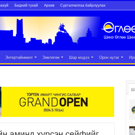
рахуй
Бидний тухай
Архив
Сурталчилгаа байрлуулах
Энтертайнмент
Зөвлөгөө
Шар мэдээ
Орон нутаг
Ир
Ш
йн аминд хүрсэн сейфийг