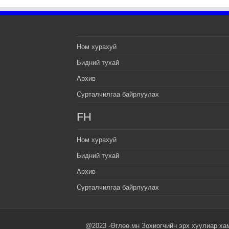
Ном хурахуй
Бидний тухай
Архив
Сурталчилгаа байрлуулах
FH
Ном хурахуй
Бидний тухай
Архив
Сурталчилгаа байрлуулах
@2023 -Өглөө.мн Зохиогчийн эрх хуулиар ха