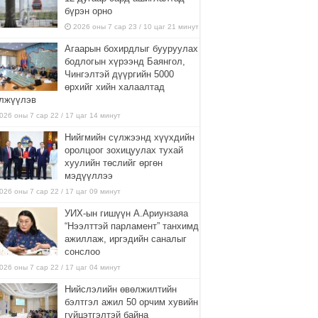
бүрэн орно
2026 оны 7 сар 23 / 10 цаг 21 минут
Агаарын бохирдлыг бууруулах
бодлогын хүрээнд Баянгол,
Чингэлтэй дүүргийн 5000
өрхийг хийн халаалтад
лжүүлэв
026 оны 7 сар 22 / 17 цаг 14 минут
Нийгмийн сүлжээнд хүүхдийн
оролцоог зохицуулах тухай
хуулийн төслийг өргөн
мэдүүллээ
026 оны 7 сар 22 / 17 цаг 09 минут
УИХ-ын гишүүн А.Ариунзаяа
“Нээлттэй парламент” танхимд
ажиллаж, иргэдийн саналыг
сонслоо
026 оны 7 сар 22 / 17 цаг 04 минут
Нийслэлийн өвөлжилтийн
бэлтгэл ажил 50 орчим хувийн
гүйцэтгэлтэй байна