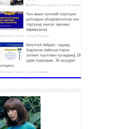
2026 оны 7 сар 22 / 14 цаг 15 минут
Хүн амын хүнсний хэрэгцээг
дотоодын үйлдвэрлэлээр нэн
тэргүүнд хангах зарчмыг
баримтална
026 оны 7 сар 22 / 14 цаг 07 минут
Аюулгүй байдал, гадаад
бодлогын байнгын хороо
ээлжит чуулганы хугацаанд 18
удаа хуралдаж, 36 асуудал
лэлцжээ
026 оны 7 сар 22 / 11 цаг 43 минут
“4 улирлын турш үйл
ажиллагаа явуулах
боломжтой-Хүүхэд хөгжүүлэх
төв” байгуулах төсөлд төр,
вийн хэвшлийн түншлэлийн хүрээнд хамтран
иллахыг урьж байна
026 оны 7 сар 22 / 9 цаг 28 минут
Б.Пүрэвдагва: “Урт цагаан”-ыг
залуучууд чөлөөт цагаа