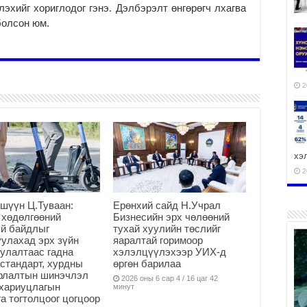
лэхийг хориглодог гэнэ. Дэлбэрэлт өнгөрөгч лхаг­ва
 болсон юм.
2
хэ
2
шүүн Ц.Туваан:
Ерөнхий сайд Н.Учрал
 хөдөлгөөний
Бизнесийн эрх чөлөөний
й байдлыг
тухай хуулийн төслийг
улахад эрх зүйн
яаралтай горимоор
ху
улалтаас гадна
хэлэлцүүлэхээр УИХ-д
аж
стандарт, хурдны
өргөн барилаа
2
арлалтын шинэчлэл
2026 оны 6 сар 4 / 16 цаг 42
хариуцлагын
минут
а тогтолцоог цогцоор