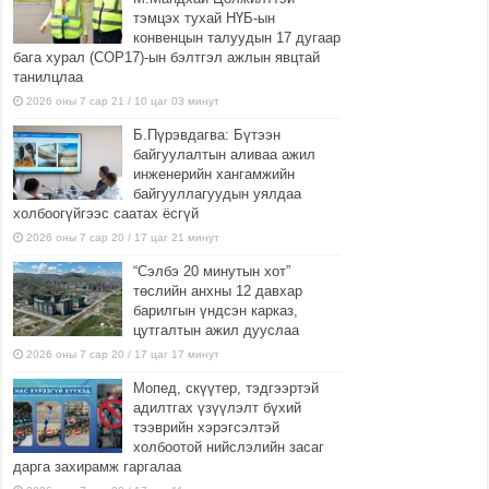
тэмцэх тухай НҮБ-ын
конвенцын талуудын 17 дугаар
бага хурал (СОР17)-ын бэлтгэл ажлын явцтай
танилцлаа
2026 оны 7 сар 21 / 10 цаг 03 минут
Б.Пүрэвдагва: Бүтээн
байгуулалтын аливаа ажил
инженерийн хангамжийн
байгууллагуудын уялдаа
холбоогүйгээс саатах ёсгүй
2026 оны 7 сар 20 / 17 цаг 21 минут
“Сэлбэ 20 минутын хот”
төслийн анхны 12 давхар
барилгын үндсэн карказ,
цутгалтын ажил дууслаа
2026 оны 7 сар 20 / 17 цаг 17 минут
Мопед, скүүтер, тэдгээртэй
адилтгах үзүүлэлт бүхий
тээврийн хэрэгсэлтэй
холбоотой нийслэлийн засаг
дарга захирамж гаргалаа