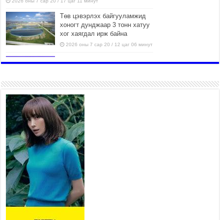
2026 оны 7 сар 20 / 17 цаг 11 минут
Төв цэвэрлэх байгууламжид
хоногт дунджаар 3 тонн хатуу
хог хаягдал ирж байна
2026 оны 7 сар 20 / 12 цаг 06 минут
“Эхийн алдар” одонгийн
шаардлагыг хөнгөрүүллээ
2026 оны 7 сар 20 / 11 цаг 51 минут
“Жил бүрийн өвөл, жил бүрийн
ижил асуудал”
2026 оны 7 сар 20 / 11 цаг 16 минут
Б.Пүрэвдагва: Нийслэлд хийх
бүх замыг ус зайлуулах
хоолойтой, явган хүний болон
дугуйн замтай байлгах
стандарт мөрдөнө
2026 оны 7 сар 20 / 9 цаг 24 минут
Б.Пүрэвдагва: Хотын төвөөс Бэлх, Сэлх
чиглэлд явахад дугуйн замаар зорчих бүрэн
боломжтой боллоо