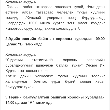
Хэлэлцэх асуудал:
-Гаалийн албан татвараас чөлөөлөх тухай, Нэмэгдсэн
өртгийн албан татвараас чөлөөлөх тухай хуулийн
төслүүд
/Хүнсний улирлын нөөц бүрдүүлэхэд
шаардагдах 100.0 мянга хүртэл тонн улаан буудайг
импортоор оруулахад, анхны хэлэлцүүлэг/.
2.Эдийн засгийн байнгын хорооны хуралдаан 09.00
цагаас “Б” танхимд:
Хэлэлцэх асуудал:
“Үндэсний статистикийн хорооны зөвлөлийн
бүрэлдэхүүнийг шинэчлэн батлах тухай” Улсын Их
Хурлын тогтоолын төсөл;
Хотыг дахин хөгжүүлэх тухай хуулийн төслийг
хэлэлцүүлэгт бэлтгэх үүрэг бүхий ажлын хэсэг
байгуулах тухай.
3.Төрийн байгуулалтын байнгын хорооны хуралдаан
14.00 цагаас “А” танхимд: