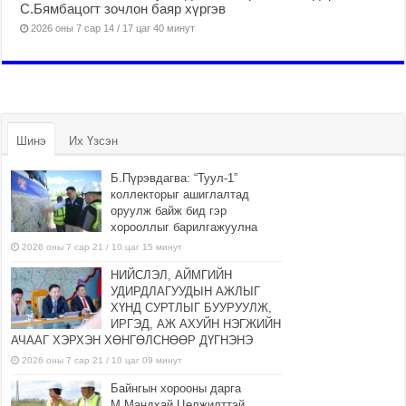
С.Бямбацогт зочлон баяр хүргэв
2026 оны 7 сар 14 / 17 цаг 40 минут
Шинэ
Их Үзсэн
Б.Пүрэвдагва: “Туул-1”
коллекторыг ашиглалтад
оруулж байж бид гэр
хорооллыг барилгажуулна
2026 оны 7 сар 21 / 10 цаг 15 минут
НИЙСЛЭЛ, АЙМГИЙН
УДИРДЛАГУУДЫН АЖЛЫГ
ХҮНД СУРТЛЫГ БУУРУУЛЖ,
ИРГЭД, АЖ АХУЙН НЭГЖИЙН
АЧААГ ХЭРХЭН ХӨНГӨЛСНӨӨР ДҮГНЭНЭ
2026 оны 7 сар 21 / 10 цаг 09 минут
Байнгын хорооны дарга
М.Мандхай Цөлжилттэй