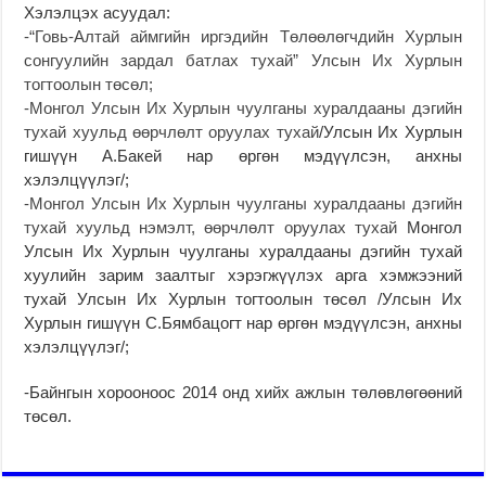
Хэлэлцэх асуудал:
-“Говь-Алтай аймгийн иргэдийн Төлөөлөгчдийн Хурлын
сонгуулийн зардал батлах тухай” Улсын Их Хурлын
тогтоолын төсөл;
-Монгол Улсын Их Хурлын чуулганы хуралдааны дэгийн
тухай хуульд өөрчлөлт оруулах тухай
/Улсын Их Хурлын
гишүүн А.Бакей нар өргөн мэдүүлсэн, анхны
хэлэлцүүлэг/;
-Монгол Улсын Их Хурлын чуулганы хуралдааны дэгийн
тухай хуульд нэмэлт, өөрчлөлт оруулах тухай
Монгол
Улсын Их Хурлын чуулганы хуралдааны дэгийн тухай
хуулийн зарим заалтыг хэрэгжүүлэх арга хэмжээний
тухай Улсын Их Хурлын тогтоолын төсөл /Улсын Их
Хурлын гишүүн С.Бямбацогт нар өргөн мэдүүлсэн, анхны
хэлэлцүүлэг/;
-Байнгын хорооноос 2014 онд хийх ажлын төлөвлөгөөний
төсөл.