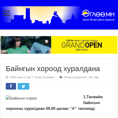
Байнгын хороод хуралдана
2014 оны 1 сар 7 / 8 цаг 22 минут
Мэдээ мэдээлэл
,
Улс төр
1.Төсвийн
байнгын
хорооны хуралдаан 09.00 цагаас “А” танхимд: