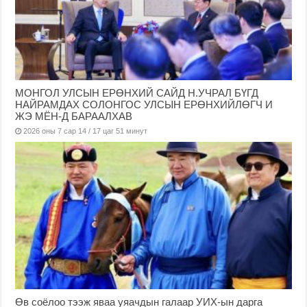
МОНГОЛ УЛСЫН ЕРӨНХИЙ САЙД Н.УЧРАЛ БҮГД
НАЙРАМДАХ СОЛОНГОС УЛСЫН ЕРӨНХИЙЛӨГЧ И
ЖЭ МЁН-Д БАРААЛХАВ
2026 оны 7 сар 14 / 17 цаг 51 минут
Өв соёлоо тээж яваа уяачдын галаар УИХ-ын дарга