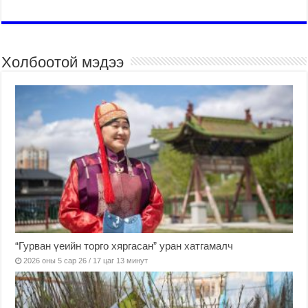
Холбоотой мэдээ
“Гурван үеийн торго хяргасан” уран хатгамалч
2026 оны 5 сар 26 / 17 цаг 13 минут