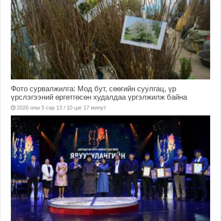
Фото сурвалжилга: Мод бут, сөөгийн суулгац, үр
үрслэгээний өргөтгөсөн худалдаа үргэлжилж байна
2026 оны 5 сар 13 / 10 цаг 17 минут