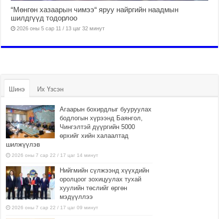
“Мөнгөн хазаарын чимээ“ яруу найргийн наадмын
шилдгүүд тодорлоо
2026 оны 5 сар 11 / 13 цаг 32 минут
Шинэ
Их Үзсэн
Агаарын бохирдлыг бууруулах
бодлогын хүрээнд Баянгол,
Чингэлтэй дүүргийн 5000
өрхийг хийн халаалтад
шилжүүлэв
2026 оны 7 сар 22 / 17 цаг 14 минут
Нийгмийн сүлжээнд хүүхдийн
оролцоог зохицуулах тухай
хуулийн төслийг өргөн
мэдүүллээ
2026 оны 7 сар 22 / 17 цаг 09 минут