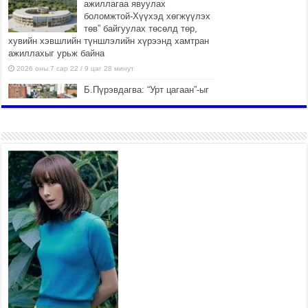
ажиллагаа явуулах
боломжтой-Хүүхэд хөгжүүлэх
төв” байгуулах төсөлд төр,
хувийн хэвшлийн түншлэлийн хүрээнд хамтран
ажиллахыг урьж байна
2026 оны 7 сар 22 / 9 цаг 28 минут
Б.Пүрэвдагва: “Урт цагаан”-ыг
залуучууд чөлөөт цагаа
өнгөрүүлдэг, жуулчид зорьж
ирдэг цэг болгоно
2026 оны 7 сар 21 / 16 цаг 47 минут
Тусгай замын автобус /BRT/
төслийн удирдах хорооны
ээлжит хуралдаан боллоо
2026 оны 7 сар 21 / 16 цаг 43 минут
Ерөнхий сайд Н.Учрал БНХАУ-
аас Монгол Улсад суугаа
Элчин сайд Шэнь
Миньжюанийг хүлээн авч
уулзав
2026 оны 7 сар 21 / 16 цаг 39 минут