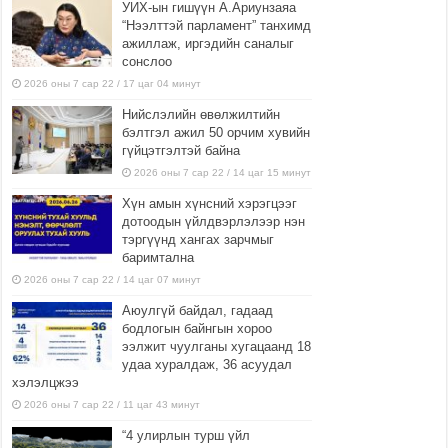
УИХ-ын гишүүн А.Ариунзаяа
“Нээлттэй парламент” танхимд
ажиллаж, иргэдийн саналыг
сонслоо
2026 оны 7 сар 22 / 17 цаг 04 минут
Нийслэлийн өвөлжилтийн
бэлтгэл ажил 50 орчим хувийн
гүйцэтгэлтэй байна
2026 оны 7 сар 22 / 14 цаг 15 минут
Хүн амын хүнсний хэрэгцээг
дотоодын үйлдвэрлэлээр нэн
тэргүүнд хангах зарчмыг
баримтална
2026 оны 7 сар 22 / 14 цаг 07 минут
Аюулгүй байдал, гадаад
бодлогын байнгын хороо
ээлжит чуулганы хугацаанд 18
удаа хуралдаж, 36 асуудал
хэлэлцжээ
2026 оны 7 сар 22 / 11 цаг 43 минут
“4 улирлын турш үйл