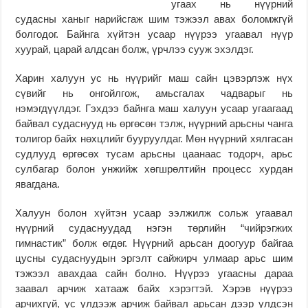
угаах нь нүүрний
судасны ханыг нарийсгаж шим тэжээл авах боломжгүй
болгодог. Байнга хүйтэн усаар нүүрээ угаавал нүүр
хуурай, царай алдсан болж, үрчлээ сууж эхэлдэг.
Харин халуун ус нь нүүрийг маш сайн цэвэрлэж нүх
сүвийг нь онгойлгож, амьсгалах чадварыг нь
нэмэгдүүлдэг. Гэхдээ байнга маш халуун усаар угаагаад
байвал судаснууд нь өргөсөн тэлж, нүүрний арьсны чанга
толигор байх нөхцлийг бууруулдаг. Мөн нүүрний хялгасан
судлууд өргөсөх тусам арьсны цаанаас тодорч, арьс
сулбагар болон унжийж хөгшрөлтийн процесс хурдан
явагдана.
Халуун болон хүйтэн усаар ээлжилж сольж угаавал
нүүрний судаснуудад нэгэн төрлийн “чийрэгжих
гимнастик” болж өгдөг. Нүүрний арьсан доогуур байгаа
цусны судаснуудын эргэлт сайжирч улмаар арьс шим
тэжээл авахдаа сайн болно. Нүүрээ угаасны дараа
заавал арчиж хатааж байх хэрэгтэй. Хэрэв нүүрээ
арчихгүй, ус үлдээж арчиж байвал арьсан дээр үлдсэн