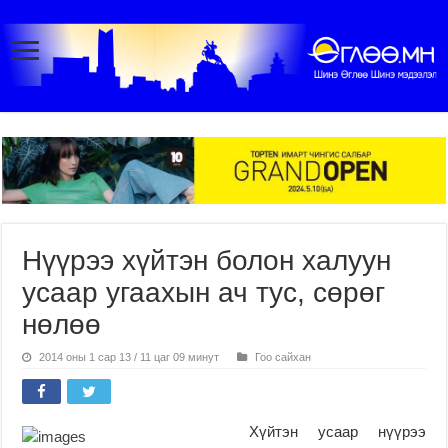
Нүүрээ хүйтэн болон халуун
усаар угаахын ач тус, сөрөг
нөлөө
2014 оны 1 сар 13 / 11 цаг 09 минут
Гоо сайхан
Хүйтэн усаар нүүрээ