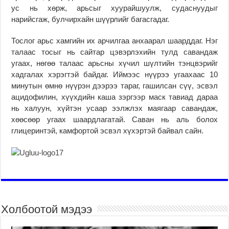
ус нь хөрж, арьсыг хуурайшуулж, судаснуудыг
нарийсгаж, булчирхайн шүүрлийг багасгадаг.
Тослог арьс хамгийн их арчилгаа анхаарал шаарддаг. Нэг
талаас тосыг нь сайтар цэвэрлэхийн тулд савандаж
угаах, нөгөө талаас арьсны хүчил шүлтийн тэнцвэрийг
хадгалах хэрэгтэй байдаг. Иймээс нүүрээ угаахаас 10
минутын өмнө нүүрэн дээрээ тараг, гашилсан сүү, эсвэл
ацидофилин, хүүхдийн каша зэргээр маск тавиад дараа
нь халуун, хүйтэн усаар ээлжлэх маягаар савандаж,
хөөсөөр угаах шаардлагатай. Саван нь аль болох
глицеринтэй, камфортой эсвэл хүхэртэй байвал сайн.
Холбоотой мэдээ