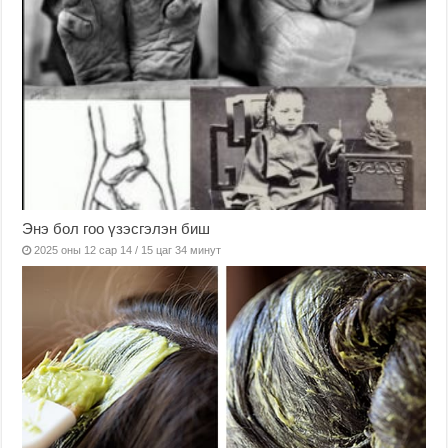
Энэ бол гоо үзэсгэлэн биш
2025 оны 12 сар 14 / 15 цаг 34 минут