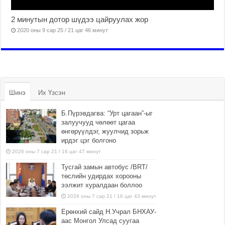
2 минутын дотор шүдээ цайруулах жор
2020 оны 9 сар 25 / 21 цаг 46 минут
Шинэ
Их Үзсэн
Б.Пүрэвдагва: “Урт цагаан”-ыг
залуучууд чөлөөт цагаа
өнгөрүүлдэг, жуулчид зорьж
ирдэг цэг болгоно
2026 оны 7 сар 21 / 16 цаг 47 минут
Тусгай замын автобус /BRT/
төслийн удирдах хорооны
ээлжит хуралдаан боллоо
2026 оны 7 сар 21 / 16 цаг 43 минут
Ерөнхий сайд Н.Учрал БНХАУ-
аас Монгол Улсад суугаа