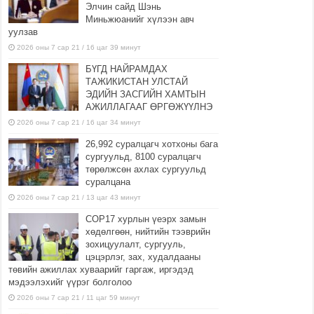
Элчин сайд Шэнь
Миньжюанийг хүлээн авч
уулзав
2026 оны 7 сар 21 / 16 цаг 39 минут
БҮГД НАЙРАМДАХ
ТАЖИКИСТАН УЛСТАЙ
ЭДИЙН ЗАСГИЙН ХАМТЫН
АЖИЛЛАГААГ ӨРГӨЖҮҮЛНЭ
2026 оны 7 сар 21 / 16 цаг 34 минут
26,992 суралцагч хотхоны бага
сургуульд, 8100 суралцагч
төрөлжсөн ахлах сургуульд
суралцана
2026 оны 7 сар 21 / 13 цаг 43 минут
COP17 хурлын үеэрх замын
хөдөлгөөн, нийтийн тээврийн
зохицуулалт, сургууль,
цэцэрлэг, зах, худалдааны
төвийн ажиллах хуваарийг гаргаж, иргэдэд
мэдээлэхийг үүрэг болголоо
2026 оны 7 сар 21 / 11 цаг 59 минут