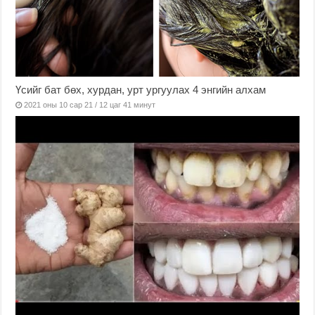
Үсийг бат бөх, хурдан, урт ургуулах 4 энгийн алхам
2021 оны 10 сар 21 / 12 цаг 41 минут