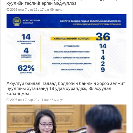
хуулийн төслийг өргөн мэдүүллээ
2026 оны 7 сар 22 / 17 цаг 09 минут
Аюулгүй байдал, гадаад бодлогын байнгын хороо ээлжит
чуулганы хугацаанд 18 удаа хуралдаж, 36 асуудал
хэлэлцжээ
2026 оны 7 сар 22 / 11 цаг 43 минут