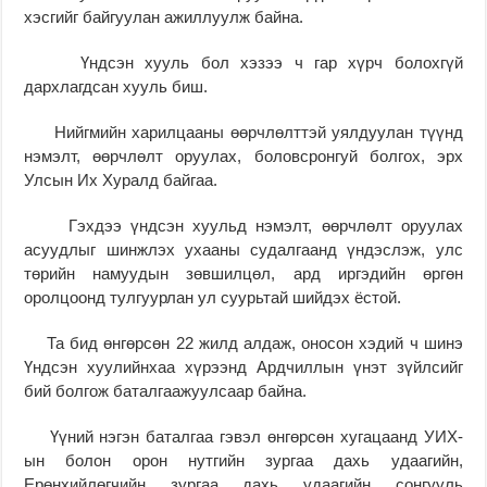
хэсгийг байгуулан ажиллуулж байна.
Үндсэн хууль бол хэзээ ч гар хүрч болохгүй
дархлагдсан хууль биш.
Нийгмийн харилцааны өөрчлөлттэй уялдуулан түүнд
нэмэлт, өөрчлөлт оруулах, боловсронгуй болгох, эрх
Улсын Их Хуралд байгаа.
Гэхдээ үндсэн хуульд нэмэлт, өөрчлөлт оруулах
асуудлыг шинжлэх ухааны судалгаанд үндэслэж, улс
төрийн намуудын зөвшилцөл, ард иргэдийн өргөн
оролцоонд тулгуурлан ул суурьтай шийдэх ёстой.
Та бид өнгөрсөн 22 жилд алдаж, оносон хэдий ч шинэ
Үндсэн хуулийнхаа хүрээнд Ардчиллын үнэт зүйлсийг
бий болгож баталгаажуулсаар байна.
Үүний нэгэн баталгаа гэвэл өнгөрсөн хугацаанд УИХ-
ын болон орон нутгийн зургаа дахь удаагийн,
Ерөнхийлөгчийн зургаа дахь удаагийн сонгууль