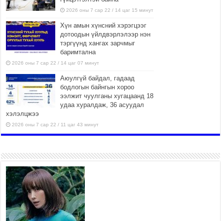
2026 оны 7 сар 22 / 14 цаг 15 минут
Хүн амын хүнсний хэрэгцээг
дотоодын үйлдвэрлэлээр нэн
тэргүүнд хангах зарчмыг
баримтална
2026 оны 7 сар 22 / 14 цаг 07 минут
Аюулгүй байдал, гадаад
бодлогын байнгын хороо
ээлжит чуулганы хугацаанд 18
удаа хуралдаж, 36 асуудал
хэлэлцжээ
2026 оны 7 сар 22 / 11 цаг 43 минут
“4 улирлын турш үйл
ажиллагаа явуулах
боломжтой-Хүүхэд хөгжүүлэх
төв” байгуулах төсөлд төр,
хувийн хэвшлийн түншлэлийн хүрээнд хамтран
ажиллахыг урьж байна
2026 оны 7 сар 22 / 9 цаг 28 минут
Б.Пүрэвдагва: “Урт цагаан”-ыг залуучууд чөлөөт
цагаа өнгөрүүлдэг, жуулчид зорьж ирдэг цэг