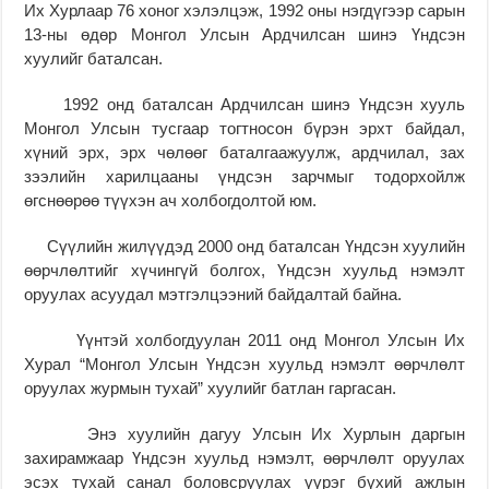
Их Хурлаар 76 хоног хэлэлцэж, 1992 оны нэгдүгээр сарын
13-ны өдөр Монгол Улсын Ардчилсан шинэ Үндсэн
хуулийг баталсан.
1992 онд баталсан Ардчилсан шинэ Үндсэн хууль
Монгол Улсын тусгаар тогтносон бүрэн эрхт байдал,
хүний эрх, эрх чөлөөг баталгаажуулж, ардчилал, зах
зээлийн харилцааны үндсэн зарчмыг тодорхойлж
өгснөөрөө түүхэн ач холбогдолтой юм.
Сүүлийн жилүүдэд 2000 онд баталсан Үндсэн хуулийн
өөрчлөлтийг хүчингүй болгох, Үндсэн хуульд нэмэлт
оруулах асуудал мэтгэлцээний байдалтай байна.
Үүнтэй холбогдуулан 2011 онд Монгол Улсын Их
Хурал “Монгол Улсын Үндсэн хуульд нэмэлт өөрчлөлт
оруулах журмын тухай” хуулийг батлан гаргасан.
Энэ хуулийн дагуу Улсын Их Хурлын даргын
захирамжаар Үндсэн хуульд нэмэлт, өөрчлөлт оруулах
эсэх тухай санал боловсруулах үүрэг бүхий ажлын