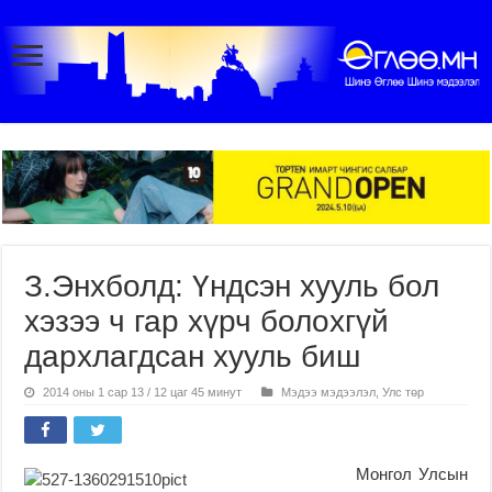
З.Энхболд: Үндсэн хууль бол
хэзээ ч гар хүрч болохгүй
дархлагдсан хууль биш
2014 оны 1 сар 13 / 12 цаг 45 минут
Мэдээ мэдээлэл
,
Улс төр
Монгол Улсын