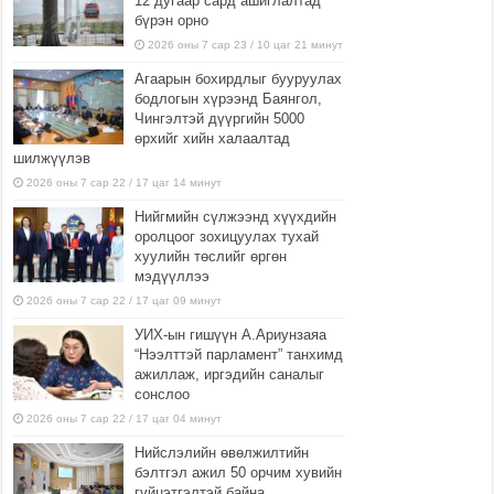
12 дугаар сард ашиглалтад
бүрэн орно
2026 оны 7 сар 23 / 10 цаг 21 минут
Агаарын бохирдлыг бууруулах
бодлогын хүрээнд Баянгол,
Чингэлтэй дүүргийн 5000
өрхийг хийн халаалтад
шилжүүлэв
2026 оны 7 сар 22 / 17 цаг 14 минут
Нийгмийн сүлжээнд хүүхдийн
оролцоог зохицуулах тухай
хуулийн төслийг өргөн
мэдүүллээ
2026 оны 7 сар 22 / 17 цаг 09 минут
УИХ-ын гишүүн А.Ариунзаяа
“Нээлттэй парламент” танхимд
ажиллаж, иргэдийн саналыг
сонслоо
2026 оны 7 сар 22 / 17 цаг 04 минут
Нийслэлийн өвөлжилтийн
бэлтгэл ажил 50 орчим хувийн
гүйцэтгэлтэй байна