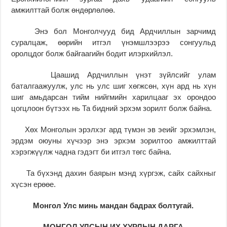
амжилттай болж өндөрлөлөө.
Энэ бол Монголчууд бид Ардчиллын зарчимд
суралцаж, өөрийн итгэл үнэмшлээрээ сонгуульд
оролцдог болж байгаагийн бодит илэрхийлэл.
Цаашид Ардчиллын үнэт зүйлсийг улам
баталгаажуулж, улс нь улс шиг хөгжсөн, хүн ард нь хүн
шиг амьдарсан тийм нийгмийн харилцааг эх орондоо
цогцлоон бүтээх нь Та бидний эрхэм зорилт болж байна.
Хөх Монголын эрэлхэг ард түмэн эв эеийг эрхэмлэн,
эрдэм оюуны хүчээр энэ эрхэм зорилтоо амжилттай
хэрэгжүүлж чадна гэдэгт би итгэл төгс байна.
Та бүхэнд дахин баярын мэнд хүргэж, сайх сайхныг
хүсэн ерөөе.
Монгол Улс минь мандан бадрах болтугай.
МОНГОЛ УЛСЫН ИХ ХУРЛЫН ДАРГА