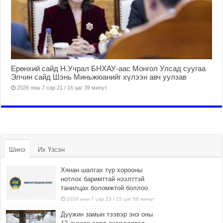
Ерөнхий сайд Н.Учрал БНХАУ-аас Монгол Улсад суугаа
Элчин сайд Шэнь Миньжюанийг хүлээн авч уулзав
2026 оны 7 сар 21 / 16 цаг 39 минут
Шинэ
Их Үзсэн
Хянан шалгах түр хорооны
нотлох баримттай нээлттэй
танилцах боломжтой боллоо.
2026 оны 7 сар 23 / 15 цаг 58 минут
Дүүжин замын тээвэр энэ оны