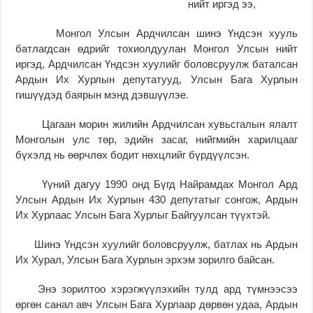
нийт иргэд ээ,
Монгол Улсын Ардчилсан шинэ Үндсэн хууль
батлагдсан өдрийг тохиолдуулан Монгол Улсын нийт
иргэд, Ардчилсан Үндсэн хуулийг боловсруулж баталсан
Ардын Их Хурлын депутатууд, Улсын Бага Хурлын
гишүүдэд баярын мэнд дэвшүүлэе.
Цагаан морин жилийн Ардчилсан хувьсгалын ялалт
Монголын улс төр, эдийн засаг, нийгмийн харилцааг
бүхэлд нь өөрчлөх бодит нөхцлийг бүрдүүлсэн.
Үүний дагуу 1990 онд Бүгд Найрамдах Монгол Ард
Улсын Ардын Их Хурлын 430 депутатыг сонгож, Ардын
Их Хурлаас Улсын Бага Хурлыг Байгуулсан түүхтэй.
Шинэ Үндсэн хуулийг боловсруулж, батлах нь Ардын
Их Хурал, Улсын Бага Хурлын эрхэм зорилго байсан.
Энэ зорилтоо хэрэгжүүлэхийн тулд ард түмнээсээ
өргөн санал авч Улсын Бага Хурлаар дөрвөн удаа, Ардын