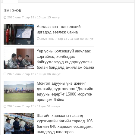
ЭМГЭНЭЛ
2026 оны 7 сар 19 / 15 цаг 15 минут
Аяллаа зөв төлөвлөхийг
иргэдэд зөвлөж байна
2026 оны 7 сар 16 / 11 цаг 50 минут
Үер усны болзошгүй аюулаас
сэргийлж, холбогдох
байгууллагууд өндөржүүлсэн
бэлэн байдалд ажиллаж байна
2026 оны 7 сар 15 / 13 цаг 06 минут
Монгол адууны үнэ цэнийг
дэлхийд сурталчлах “Дэлхийн
адууны өдөр”-т 15000 морьтон
оролцож байна
2026 оны 7 сар 15 / 11 цаг 51 минут
Шагайн харвааны насанд
хүрэгчдийн багийн төрөлд 106
багийн 848 харваач өрсөлдөж,
шилдгүүд шалгарав