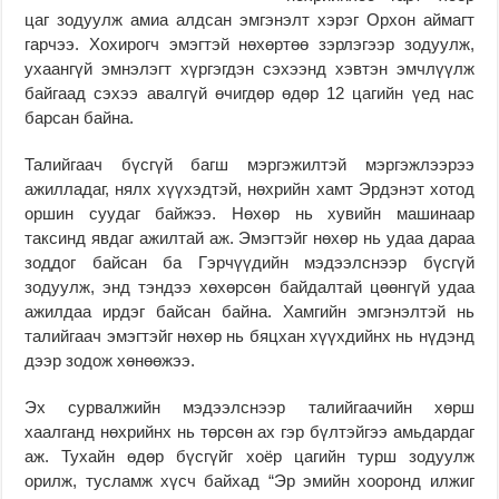
цаг зодуулж амиа алдсан эмгэнэлт хэрэг Орхон аймагт
гарчээ. Хохирогч эмэгтэй нөхөртөө зэрлэгээр зодуулж,
ухаангүй эмнэлэгт хүргэгдэн сэхээнд хэвтэн эмчлүүлж
байгаад сэхээ авалгүй өчигдөр өдөр 12 цагийн үед нас
барсан байна.
Талийгаач бүсгүй багш мэргэжилтэй мэргэжлээрээ
ажилладаг, нялх хүүхэдтэй, нөхрийн хамт Эрдэнэт хотод
оршин суудаг байжээ. Нөхөр нь хувийн машинаар
таксинд явдаг ажилтай аж. Эмэгтэйг нөхөр нь удаа дараа
зоддог байсан ба Гэрчүүдийн мэдээлснээр бүсгүй
зодуулж, энд тэндээ хөхөрсөн байдалтай цөөнгүй удаа
ажилдаа ирдэг байсан байна. Хамгийн эмгэнэлтэй нь
талийгаач эмэгтэйг нөхөр нь бяцхан хүүхдийнх нь нүдэнд
дээр зодож хөнөөжээ.
Эх сурвалжийн мэдээлснээр талийгаачийн хөрш
хаалганд нөхрийнх нь төрсөн ах гэр бүлтэйгээ амьдардаг
аж. Тухайн өдөр бүсгүйг хоёр цагийн турш зодуулж
орилж, тусламж хүсч байхад “Эр эмийн хооронд илжиг