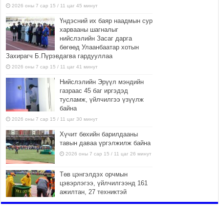
2026 оны 7 сар 15 / 11 цаг 45 минут
Үндэсний их баяр наадмын сур
харвааны шагналыг
нийслэлийн Засаг дарга
бөгөөд Улаанбаатар хотын
Захирагч Б.Пүрэвдагва гардууллаа
2026 оны 7 сар 15 / 11 цаг 41 минут
Нийслэлийн Эрүүл мэндийн
газраас 45 баг иргэдэд
тусламж, үйлчилгээ үзүүлж
байна
2026 оны 7 сар 15 / 11 цаг 30 минут
Хүчит бөхийн барилдааны
тавын даваа үргэлжилж байна
2026 оны 7 сар 15 / 11 цаг 26 минут
Төв цэнгэлдэх орчмын
цэвэрлэгээ, үйлчилгээнд 161
ажилтан, 27 техниктэй
ажиллаж байна
2026 оны 7 сар 15 / 11 цаг 22 минут