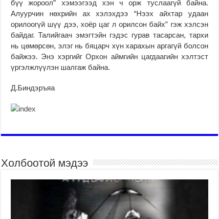
бүү жороол” хэмээгээд хэн ч орж туслаагүй байна.
Алуурчин нөхрийн ах хэлэхдээ “Нээх айхтар удаан
орилоогүй шүү дээ, хоёр цаг л орилсон байх” гэж хэлсэн
байдаг. Талийгаач эмэгтэйн гэдэс гурав тасарсан, тархи
нь цөмөрсөн, элэг нь бяцарч хүн харахын аргагүй болсон
байжээ. Энэ хэргийг Орхон аймгийн цагдаагийн хэлтэст
үргэлжлүүлэн шалгаж байна.
Д.Биндэръяа
Холбоотой мэдээ