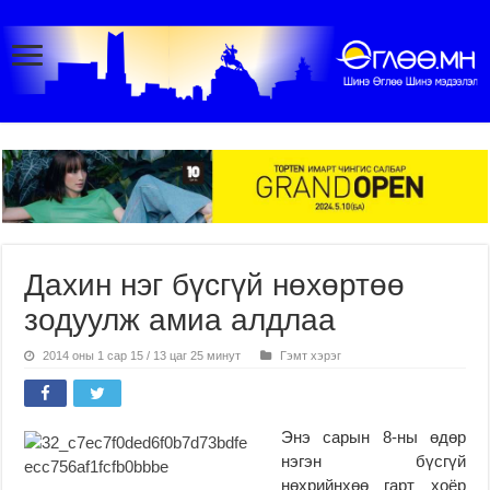
Дахин нэг бүсгүй нөхөртөө
зодуулж амиа алдлаа
2014 оны 1 сар 15 / 13 цаг 25 минут
Гэмт хэрэг
Энэ сарын 8-ны өдөр
нэгэн бүсгүй
нөхрийнхөө гарт хоёр