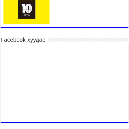
үргэлжилж байна
2026 оны 7 сар 15 / 10 цаг 52 минут
Үндэсний их баяр наадмын хүчит бөхийн
барилдаан эхэллээ
2026 оны 7 сар 15 / 10 цаг 46 минут
Үндэсний хувцасны өдрийг тохиолдуулан
Facebook хуудас
“Дээлтэй монгол наадам” боллоо
2026 оны 7 сар 15 / 10 цаг 41 минут
МОНГОЛ УЛСЫН ЕРӨНХИЙ САЙД Н.УЧРАЛ
БАЯР НААДМЫН НЭЭЛТЭД ОРОЛЦОЖ,
НААДАМЧИН ОЛОНД МЭНДЧИЛГЭЭ
ДЭВШҮҮЛЭВ
2026 оны 7 сар 14 / 17 цаг 56 минут
МОНГОЛ УЛСЫН ЕРӨНХИЙ САЙД Н.УЧРАЛ
БҮГД НАЙРАМДАХ СОЛОНГОС УЛСЫН
ЕРӨНХИЙЛӨГЧ И ЖЭ МЁН-Д БАРААЛХАВ
2026 оны 7 сар 14 / 17 цаг 51 минут
ТӨРИЙН ДАЛБААНЫ ӨДӨРТ ЗОРИУЛСАН
ЦЭРГИЙН ЁСЛОЛЫН ЖАГСААЛ БОЛЛОО
2026 оны 7 сар 14 / 17 цаг 47 минут