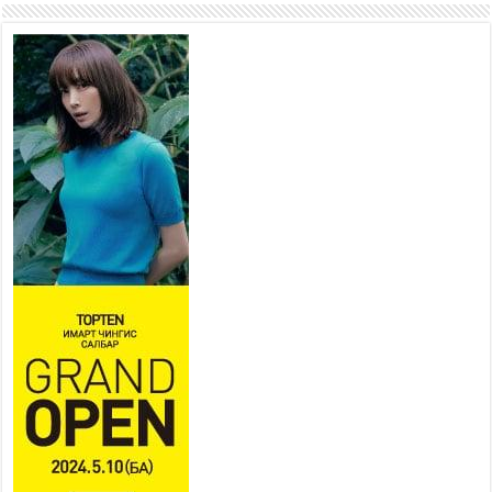
Наадмын амралтын өдрүүдэд
нийслэлийн эрүүл мэндийн
байгууллагууд дараах
хуваарийн дагуу ажиллана
2026 оны 7 сар 15 / 11 цаг 18 минут
Үндэсний их баяр наадам
эхэллээ
2026 оны 7 сар 15 / 11 цаг 14 минут
Үер усны аюулаас сэргийлж, нийслэлийн Онцгой
байдлын газрын 162 алба хаагч үүрэг гүйцэтгэж
байна
2026 оны 7 сар 15 / 11 цаг 07 минут
Үндэсний их сурын харваанд 850 харваач цэц
мэргэнээ сорьж байна
2026 оны 7 сар 15 / 11 цаг 03 минут
Төв цэнгэлдэхийн эргэн тойронд
2026 оны 7 сар 15 / 10 цаг 58 минут
Үндэсний их баяр наадмын шагайн харваа
насанд хүрэгчдийн багийн харваагаар