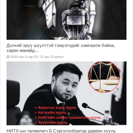
Дэлхий эрүү шүүлттэй тэмуэгчдийг хамгаалж байна,
харин манайд…
2026 оны 6 сар 29 / 15 цаг 23 минут
НИТХ-ын төлөөлөгч Б.Сэргэлэнбаатар дөрвөн хууль