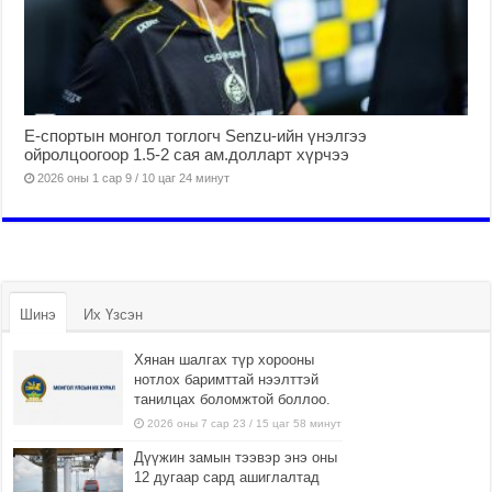
Е-спортын монгол тоглогч Senzu-ийн үнэлгээ
ойролцоогоор 1.5-2 сая ам.долларт хүрчээ
2026 оны 1 сар 9 / 10 цаг 24 минут
Шинэ
Их Үзсэн
Хянан шалгах түр хорооны
нотлох баримттай нээлттэй
танилцах боломжтой боллоо.
2026 оны 7 сар 23 / 15 цаг 58 минут
Дүүжин замын тээвэр энэ оны
12 дугаар сард ашиглалтад