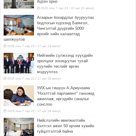
бүрэн орно
2026 оны 7 сар 23 / 10 цаг 21 минут
Агаарын бохирдлыг бууруулах
бодлогын хүрээнд Баянгол,
Чингэлтэй дүүргийн 5000
өрхийг хийн халаалтад
шилжүүлэв
2026 оны 7 сар 22 / 17 цаг 14 минут
Нийгмийн сүлжээнд хүүхдийн
оролцоог зохицуулах тухай
хуулийн төслийг өргөн
мэдүүллээ
2026 оны 7 сар 22 / 17 цаг 09 минут
УИХ-ын гишүүн А.Ариунзаяа
“Нээлттэй парламент” танхимд
ажиллаж, иргэдийн саналыг
сонслоо
2026 оны 7 сар 22 / 17 цаг 04 минут
Нийслэлийн өвөлжилтийн
бэлтгэл ажил 50 орчим хувийн
гүйцэтгэлтэй байна