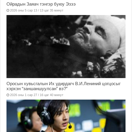
Ойрадын Заяач тэнгэр буюу Эзээ
2026 оны 5 сар 13 / 13 цаг 35 минут
Оросын хувьсгалын Их удирдагч В.И.Лениний цогцосыг
хэрхэн “заншаншуулсан” вэ?”
2026 оны 1 сар 27 / 16 цаг 40 минут