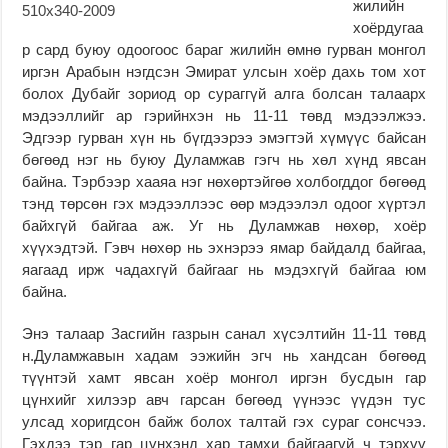
жилийн
хоёрдугаа
р сард буюу одоогоос бараг жилийн өмнө гурван монгол
иргэн Арабын нэгдсэн Эмират улсын хоёр дахь том хот
болох Дубайг зориод ор сураггүй алга болсан талаарх
мэдээллийг ар гэрийнхэн нь 11-11 төвд мэдээлжээ.
Эдгээр гурван хүн нь бүгдээрээ эмэгтэй хүмүүс байсан
бөгөөд нэг нь буюу Дуламжав гэгч нь хөл хүнд явсан
байна. Тэрбээр хааяа нэг нөхөртэйгөө холбогддог бөгөөд
тэнд төрсөн гэх мэдээллээс өөр мэдээлэл одоог хүртэл
байхгүй байгаа аж. Уг нь Дуламжав нөхөр, хоёр
хүүхэдтэй. Гэвч нөхөр нь эхнэрээ ямар байдалд байгаа,
яагаад ирж чадахгүй байгааг нь мэдэхгүй байгаа юм
байна.
Энэ талаар Засгийн газрын санал хүсэлтийн 11-11 төвд
н.Дуламжавын хадам ээжийн эгч нь хандсан бөгөөд
түүнтэй хамт явсан хоёр монгол иргэн бусдын гар
цүнхийг хилээр авч гарсан бөгөөд үүнээс үүдэн тус
улсад хоригдсон байж болох талтай гэх сураг сонсчээ.
Гэхдээ тэр гар цүнхэнд хар тамхи байгаагүй ч тэрхүү