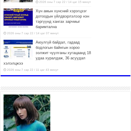
2026 оны 7 сар 22 / 14 цаг 15 минут
Хүн амын хүнсний хэрэгцээг
дотоодын үйлдвэрлэлээр нэн
тэргүүнд хангах зарчмыг
баримтална
2026 оны 7 сар 22 / 14 цаг 07 минут
Аюулгүй байдал, гадаад
бодлогын байнгын хороо
ээлжит чуулганы хугацаанд 18
удаа хуралдаж, 36 асуудал
хэлэлцжээ
2026 оны 7 сар 22 / 11 цаг 43 минут
“4 улирлын турш үйл
ажиллагаа явуулах
боломжтой-Хүүхэд хөгжүүлэх
төв” байгуулах төсөлд төр,
хувийн хэвшлийн түншлэлийн хүрээнд хамтран
ажиллахыг урьж байна
2026 оны 7 сар 22 / 9 цаг 28 минут
Б.Пүрэвдагва: “Урт цагаан”-ыг
залуучууд чөлөөт цагаа