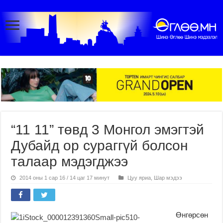
“11 11” төвд 3 Монгол эмэгтэй
Дубайд ор сураггүй болсон
талаар мэдэгджээ
2014 оны 1 сар 16 / 14 цаг 17 минут
Цуу яриа
,
Шар мэдээ
Өнгөрсөн