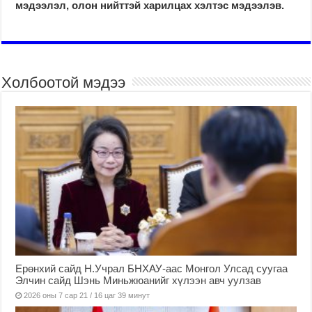
мэдээлэл, олон нийттэй харилцах хэлтэс мэдээлэв.
Холбоотой мэдээ
Ерөнхий сайд Н.Учрал БНХАУ-аас Монгол Улсад суугаа
Элчин сайд Шэнь Миньжюанийг хүлээн авч уулзав
2026 оны 7 сар 21 / 16 цаг 39 минут