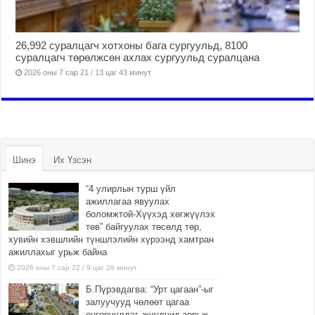
26,992 суралцагч хотхоны бага сургуульд, 8100
суралцагч төрөлжсөн ахлах сургуульд суралцана
2026 оны 7 сар 21 / 13 цаг 43 минут
Шинэ
Их Үзсэн
“4 улирлын турш үйл
ажиллагаа явуулах
боломжтой-Хүүхэд хөгжүүлэх
төв” байгуулах төсөлд төр,
хувийн хэвшлийн түншлэлийн хүрээнд хамтран
ажиллахыг урьж байна
2026 оны 7 сар 22 / 9 цаг 28 минут
Б.Пүрэвдагва: “Урт цагаан”-ыг
залуучууд чөлөөт цагаа
өнгөрүүлдэг, жуулчид зорьж