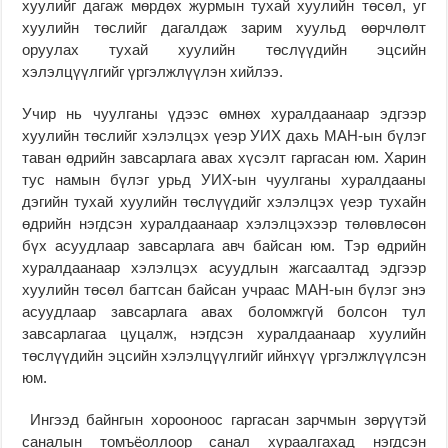
хуулийг дагаж мөрдөх журмын тухай хуулийн төсөл, уг
хуулийн төслийг дагалдаж зарим хуульд өөрчлөлт
оруулах тухай хуулийн төслүүдийн эцсийн
хэлэлцүүлгийг үргэлжлүүлэн хийлээ.
Учир нь чуулганы үдээс өмнөх хуралдаанаар эдгээр
хуулийн төслийг хэлэлцэх үеэр УИХ дахь МАН-ын бүлэг
таван өдрийн завсарлага авах хүсэлт гаргасан юм. Харин
тус намын бүлэг урьд УИХ-ын чуулганы хуралдааны
дэгийн тухай хуулийн төслүүдийг хэлэлцэх үеэр тухайн
өдрийн нэгдсэн хуралдаанаар хэлэлцэхээр төлөвлөсөн
бүх асуудлаар завсарлага авч байсан юм. Тэр өдрийн
хуралдаанаар хэлэлцэх асуудлын жагсаалтад эдгээр
хуулийн төсөл багтсан байсан учраас МАН-ын бүлэг энэ
асуудлаар завсарлага авах боломжгүй болсон тул
завсарлагаа цуцалж, нэгдсэн хуралдаанаар хуулийн
төслүүдийн эцсийн хэлэлцүүлгийг ийнхүү үргэлжлүүлсэн
юм.
Ингээд байнгын хорооноос гаргасан зарчмын зөрүүтэй
саналын томъёоллоор санал хураалгахад нэгдсэн