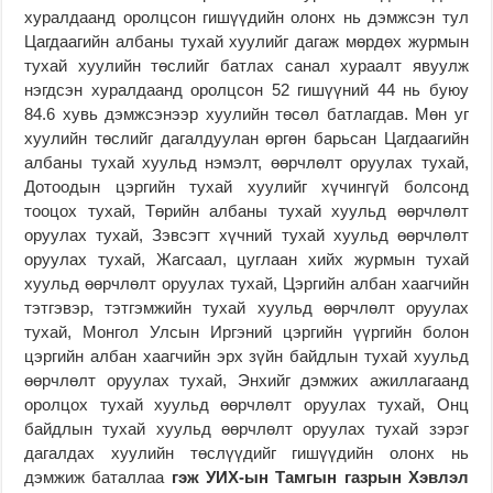
хуралдаанд оролцсон гишүүдийн олонх нь дэмжсэн тул
Цагдаагийн албаны тухай хуулийг дагаж мөрдөх журмын
тухай хуулийн төслийг батлах санал хураалт явуулж
нэгдсэн хуралдаанд оролцсон 52 гишүүний 44 нь буюу
84.6 хувь дэмжсэнээр хуулийн төсөл батлагдав. Мөн уг
хуулийн төслийг дагалдуулан өргөн барьсан Цагдаагийн
албаны тухай хуульд нэмэлт, өөрчлөлт оруулах тухай,
Дотоодын цэргийн тухай хуулийг хүчингүй болсонд
тооцох тухай, Төрийн албаны тухай хуульд өөрчлөлт
оруулах тухай, Зэвсэгт хүчний тухай хуульд өөрчлөлт
оруулах тухай, Жагсаал, цуглаан хийх журмын тухай
хуульд өөрчлөлт оруулах тухай, Цэргийн албан хаагчийн
тэтгэвэр, тэтгэмжийн тухай хуульд өөрчлөлт оруулах
тухай, Монгол Улсын Иргэний цэргийн үүргийн болон
цэргийн албан хаагчийн эрх зүйн байдлын тухай хуульд
өөрчлөлт оруулах тухай, Энхийг дэмжих ажиллагаанд
оролцох тухай хуульд өөрчлөлт оруулах тухай, Онц
байдлын тухай хуульд өөрчлөлт оруулах тухай зэрэг
дагалдах хуулийн төслүүдийг гишүүдийн олонх нь
дэмжиж баталлаа
гэж УИХ-ын Тамгын газрын Хэвлэл