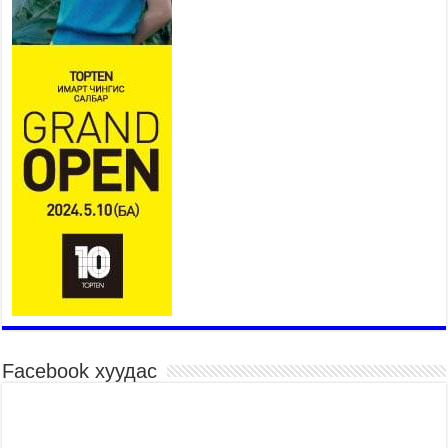
ХҮНД СУРТЛЫГ БУУРУУЛЖ,
ИРГЭД, АЖ АХУЙН НЭГЖИЙН
АЧААГ ХЭРХЭН ХӨНГӨЛСНӨӨР ДҮГНЭНЭ
2026 оны 7 сар 21 / 10 цаг 09 минут
Байнгын хорооны дарга М.Мандхай Цөлжилттэй
тэмцэх тухай НҮБ-ын конвенцын талуудын 17
дугаар бага хурал (СОР17)-ын бэлтгэл ажлын
явцтай танилцлаа
2026 оны 7 сар 21 / 10 цаг 03 минут
Б.Пүрэвдагва: Бүтээн байгуулалтын аливаа
ажил инженерийн хангамжийн байгууллагуудын
уялдаа холбоогүйгээс саатах ёсгүй
2026 оны 7 сар 20 / 17 цаг 21 минут
“Сэлбэ 20 минутын хот” төслийн анхны 12
давхар барилгын үндсэн карказ, цутгалтын ажил
дууслаа
2026 оны 7 сар 20 / 17 цаг 17 минут
Facebook хуудас
Мопед, скүүтер, тэдгээртэй адилтгах үзүүлэлт
бүхий тээврийн хэрэгсэлтэй холбоотой
нийслэлийн засаг дарга захирамж гаргалаа
2026 оны 7 сар 20 / 17 цаг 11 минут