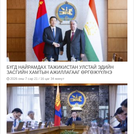
БҮГД НАЙРАМДАХ ТАЖИКИСТАН УЛСТАЙ ЭДИЙН
ЗАСГИЙН ХАМТЫН АЖИЛЛАГААГ ӨРГӨЖҮҮЛНЭ
2026 оны 7 сар 21 / 16 цаг 34 минут