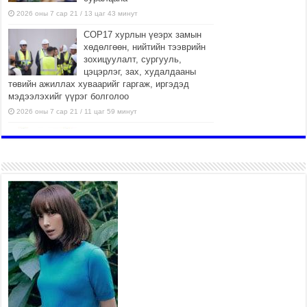
2026 оны 7 сар 21 / 13 цаг 43 минут
COP17 хурлын үеэрх замын
хөдөлгөөн, нийтийн тээврийн
зохицуулалт, сургууль,
цэцэрлэг, зах, худалдааны
төвийн ажиллах хуваарийг гаргаж, иргэдэд
мэдээлэхийг үүрэг болголоо
2026 оны 7 сар 21 / 11 цаг 59 минут
Гэр бүлийн хэрэг шүүхэд
хянан шийдвэрлэх тухай
хуулиар хүүхдийн дээд ашиг
сонирхлыг нэн тэргүүнд
хангахыг баталгаажууллаа
2026 оны 7 сар 21 / 11 цаг 42 минут
Б.Пүрэвдагва: “Туул-1”
коллекторыг ашиглалтад
оруулж байж бид гэр
хорооллыг барилгажуулна
2026 оны 7 сар 21 / 10 цаг 15 минут
НИЙСЛЭЛ, АЙМГИЙН
УДИРДЛАГУУДЫН АЖЛЫГ