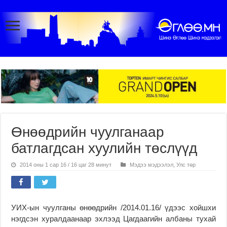
Өнөөдрийн чуулганаар
батлагдсан хуулийн төслүүд
2014 оны 1 сар 16 / 16 цаг 28 минут
Мэдээ мэдээлэл
,
Улс төр
УИХ-ын чуулганы өнөөдрийн /2014.01.16/ үдээс хойшхи
нэгдсэн хуралдаанаар эхлээд Цагдаагийн албаны тухай