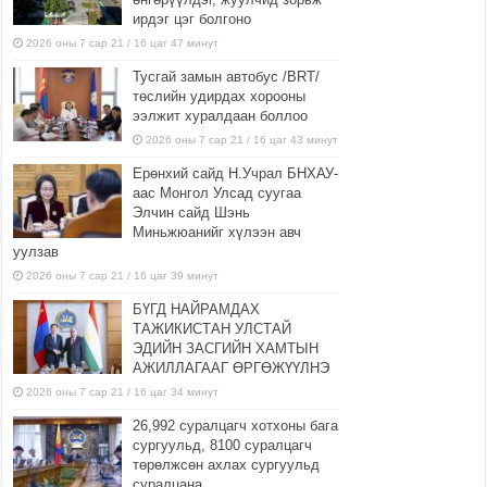
ирдэг цэг болгоно
2026 оны 7 сар 21 / 16 цаг 47 минут
Тусгай замын автобус /BRT/
төслийн удирдах хорооны
ээлжит хуралдаан боллоо
2026 оны 7 сар 21 / 16 цаг 43 минут
Ерөнхий сайд Н.Учрал БНХАУ-
аас Монгол Улсад суугаа
Элчин сайд Шэнь
Миньжюанийг хүлээн авч
уулзав
2026 оны 7 сар 21 / 16 цаг 39 минут
БҮГД НАЙРАМДАХ
ТАЖИКИСТАН УЛСТАЙ
ЭДИЙН ЗАСГИЙН ХАМТЫН
АЖИЛЛАГААГ ӨРГӨЖҮҮЛНЭ
2026 оны 7 сар 21 / 16 цаг 34 минут
26,992 суралцагч хотхоны бага
сургуульд, 8100 суралцагч
төрөлжсөн ахлах сургуульд
суралцана