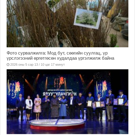
Фото сурвалжилга: Мод бут, сөөгийн суулгац, үр
үрслэгээний өргөтгөсөн худалдаа үргэлжилж байна
2026 оны 5 сар 13 / 10 цаг 17 минут