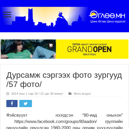
Дурсамж сэргээх фото зургууд
/57 фото/
2014 оны 1 сар 16 / 21 цаг 40 минут
Фото мэдээ
Фэйсвүүкт нээгдсэн “80-иад оныхон”
https://www.facebook.com/groups/80aadon/ группийн
гишүүдийн оруулсан 1980-2000 оны орчим хүүхдүүдийн