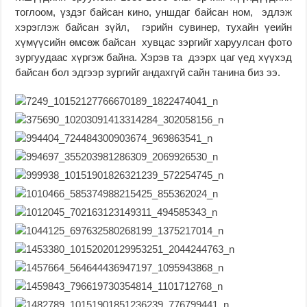
тоглоом, үздэг байсан кино, уншдаг байсан ном, эдлэж
хэрэглэж байсан зүйл, гэрийн сувинер, тухайн үеийн
хүмүүсийн өмсөж байсан хувцас зэргийг харуулсан фото
зургуудаас хүргэж байна. Хэрэв та дээрх цаг үед хүүхэд
байсан бол эдгээр зургийг андахгүй сайн танина биз ээ.