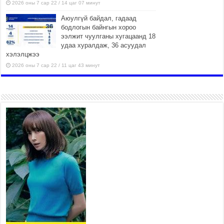
2026 оны 7 сар 22 / 14 цаг 07 минут
Аюулгүй байдал, гадаад
бодлогын байнгын хороо
ээлжит чуулганы хугацаанд 18
удаа хуралдаж, 36 асуудал
хэлэлцжээ
2026 оны 7 сар 22 / 11 цаг 43 минут
“4 улирлын турш үйл
ажиллагаа явуулах
боломжтой-Хүүхэд хөгжүүлэх
төв” байгуулах төсөлд төр,
хувийн хэвшлийн түншлэлийн хүрээнд хамтран
ажиллахыг урьж байна
2026 оны 7 сар 22 / 9 цаг 28 минут
Б.Пүрэвдагва: “Урт цагаан”-ыг залуучууд чөлөөт
цагаа өнгөрүүлдэг, жуулчид зорьж ирдэг цэг
болгоно
2026 оны 7 сар 21 / 16 цаг 47 минут
Тусгай замын автобус /BRT/ төслийн удирдах
хорооны ээлжит хуралдаан боллоо
2026 оны 7 сар 21 / 16 цаг 43 минут