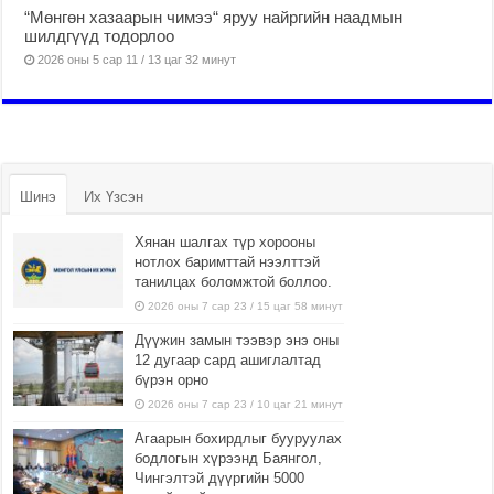
“Мөнгөн хазаарын чимээ“ яруу найргийн наадмын
шилдгүүд тодорлоо
2026 оны 5 сар 11 / 13 цаг 32 минут
Шинэ
Их Үзсэн
Хянан шалгах түр хорооны
нотлох баримттай нээлттэй
танилцах боломжтой боллоо.
2026 оны 7 сар 23 / 15 цаг 58 минут
Дүүжин замын тээвэр энэ оны
12 дугаар сард ашиглалтад
бүрэн орно
2026 оны 7 сар 23 / 10 цаг 21 минут
Агаарын бохирдлыг бууруулах
бодлогын хүрээнд Баянгол,
Чингэлтэй дүүргийн 5000