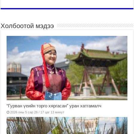
Холбоотой мэдээ
“Гурван үеийн торго хяргасан” уран хатгамалч
2026 оны 5 сар 26 / 17 цаг 13 минут