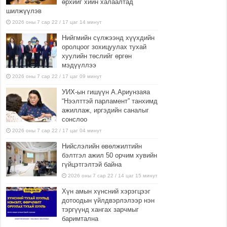
өрхийг хийн халаалтад
шилжүүлэв
2026 оны 7 сар 22 / 17 цаг 14 минут
Нийгмийн сүлжээнд хүүхдийн
оролцоог зохицуулах тухай
хуулийн төслийг өргөн
мэдүүллээ
2026 оны 7 сар 22 / 17 цаг 09 минут
УИХ-ын гишүүн А.Ариунзаяа
“Нээлттэй парламент” танхимд
ажиллаж, иргэдийн саналыг
сонслоо
2026 оны 7 сар 22 / 17 цаг 04 минут
Нийслэлийн өвөлжилтийн
бэлтгэл ажил 50 орчим хувийн
гүйцэтгэлтэй байна
2026 оны 7 сар 22 / 14 цаг 15 минут
Хүн амын хүнсний хэрэгцээг
дотоодын үйлдвэрлэлээр нэн
тэргүүнд хангах зарчмыг
баримтална