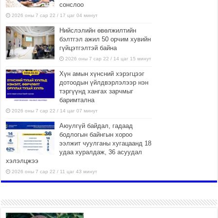
сонслоо
2026 оны 7 сар 22 / 17 цаг 04 минут
Нийслэлийн өвөлжилтийн
бэлтгэл ажил 50 орчим хувийн
гүйцэтгэлтэй байна
2026 оны 7 сар 22 / 14 цаг 15 минут
Хүн амын хүнсний хэрэгцээг
дотоодын үйлдвэрлэлээр нэн
тэргүүнд хангах зарчмыг
баримтална
2026 оны 7 сар 22 / 14 цаг 07 минут
Аюулгүй байдал, гадаад
бодлогын байнгын хороо
ээлжит чуулганы хугацаанд 18
удаа хуралдаж, 36 асуудал
хэлэлцжээ
2026 оны 7 сар 22 / 11 цаг 43 минут
“4 улирлын турш үйл
ажиллагаа явуулах
боломжтой-Хүүхэд хөгжүүлэх
төв” байгуулах төсөлд төр,