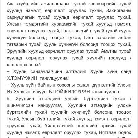
Аж ахуйн үйл ажиллагааны тусгай зөвшөөрлийн тухай
хуульд нэмэлт, өөрчлөлт оруулах тухай, Захиргааны
хариуцлагын тухай хуульд өөрчлөлт оруулах тухай,
Улсын тэмдэгтийн хураамжийн тухай хуульд нэмэлт,
өөрчлөлт оруулах тухай, Галт зэвсгийн тухай тухай хууль
хүчингүй болсонд тооцох тухай, Галт зэвсгийн албан
татварын тухай хууль хүчингүй болсонд тооцох тухай,
Эрүүгийн хуульд өөрчлөлт оруулах тухай, Амьтны тухай
хуульд өөрчлөлт оруулах тухай хуулийн төслүүд /
хэлэлцэх эсэх/:
– Хууль санаачлагчийн илтгэлийг Хууль зүйн сайд
Х.ТЭМҮҮЖИН танилцуулна;
– Хууль зүйн байнгын хорооны санал, дүгнэлтийг Улсын
Их Хурлын гишүүн Б.ЧОЙЖИЛСҮРЭН танилцуулна.
5.
Хуулийн этгээдийн улсын бүртгэлийн тухай /
шинэчилсэн найруулга/
, Хуулийн этгээдийн улсын
бүртгэлийн тухай хуулийг хүчингүй болсонд тооцох
тухай, Улсын бүртгэлийн тухай хуульд нэмэлт, өөрчлөлт
оруулах тухай, Үйлдвэрчний эвлэлийн эрхийн тухай
хуульд нэмэлт, өөрчлөлт оруулах тухай, Нягтлан бодох