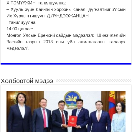
Х.ТЭМҮҮЖИН танилцуулна;
– Хууль зүйн байнгын хорооны санал, дүгнэлтийг Улсын
Их Хурлын гишүүн Д.ЛҮНДЭЭЖАНЦАН
танилцуулна.
14.00 цагаас:
Монгол Улсын Ерөнхий сайдын мэдээлэл:
“Шинэчлэлийн
Засгийн газрын 2013 оны үйл ажиллагааны талаарх
мэдээлэл”.
Холбоотой мэдээ