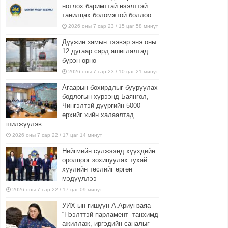
нотлох баримттай нээлттэй
танилцах боломжтой боллоо.
2026 оны 7 сар 23 / 15 цаг 58 минут
Дүүжин замын тээвэр энэ оны
12 дугаар сард ашиглалтад
бүрэн орно
2026 оны 7 сар 23 / 10 цаг 21 минут
Агаарын бохирдлыг бууруулах
бодлогын хүрээнд Баянгол,
Чингэлтэй дүүргийн 5000
өрхийг хийн халаалтад
шилжүүлэв
2026 оны 7 сар 22 / 17 цаг 14 минут
Нийгмийн сүлжээнд хүүхдийн
оролцоог зохицуулах тухай
хуулийн төслийг өргөн
мэдүүллээ
2026 оны 7 сар 22 / 17 цаг 09 минут
УИХ-ын гишүүн А.Ариунзаяа
“Нээлттэй парламент” танхимд
ажиллаж, иргэдийн саналыг