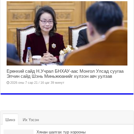
Ерөнхий сайд Н.Учрал БНХАУ-аас Монгол Улсад суугаа
Элчин сайд Шэнь Миньжюанийг хүлээн авч уулзав
2026 оны 7 сар 21 / 16 цаг 39 минут
Шинэ
Их Үзсэн
Хянан шалгах түр хорооны