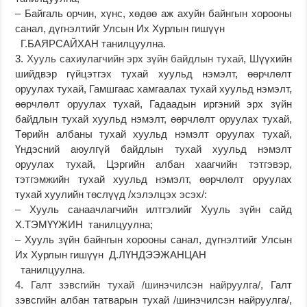
– Байгаль орчин, хүнс, хөдөө аж ахуйн байнгын хорооны
санал, дүгнэлтийг Улсын Их Хурлын гишүүн
Г.БАЯРСАЙХАН танилцуулна.
3.
Хууль сахиулагчийн эрх зүйн байдлын тухай
, Шүүхийн
шийдвэр гүйцэтгэх тухай хуульд нэмэлт, өөрчлөлт
оруулах тухай, Гамшгаас хамгаалах тухай хуульд нэмэлт,
өөрчлөлт оруулах тухай, Гадаадын иргэний эрх зүйн
байдлын тухай хуульд нэмэлт, өөрчлөлт оруулах тухай,
Төрийн албаны тухай хуульд нэмэлт оруулах тухай,
Үндэсний аюулгүй байдлын тухай хуульд нэмэлт
оруулах тухай, Цэргийн албан хаагчийн тэтгэвэр,
тэтгэмжийн тухай хуульд нэмэлт, өөрчлөлт оруулах
тухай хуулийн төслүүд /хэлэлцэх эсэх/:
– Хууль санаачлагчийн илтгэлийг Хууль зүйн сайд
Х.ТЭМҮҮЖИН танилцуулна;
– Хууль зүйн байнгын хорооны санал, дүгнэлтийг Улсын
Их Хурлын гишүүн Д.ЛҮНДЭЭЖАНЦАН
танилцуулна.
4.
Галт зэвсгийн тухай /шинэчилсэн найруулга/,
Галт
зэвсгийн албан татварын тухай /шинэчилсэн найруулга/,