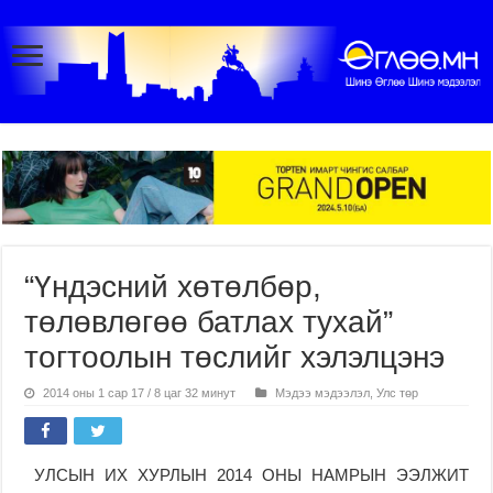
“Үндэсний хөтөлбөр,
төлөвлөгөө батлах тухай”
тогтоолын төслийг хэлэлцэнэ
2014 оны 1 сар 17 / 8 цаг 32 минут
Мэдээ мэдээлэл
,
Улс төр
УЛСЫН ИХ ХУРЛЫН 2014 ОНЫ НАМРЫН ЭЭЛЖИТ