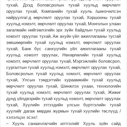
тухай, Дээд боловсролын тухай хуульд өөрчлөлт
оруулах тухай, Компанийн тухай хууль /шинэчилсэн
найруулга/-д өөрчлөлт оруулах тухай, Хоршооны тухай
хуульд нэмэлт, өөрчлөлт оруулах тухай, Монголын улаан
загалмайн нийгэмлэгийн эрх зүйн байдлын тухай хуульд
нэмэлт оруулах тухай, Аж ахуйн үйл ажиллагааны тусгай
зөвшөөрлийн тухай хуульд нэмэлт, өөрчлөлт оруулах
тухай, Банк бус санхүүгийн үйл ажиллагааны тухай
хуульд нэмэлт оруулах, Нөхөрлөлийн тухай хуульд
нэмэлт, өөрчлөлт оруулах тухай, Мэргэжлийн боловсрол,
сургалтын тухай хуульд нэмэлт, өөрчлөлт оруулах тухай,
Боловсролын тухай хуульд нэмэлт, өөрчлөлт оруулах
тухай, Улсын тэмдэгтийн хураамжийн тухай хуульд
өөрчлөлт оруулах тухай, Шинжлэх ухаан, технологийн
тухай хуульд нэмэлт, өөрчлөлт оруулах тухай, Жижиг
дунд үйлдвэрийн тухай хуульд нэмэлт, өөрчлөлт оруулах
тухай, Хуулийн этгээдийн улсын бүртгэлийн тухай
хуулийг дагаж мөрдөх журмын тухай хуулийн төслүүд /
хэлэлцэх эсэх/:
– Хууль санаачлагчийн илтгэлийг Хууль зүйн сайд