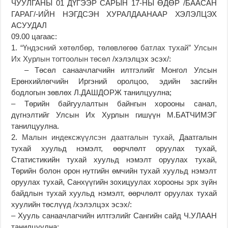
ЧУУЛГАНЫ 01 ДҮГЭЭР САРЫН 17-НЫ ӨДӨР /БААСАН
ГАРАГ/-ИЙН НЭГДСЭН ХУРАЛДААНААР ХЭЛЭЛЦЭХ
АСУУДАЛ
09.00 цагаас:
1.
“Үндэсний хөтөлбөр, төлөвлөгөө батлах тухай” Улсын
Их Хурлын тогтоолын төсөл
/хэлэлцэх эсэх/:
– Төсөл санаачлагчийн илтгэлийг Монгол Улсын
Ерөнхийлөгчийн Иргэний оролцоо, эдийн засгийн
бодлогын зөвлөх Л.ДАШДОРЖ танилцуулна;
– Төрийн байгуулалтын байнгын хорооны санал,
дүгнэлтийг Улсын Их Хурлын гишүүн М.БАТЧИМЭГ
танилцуулна.
2.
Малын индексжүүлсэн даатгалын тухай
, Даатгалын
тухай хуульд нэмэлт, өөрчлөлт оруулах тухай,
Статистикийн тухай хуульд нэмэлт оруулах тухай,
Төрийн болон орон нутгийн өмчийн тухай хуульд нэмэлт
оруулах тухай, Санхүүгийн зохицуулах хорооны эрх зүйн
байдлын тухай хуульд нэмэлт, өөрчлөлт оруулах тухай
хуулийн төслүүд /хэлэлцэх эсэх/:
– Хууль санаачлагчийн илтгэлийг Сангийн сайд Ч.УЛААН
танилцуулна;