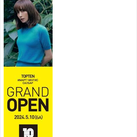
хувийн хэвшлийн түншлэлийн хүрээнд хамтран
ажиллахыг урьж байна
2026 оны 7 сар 22 / 9 цаг 28 минут
Б.Пүрэвдагва: “Урт цагаан”-ыг
залуучууд чөлөөт цагаа
өнгөрүүлдэг, жуулчид зорьж
ирдэг цэг болгоно
2026 оны 7 сар 21 / 16 цаг 47 минут
Тусгай замын автобус /BRT/ төслийн удирдах
хорооны ээлжит хуралдаан боллоо
2026 оны 7 сар 21 / 16 цаг 43 минут
Ерөнхий сайд Н.Учрал БНХАУ-аас Монгол Улсад
суугаа Элчин сайд Шэнь Миньжюанийг хүлээн
авч уулзав
2026 оны 7 сар 21 / 16 цаг 39 минут
БҮГД НАЙРАМДАХ ТАЖИКИСТАН УЛСТАЙ
ЭДИЙН ЗАСГИЙН ХАМТЫН АЖИЛЛАГААГ
ӨРГӨЖҮҮЛНЭ
2026 оны 7 сар 21 / 16 цаг 34 минут
26,992 суралцагч хотхоны бага сургуульд, 8100