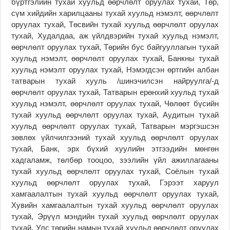
бүртгэлийн тухай хуульд өөрчлөлт оруулах тухай, Төр,
сүм хийдийн харилцааны тухай хуульд нэмэлт, өөрчлөлт
оруулах тухай, Төсвийн тухай хуульд өөрчлөлт оруулах
тухай, Худалдаа, аж үйлдвэрийн тухай хуульд нэмэлт,
өөрчлөлт оруулах тухай, Төрийн бус байгууллагын тухай
хуульд нэмэлт, өөрчлөлт оруулах тухай, Банкны тухай
хуульд нэмэлт оруулах тухай, Нэмэгдсэн өртгийн албан
татварын тухай хууль /шинэчилсэн найруулга/-д
өөрчлөлт оруулах тухай, Татварын ерөнхий хуульд тухай
хуульд нэмэлт, өөрчлөлт оруулах тухай, Чөлөөт бүсийн
тухай хуульд өөрчлөлт оруулах тухай, Аудитын тухай
хуульд өөрчлөлт оруулах тухай, Татварын мэргэшсэн
зөвлөх үйлчилгээний тухай хуульд өөрчлөлт оруулах
тухай, Банк, эрх бүхий хуулийн этгээдийн мөнгөн
хадгаламж, төлбөр тооцоо, зээлийн үйл ажиллагааны
тухай хуульд өөрчлөлт оруулах тухай, Соёлын тухай
хуульд өөрчлөлт оруулах тухай, Гэрээт харуул
хамгаалалтын тухай хуульд өөрчлөлт оруулах тухай,
Хувийн хамгаалалтын тухай хуульд өөрчлөлт оруулах
тухай, Эрүүл мэндийн тухай хуульд өөрчлөлт оруулах
тухай, Улс төрийн намын тухай хуульд өөрчлөлт оруулах