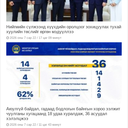
Нийгмийн сүлжээнд хүүхдийн оролцоог зохицуулах тухай
хуулийн төслийг өргөн мэдүүллээ
2026 оны 7 сар 22 / 17 цаг 09 минут
Аюулгүй байдал, гадаад бодлогын байнгын хороо ээлжит
чуулганы хугацаанд 18 удаа хуралдаж, 36 асуудал
хэлэлцжээ
2026 оны 7 сар 22 / 11 цаг 43 минут