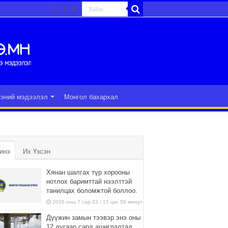
гэний мэдээлэл
Монгол бахархал
инэ
Их Үзсэн
Хянан шалгах түр хорооны
нотлох баримттай нээлттэй
танилцах боломжтой боллоо.
2026 оны 7 сар 23 / 15 цаг 58 минут
Дүүжин замын тээвэр энэ оны
12 дугаар сард ашиглалтад