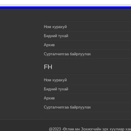
Ном хурахуй
Бидний тухай
Архив
Сурталчилгаа байрлуулах
FH
Ном хурахуй
Бидний тухай
Архив
Сурталчилгаа байрлуулах
@2023 -Өглөө.мн Зохиогчийн эрх хуулиар ха