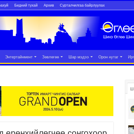
рахуй
Бидний тухай
Архив
Сурталчилгаа байрлуулах
Энтертайнмент
Зөвлөгөө
Шар мэдээ
Орон нутаг
Ир
Ш
д ерөнхийлөгчөө сонгохоор