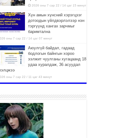
2026 оны 7 сар 22 / 14 цаг 15 минут
Хүн амын хүнсний хэрэгцээг
дотоодын үйлдвэрлэлээр нэн
тэргүүнд хангах зарчмыг
баримтална
026 оны 7 сар 22 / 14 цаг 07 минут
Аюулгүй байдал, гадаад
бодлогын байнгын хороо
ээлжит чуулганы хугацаанд 18
удаа хуралдаж, 36 асуудал
лэлцжээ
026 оны 7 сар 22 / 11 цаг 43 минут
“4 улирлын турш үйл
ажиллагаа явуулах
боломжтой-Хүүхэд хөгжүүлэх
төв” байгуулах төсөлд төр,
вийн хэвшлийн түншлэлийн хүрээнд хамтран
иллахыг урьж байна
026 оны 7 сар 22 / 9 цаг 28 минут
Б.Пүрэвдагва: “Урт цагаан”-ыг
залуучууд чөлөөт цагаа