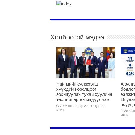
Холбоотой мэдээ
Нийгмийн сүлжээнд
Аюулгү
хүүхдийн оролцоог
бодлог
зохицуулах тухай хуулийн
ээлжит
төслийг өргөн мэдүүллээ
18 уда
асууд
2026 оны 7 сар 22 / 17 цаг 09
минут
2026 он
минут