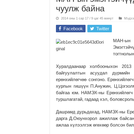
чуулж байна
2014 оны 1 сар 17 / 9 цаг 45 минут
Мэдээ
Facebook
Twitter
МАН-ын 
Эмэгтэйч
тогтнолын
Хуралдаанаар холбооныхон 2013
байгуулалтын асуудал дүрмийн
ерөнхийлөгчөө сонгоно. Ерөнхийлөгч
хурлын гишүүн П.Анужин, Ц.Цогзол
байгаа юм. НАМЭХ-ны Ерөнхийлөгч
туршлагатай, гадаад хэл, боловсрол
Дашрамд дурьдахад, НАМЭХ-ны Ерө
дарга Д.Оюунхорол ажиллаж байсан
ажлаа хүлээлгэж өгөхөөр болсон бил