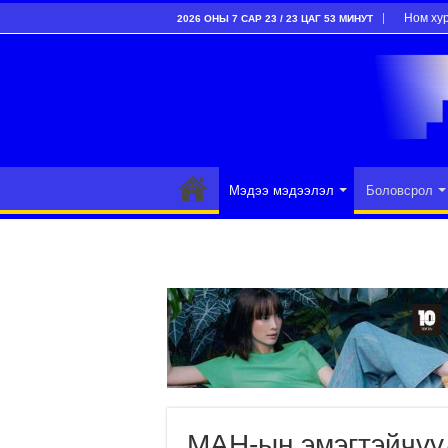
Ном ху
2026 ОНЫ 7 САР 23 / 23 ЦАГ 53 МИНУТ
Мэдээ мэдээлэл
Боловсрол
МАН-ын эмэгтэйчүү