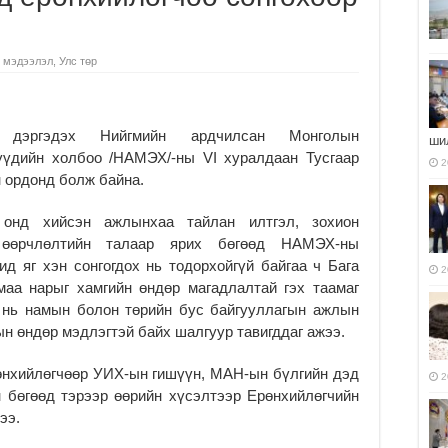
 мэдээлэл
,
Улс төр
дэргэдэх Нийгмийн ардчилсан Монголын
ши
үүдийн холбоо /НАМЭХ/-ны VI хуралдаан Тусгаар
2
 ордонд болж байна.
 онд хийсэн ажлынхаа тайлан илтгэл, зохион
 өөрчлөлтийн талаар ярих бөгөөд НАМЭХ-ны
ид яг хэн сонгогдох нь тодорхойгүй байгаа ч Бага
2
маа нарыг хамгийн өндөр магадлалтай гэх таамаг
 нь намын болон төрийн бус байгууллагын ажлын
ын өндөр мэдлэгтэй байх шалгуур тавигддаг ажээ.
нхийлөгчөөр УИХ-ын гишүүн, МАН-ын бүлгийн дэд
2
 бөгөөд тэрээр өөрийн хүсэлтээр Ерөнхийлөгчийн
ээ.