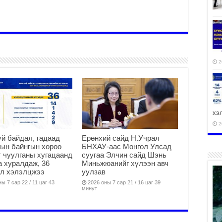
2
хэ
2
й байдал, гадаад
Ерөнхий сайд Н.Учрал
ын байнгын хороо
БНХАУ-аас Монгол Улсад
 чуулганы хугацаанд
суугаа Элчин сайд Шэнь
а хуралдаж, 36
Миньжюанийг хүлээн авч
ал хэлэлцжээ
уулзав
ху
ы 7 сар 22 / 11 цаг 43
2026 оны 7 сар 21 / 16 цаг 39
аж
минут
2