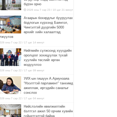
бүрэн орно
2026 оны 7 сар 23 / 10 цаг 21 минут
Агаарын бохирдлыг бууруулах
бодлогын хүрээнд Баянгол,
Чингэлтэй дүүргийн 5000
өрхийг хийн халаалтад
лжүүлэв
026 оны 7 сар 22 / 17 цаг 14 минут
Нийгмийн сүлжээнд хүүхдийн
оролцоог зохицуулах тухай
хуулийн төслийг өргөн
мэдүүллээ
026 оны 7 сар 22 / 17 цаг 09 минут
УИХ-ын гишүүн А.Ариунзаяа
“Нээлттэй парламент” танхимд
ажиллаж, иргэдийн саналыг
сонслоо
026 оны 7 сар 22 / 17 цаг 04 минут
Нийслэлийн өвөлжилтийн
бэлтгэл ажил 50 орчим хувийн
гүйцэтгэлтэй байна