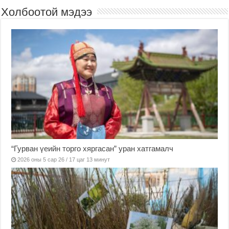
Холбоотой мэдээ
“Гурван үеийн торго хяргасан” уран хатгамалч
2026 оны 5 сар 26 / 17 цаг 13 минут