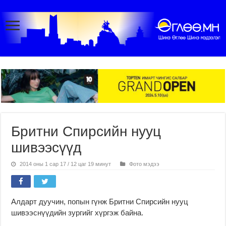
Бритни Спирсийн нууц
шивээсүүд
2014 оны 1 сар 17 / 12 цаг 19 минут
Фото мэдээ
Алдарт дуучин, попын гүнж Бритни Спирсийн нууц
шивээснүүдийн зургийг хүргэж байна.