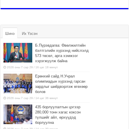
Шинэ
Их Үзсэн
Б.Пүрэвдагва: Өвөлжилтийн
бэлтгэлийн хүрээнд нийслэлд
573 төсөл, арга хэмжээг
хэрэгжүүлж байна
2026 оны 7 сар 29 / 16 цаг 18 минут
Ерөнхий сайд Н.Учрал
олимпиадын хүрээнд гарсан
зардлыг шийдвэрлэж өгөхөөр
болов
2026 оны 7 сар 29 / 14 цаг 36 минут
435 борлуулалтын цэгээр
280,000 тонн хагас коксон
түлшийг айл, өрхүүдэд
борлуулна
2026 оны 7 сар 29 / 14 цаг 30 минут