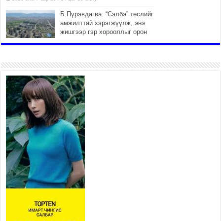
Б.Пүрэвдагва: “Сэлбэ” төслийг
амжилттай хэрэгжүүлж, энэ
жишгээр гэр хорооллыг орон
сууцжуулна
2026 оны 7 сар 29 / 9 цаг 58 минут
Иргэд нийгмийн харилцаа, хөдөлмөр эрхлэхэд
тулгамдаж буй асуудлаа УИХ-ын гишүүнд
уламжиллаа
2026 оны 7 сар 29 / 9 цаг 52 минут
“СМАРТ СЭЛБЭ СИТИ”-Г ЗОРИЛТОТ БҮЛЭГТ
ХҮРГЭХ ХҮРЭЭНД МКВ-ИЙН ҮНИЙГ БУУЛГАХ
ҮҮРЭГ ӨГӨВ
2026 оны 7 сар 28 / 16 цаг 47 минут
Эдийн засгийн эрх чөлөөний тухай хуулийн үр
дүнд хөрөнгө оруулалтын таатай орчин бүрдэнэ
2026 оны 7 сар 28 / 16 цаг 43 минут
Нийгмийн чиглэлийн төслүүдийн санхүүжилтэд
хийгдэж буй шалгалтын улмаас сургуулийн
бүтээн байгуулалтын төслийн ашиглалтад орох
хугацаа хойшилж байна