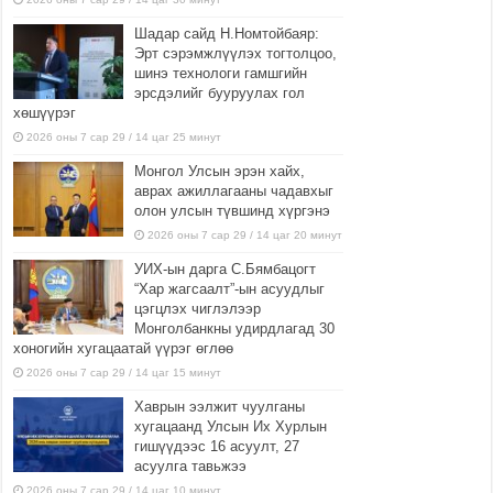
Шадар сайд Н.Номтойбаяр:
Эрт сэрэмжлүүлэх тогтолцоо,
шинэ технологи гамшгийн
эрсдэлийг бууруулах гол
хөшүүрэг
2026 оны 7 сар 29 / 14 цаг 25 минут
Монгол Улсын эрэн хайх,
аврах ажиллагааны чадавхыг
олон улсын түвшинд хүргэнэ
2026 оны 7 сар 29 / 14 цаг 20 минут
УИХ-ын дарга С.Бямбацогт
“Хар жагсаалт”-ын асуудлыг
цэгцлэх чиглэлээр
Монголбанкны удирдлагад 30
хоногийн хугацаатай үүрэг өглөө
2026 оны 7 сар 29 / 14 цаг 15 минут
Хаврын ээлжит чуулганы
хугацаанд Улсын Их Хурлын
гишүүдээс 16 асуулт, 27
асуулга тавьжээ
2026 оны 7 сар 29 / 14 цаг 10 минут