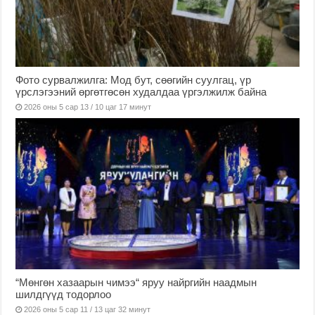
Фото сурвалжилга: Мод бут, сөөгийн суулгац, үр
үрслэгээний өргөтгөсөн худалдаа үргэлжилж байна
2026 оны 5 сар 13 / 10 цаг 17 минут
“Мөнгөн хазаарын чимээ“ яруу найргийн наадмын
шилдгүүд тодорлоо
2026 оны 5 сар 11 / 13 цаг 32 минут