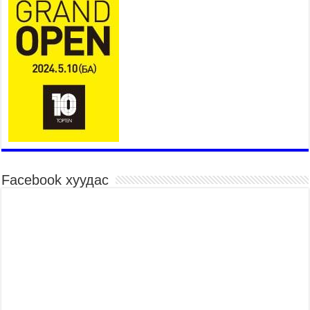
2026 оны 7 сар 28 / 14 цаг 33 минут
Хан-Уул дүүргийн 4 дүгээр хороонд баригдсан
960 хүүхдийн хүчин чадалтай сургуулийн
барилгын ажил дууссан байна
2026 оны 7 сар 28 / 14 цаг 29 минут
Жил бүр ярьдаг, жил бүр давтагддаг 10 асуудал
2026 оны 7 сар 28 / 12 цаг 40 минут
Нийслэлийн Засаг дарга бөгөөд Улаанбаатар
хотын Захирагч Б.Пүрэвдагва өнөөдөр НҮБ-ын
Суурин зохицуулагч Ян ван Хиердэнтэй уулзлаа
2026 оны 7 сар 28 / 9 цаг 44 минут
Facebook хуудас
МЭДЭГДЭЛ
2026 оны 7 сар 28 / 9 цаг 35 минут
Ерөнхий сайд Н.Учрал Япон Улсаас Монгол
Улсад суугаа Онц бөгөөд Бүрэн эрхт Элчин
сайд Игавахара Масарүг хүлээн авч уулзлаа
2026 оны 7 сар 27 / 16 цаг 26 минут
Орон нутагт санхүүгийн эрх мэдлийг олгож,
Иргэдийн төлөөлөгчдийн хурал хяналт тавьдаг