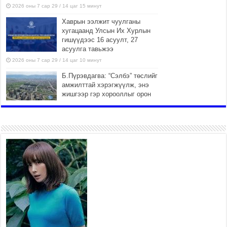
2026 оны 7 сар 29 / 14 цаг 15 минут
Хаврын ээлжит чуулганы
хугацаанд Улсын Их Хурлын
гишүүдээс 16 асуулт, 27
асуулга тавьжээ
2026 оны 7 сар 29 / 14 цаг 10 минут
Б.Пүрэвдагва: “Сэлбэ” төслийг
амжилттай хэрэгжүүлж, энэ
жишгээр гэр хорооллыг орон
сууцжуулна
2026 оны 7 сар 29 / 9 цаг 58 минут
Иргэд нийгмийн харилцаа,
хөдөлмөр эрхлэхэд
тулгамдаж буй асуудлаа УИХ-
ын гишүүнд уламжиллаа
2026 оны 7 сар 29 / 9 цаг 52 минут
“СМАРТ СЭЛБЭ СИТИ”-Г
ЗОРИЛТОТ БҮЛЭГТ ХҮРГЭХ
ХҮРЭЭНД МКВ-ИЙН ҮНИЙГ
БУУЛГАХ ҮҮРЭГ ӨГӨВ
2026 оны 7 сар 28 / 16 цаг 47 минут