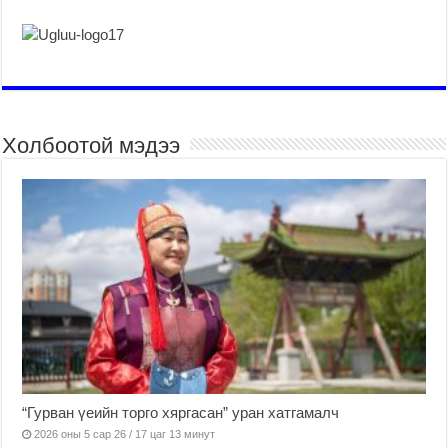
Холбоотой мэдээ
“Гурван үеийн торго хяргасан” уран хатгамалч
2026 оны 5 сар 26 / 17 цаг 13 минут