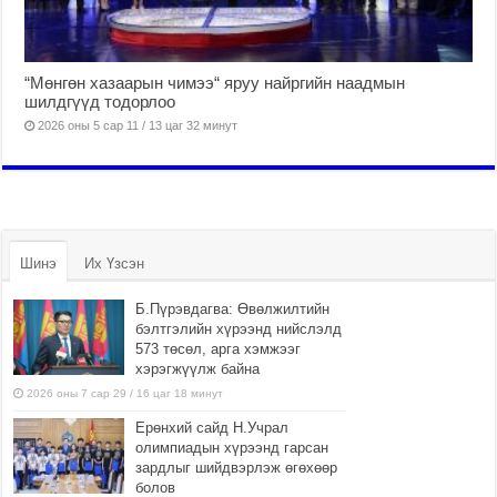
“Мөнгөн хазаарын чимээ“ яруу найргийн наадмын
шилдгүүд тодорлоо
2026 оны 5 сар 11 / 13 цаг 32 минут
Шинэ
Их Үзсэн
Б.Пүрэвдагва: Өвөлжилтийн
бэлтгэлийн хүрээнд нийслэлд
573 төсөл, арга хэмжээг
хэрэгжүүлж байна
2026 оны 7 сар 29 / 16 цаг 18 минут
Ерөнхий сайд Н.Учрал
олимпиадын хүрээнд гарсан
зардлыг шийдвэрлэж өгөхөөр
болов