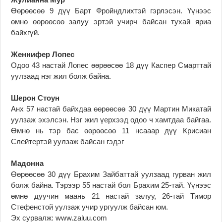
Өөрөөсөө 9 дүү Барт Фройндлихтэй гэрлэсэн. Үүнээс
өмнө өөрөөсөө залуу эртэй учирч байсан тухай яриа
байхгүй.
Женнифер Лопес
Одоо 43 настай Лопес өөрөөсөө 18 дүү Каспер Смарттай
уулзаад нэг жил болж байна.
Шерон Стоун
Анх 57 настай байхдаа өөрөөсөө 30 дүү Мартин Микатай
уулзаж эхэлсэн. Нэг жил үерхээд одоо ч хамтдаа байгаа.
Өмнө нь тэр бас өөрөөсөө 11 нсааар дүү Крисиан
Слейтертэй уулзаж байсан гэдэг
Мадонна
Өөрөөсөө 30 дүү Брахим Зайбаттай уулзаад гурван жил
болж байна. Тэрээр 55 настай бол Брахим 25-тай. Үүнээс
өмнө дуучин маань 21 настай залуу, 26-тай Тимор
Стефенстой уулзаж учир ургуулж байсан юм.
Эх сурвалж: www.zaluu.com