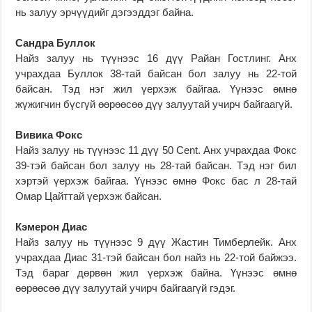
нь залуу эрчүүдийг дэгээддэг байна.
Сандра Буллок
Найз залуу нь түүнээс 16 дүү Райан Гостлинг. Анх
учрахдаа Буллок 38-тай байсан бол залуу нь 22-той
байсан. Тэд нэг жил үерхэж байгаа. Үүнээс өмнө
жүжигчин бүсгүй өөрөөсөө дүү залуутай учирч байгаагүй.
Вивика Фокс
Найз залуу нь түүнээс 11 дүү 50 Cent. Анх учрахдаа Фокс
39-тэй байсан бол залуу нь 28-тай байсан. Тэд нэг бил
хэртэй үерхэж байгаа. Үүнээс өмнө Фокс бас л 28-тай
Омар Цайттай үерхэж байсан.
Кэмерон Диас
Найз залуу нь түүнээс 9 дүү Жастин Тимберлейк. Анх
учрахдаа Диас 31-тэй байсан бол найз нь 22-той байжээ.
Тэд бараг дөрвөн жил үерхэж байна. Үүнээс өмнө
өөрөөсөө дүү залуутай учирч байгаагүй гэдэг.