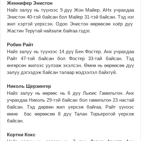
Женнифер Энистон
Найз залуу нь түүнээс 9 дүү Жон Майер. АНх учрахдаа
Энистон 40-тэй байсан бол Майер 31-тэй байсан. Тэд нэг
жил хэртэй үерхсэн. Одоо Энистон өөрөөсөө хоёр дүү
Жастин Терутай найзалж байгаа гэдэг.
Робин Райт
Найз залуу нь түүнээс 14 дүү Бен Фостер. Анх учрахдаа
Райт 47-той байсан бол Фостер 33-тай байсан. Тэд
өнгөрсөн жилээс уулзаж эхэлсэн. Өмнө нь өөрөөсөө дүү
залуу дэгээдэж байсан талаар мэдээлэл байхгүй.
Николь Щерзингер
Найз залуу нь өөрөөс нь 6 дүү Льюис Гамильтон. Анх
учрахдаа Николь 29-тэй байсан бол гамильтон 23 настай
байсан. Тэд дөрвөн жил үерхэж байгаа. Райт үүнээс
өмнө бас өөрөөсөө 8 дүү Талан Торьеротой үерхэж
байсан.
Кортни Кокс