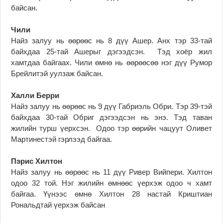
байсан.
Чили
Найз залуу нь өөрөөс нь 8 дүү Ашер. Анх тэр 33-тай
байхдаа 25-тай Ашерыг дэгээдсэн. Тэд хоёр жил
хамтдаа байгаах. Чили өмнө нь өөрөөсөө нэг дүү Румор
Брейлитэй уулзаж байсан.
Халли Берри
Найз залуу нь өөрөөс нь 9 дүү Габриэль Обри. Тэр 39-тэй
байхдаа 30-тай Обриг дэгээдсэн нь энэ. Тэд таван
жилийн турш үерхсэн. Одоо тэр өөрийн чацуут Оливет
Мартинестэй гэрлээд байгаа.
Пэрис Хилтон
Найз залуу нь өөрөөс нь 11 дүү Ривер Вийпери. Хилтон
одоо 32 той. Нэг жилийн өмнөөс үерхэж одоо ч хамт
байгаа. Үүнээс өмнө Хилтон 28 настай Криштиан
Рональдтай үерхэж байсан