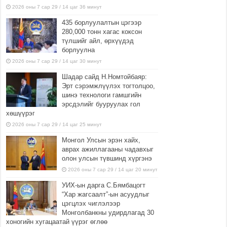
2026 оны 7 сар 29 / 14 цаг 36 минут
435 борлуулалтын цэгээр
280,000 тонн хагас коксон
түлшийг айл, өрхүүдэд
борлуулна
2026 оны 7 сар 29 / 14 цаг 30 минут
Шадар сайд Н.Номтойбаяр:
Эрт сэрэмжлүүлэх тогтолцоо,
шинэ технологи гамшгийн
эрсдэлийг бууруулах гол
хөшүүрэг
2026 оны 7 сар 29 / 14 цаг 25 минут
Монгол Улсын эрэн хайх,
аврах ажиллагааны чадавхыг
олон улсын түвшинд хүргэнэ
2026 оны 7 сар 29 / 14 цаг 20 минут
УИХ-ын дарга С.Бямбацогт
“Хар жагсаалт”-ын асуудлыг
цэгцлэх чиглэлээр
Монголбанкны удирдлагад 30
хоногийн хугацаатай үүрэг өглөө