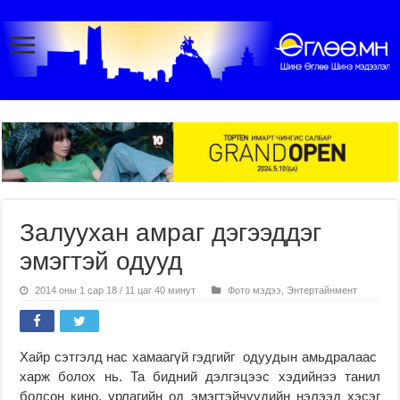
Залуухан амраг дэгээддэг
эмэгтэй одууд
2014 оны 1 сар 18 / 11 цаг 40 минут
Фото мэдээ
,
Энтертайнмент
Хайр сэтгэлд нас хамаагүй гэдгийг одуудын амьдралаас
харж болох нь. Та бидний дэлгэцээс хэдийнээ танил
болсон кино, урлагийн од эмэгтэйчүүдийн нэлээд хэсэг