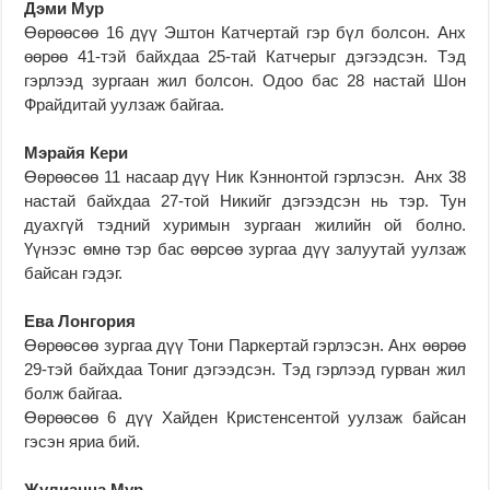
Дэми Мур
Өөрөөсөө 16 дүү Эштон Катчертай гэр бүл болсон. Анх
өөрөө 41-тэй байхдаа 25-тай Катчерыг дэгээдсэн. Тэд
гэрлээд зургаан жил болсон. Одоо бас 28 настай Шон
Фрайдитай уулзаж байгаа.
Мэрайя Кери
Өөрөөсөө 11 насаар дүү Ник Кэннонтой гэрлэсэн. Анх 38
настай байхдаа 27-той Никийг дэгээдсэн нь тэр. Тун
дуахгүй тэдний хуримын зургаан жилийн ой болно.
Үүнээс өмнө тэр бас өөрсөө зургаа дүү залуутай уулзаж
байсан гэдэг.
Ева Лонгория
Өөрөөсөө зургаа дүү Тони Паркертай гэрлэсэн. Анх өөрөө
29-тэй байхдаа Тониг дэгээдсэн. Тэд гэрлээд гурван жил
болж байгаа.
Өөрөөсөө 6 дүү Хайден Кристенсентой уулзаж байсан
гэсэн яриа бий.
Жулианна Мур