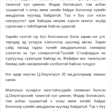
танихгүй хүн цөөхөн. Өндөр боловсрол, том албан
тушаалтай ч олны өмнө энгийн байдаг болохоор хувийн
амьдралаа нуугаад байдаггүй. Тэр ч бүү хэл нэгэн
нэвтрүүлэгт орж байхдаа нөхрөө хэрхэн монгол ахуйд
сургаснаа ч тайлбарлаж байсан удаатай.
Харийн хүнтэй гэр бүл болсноосоо болж зарим нэг улс
төрчдөд ад үзэгдэж хэвлэлээр шуугиад авсан. Харин
сайд яагаад гадны хүнийг амьдралынхаа ханиараа
сонгосон нь тун сонирхолтой.Түүнийг Стэнфордын их
сургуульд суралцаж байхад нь Жеффри анх танилцсан
бөгөөд найз нөхөрлөлийн хол­боотой байсан гэлцдэг.
Нэг өдөр оюутан Ц.Оюунгэрэл 20 ам.доллараар заяаны
ханиа
Монголын хүчирхэг эмэгтэйчүүдийн төлөөлөл болсон
Ц.Оюунгэрэлийг танихгүй хүн цөөхөн. Өндөр боловсрол,
том албан тушаалтай ч олны өмнө энгийн байдаг
болохоор хувийн амьдралаа нуугаад байдаггүй. Тэр ч бүү