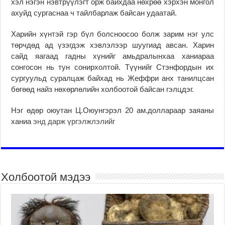
хэл нэгэн нэвтрүүлэгт орж байхдаа нөхрөө хэрхэн монгол
ахуйд сургаснаа ч тайлбарлаж байсан удаатай.
Харийн хүнтэй гэр бүл болсноосоо болж зарим нэг улс
төрчдөд ад үзэгдэж хэвлэлээр шуугиад авсан. Харин
сайд яагаад гадны хүнийг амьдралынхаа ханиараа
сонгосон нь тун сонирхолтой. Түүнийг Стэнфордын их
сургуульд суралцаж байхад нь Жеффри анх танилцсан
бөгөөд найз нөхөрлөлийн хол­боотой байсан гэлцдэг.
Нэг өдөр оюутан Ц.Оюунгэрэл 20 ам.доллараар заяаны
ханиа
энд дарж үргэлжлэлийг
Холбоотой мэдээ