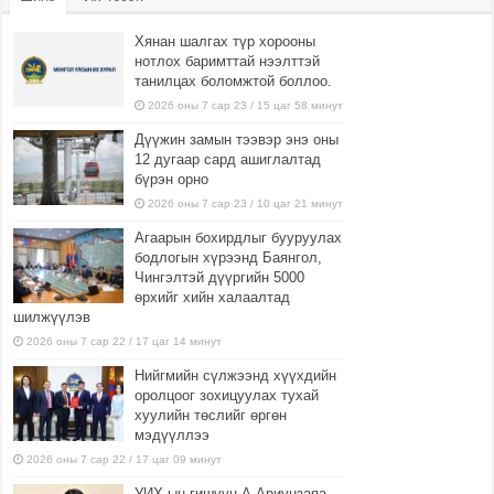
Хянан шалгах түр хорооны
нотлох баримттай нээлттэй
танилцах боломжтой боллоо.
2026 оны 7 сар 23 / 15 цаг 58 минут
Дүүжин замын тээвэр энэ оны
12 дугаар сард ашиглалтад
бүрэн орно
2026 оны 7 сар 23 / 10 цаг 21 минут
Агаарын бохирдлыг бууруулах
бодлогын хүрээнд Баянгол,
Чингэлтэй дүүргийн 5000
өрхийг хийн халаалтад
шилжүүлэв
2026 оны 7 сар 22 / 17 цаг 14 минут
Нийгмийн сүлжээнд хүүхдийн
оролцоог зохицуулах тухай
хуулийн төслийг өргөн
мэдүүллээ
2026 оны 7 сар 22 / 17 цаг 09 минут
УИХ-ын гишүүн А.Ариунзаяа