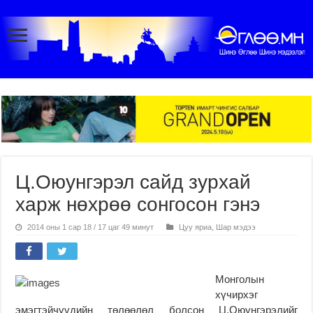
Ц.Оюунгэрэл сайд зурхай
харж нөхрөө сонгосон гэнэ
2014 оны 1 сар 18 / 17 цаг 49 минут
Цуу яриа
,
Шар мэдээ
Монголын
хүчирхэг
эмэгтэйчүүдийн төлөөлөл болсон Ц.Оюунгэрэлийг