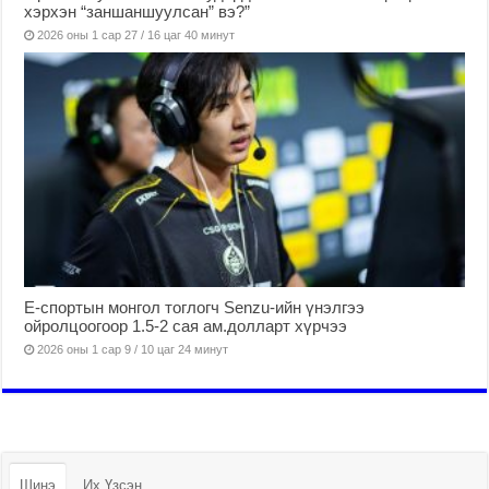
хэрхэн “заншаншуулсан” вэ?”
2026 оны 1 сар 27 / 16 цаг 40 минут
Е-спортын монгол тоглогч Senzu-ийн үнэлгээ
ойролцоогоор 1.5-2 сая ам.долларт хүрчээ
2026 оны 1 сар 9 / 10 цаг 24 минут
Шинэ
Их Үзсэн