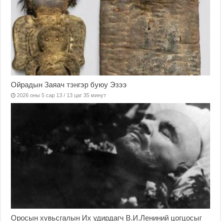
Ойрадын Заяач тэнгэр буюу Эзээ
2026 оны 5 сар 13 / 13 цаг 35 минут
Оросын хувьсгалын Их удирдагч В.И.Лениний цогцосыг