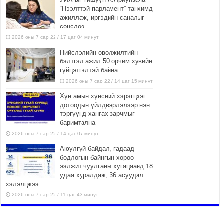
“Нээлттэй парламент” танхимд
ажиллаж, иргэдийн саналыг
сонслоо
2026 оны 7 сар 22 / 17 цаг 04 минут
Нийслэлийн өвөлжилтийн
бэлтгэл ажил 50 орчим хувийн
гүйцэтгэлтэй байна
2026 оны 7 сар 22 / 14 цаг 15 минут
Хүн амын хүнсний хэрэгцээг
дотоодын үйлдвэрлэлээр нэн
тэргүүнд хангах зарчмыг
баримтална
2026 оны 7 сар 22 / 14 цаг 07 минут
Аюулгүй байдал, гадаад
бодлогын байнгын хороо
ээлжит чуулганы хугацаанд 18
удаа хуралдаж, 36 асуудал
хэлэлцжээ
2026 оны 7 сар 22 / 11 цаг 43 минут
“4 улирлын турш үйл
ажиллагаа явуулах