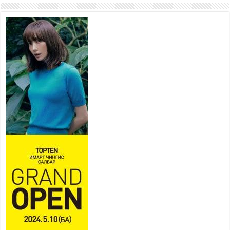
боломжтой-Хүүхэд хөгжүүлэх
төв” байгуулах төсөлд төр,
хувийн хэвшлийн түншлэлийн хүрээнд хамтран
ажиллахыг урьж байна
2026 оны 7 сар 22 / 9 цаг 28 минут
Б.Пүрэвдагва: “Урт цагаан”-ыг
залуучууд чөлөөт цагаа
өнгөрүүлдэг, жуулчид зорьж
ирдэг цэг болгоно
2026 оны 7 сар 21 / 16 цаг 47 минут
Тусгай замын автобус /BRT/ төслийн удирдах
хорооны ээлжит хуралдаан боллоо
2026 оны 7 сар 21 / 16 цаг 43 минут
Ерөнхий сайд Н.Учрал БНХАУ-аас Монгол Улсад
суугаа Элчин сайд Шэнь Миньжюанийг хүлээн
авч уулзав
2026 оны 7 сар 21 / 16 цаг 39 минут
БҮГД НАЙРАМДАХ ТАЖИКИСТАН УЛСТАЙ
ЭДИЙН ЗАСГИЙН ХАМТЫН АЖИЛЛАГААГ
ӨРГӨЖҮҮЛНЭ
2026 оны 7 сар 21 / 16 цаг 34 минут