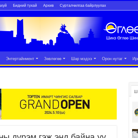
ахуй
Бидний тухай
Архив
Сурталчилгаа байрлуулах
Энтертайнмент
Зөвлөгөө
Шар мэдээ
Орон нутаг
Ир
Ш
ы дүрэм гэж энд байна уу