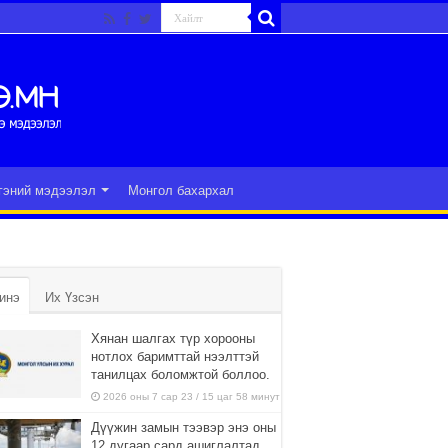
гэний мэдээлэл
Монгол бахархал
инэ
Их Үзсэн
Хянан шалгах түр хорооны
нотлох баримттай нээлттэй
танилцах боломжтой боллоо.
2026 оны 7 сар 23 / 15 цаг 58 минут
Дүүжин замын тээвэр энэ оны
12 дугаар сард ашиглалтад