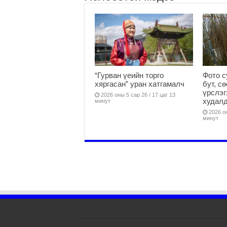
“Гурван үеийн торго
Фото с
хяргасан” уран хатгамалч
бут, с
үрслэг
2026 оны 5 сар 26 / 17 цаг 13
худалд
минут
2026 он
минут