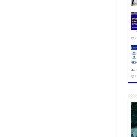
2
хэ
2
ху
аж
2