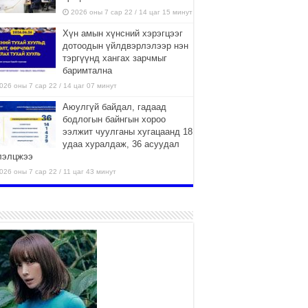
2026 оны 7 сар 22 / 14 цаг 15 минут
Хүн амын хүнсний хэрэгцээг
дотоодын үйлдвэрлэлээр нэн
тэргүүнд хангах зарчмыг
баримтална
026 оны 7 сар 22 / 14 цаг 07 минут
Аюулгүй байдал, гадаад
бодлогын байнгын хороо
ээлжит чуулганы хугацаанд 18
удаа хуралдаж, 36 асуудал
лэлцжээ
026 оны 7 сар 22 / 11 цаг 43 минут
“4 улирлын турш үйл
ажиллагаа явуулах
боломжтой-Хүүхэд хөгжүүлэх
төв” байгуулах төсөлд төр,
вийн хэвшлийн түншлэлийн хүрээнд хамтран
иллахыг урьж байна
026 оны 7 сар 22 / 9 цаг 28 минут
Б.Пүрэвдагва: “Урт цагаан”-ыг
залуучууд чөлөөт цагаа