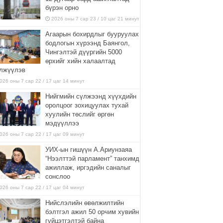
бүрэн орно
2026 оны 7 сар 23 / 10 цаг 21 минут
Агаарын бохирдлыг бууруулах
бодлогын хүрээнд Баянгол,
Чингэлтэй дүүргийн 5000
өрхийг хийн халаалтад
лжүүлэв
026 оны 7 сар 22 / 17 цаг 14 минут
Нийгмийн сүлжээнд хүүхдийн
оролцоог зохицуулах тухай
хуулийн төслийг өргөн
мэдүүллээ
026 оны 7 сар 22 / 17 цаг 09 минут
УИХ-ын гишүүн А.Ариунзаяа
“Нээлттэй парламент” танхимд
ажиллаж, иргэдийн саналыг
сонслоо
026 оны 7 сар 22 / 17 цаг 04 минут
Нийслэлийн өвөлжилтийн
бэлтгэл ажил 50 орчим хувийн
гүйцэтгэлтэй байна