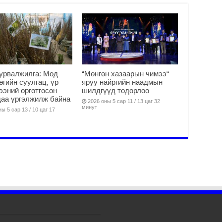
Б.
аж
уя
2
“С
да
ду
урвалжилга: Мод
“Мөнгөн хазаарын чимээ“
2
өөгийн суулгац, үр
яруу найргийн наадмын
ээний өргөтгөсөн
шилдгүүд тодорлоо
Мо
аа үргэлжилж байна
бү
2026 оны 5 сар 11 / 13 цаг 32
минут
ни
ы 5 сар 13 / 10 цаг 17
2
Тө
то
2
“Э
хө
2
“Ж
2