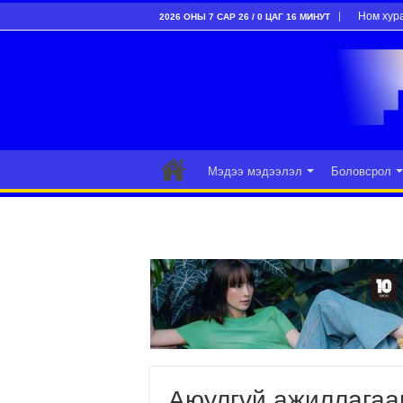
Ном хур
2026 ОНЫ 7 САР 26 / 0 ЦАГ 16 МИНУТ
Мэдээ мэдээлэл
Боловсрол
Аюулгүй ажиллагаан