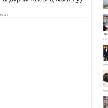
 мэдээ
ши
2
2
2