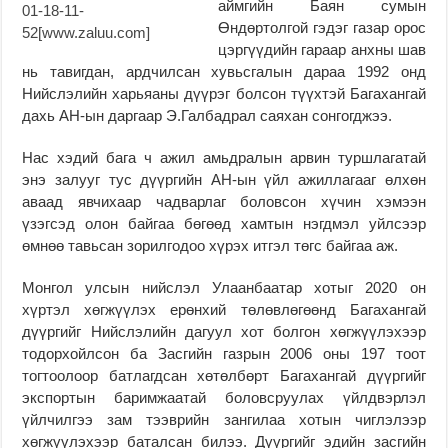
аймгийн Баян сумын
Өндөртолгой гэдэг газар орос
цэргүүдийн гараар анхны шав
нь тавигдан, ардчилсан хувьсгалын дараа 1992 онд
Нийслэлийн харьяаны дүүрэг болсон түүхтэй Багахангай
дахь АН-ын даргаар Э.Галбадрал саяхан сонгогджээ.
Нас хэдий бага ч ажил амьдралын арвин туршлагатай
энэ залууг тус дүүргийн АН-ын үйл ажиллагааг өлхөн
аваад явчихаар чадварлаг боловсон хүчин хэмээн
үзэгсэд олон байгаа бөгөөд хамтын нэгдмэл уйлсээр
өмнөө тавьсан зорилгодоо хүрэх итгэл төгс байгаа аж.
Монгол улсын нийслэл Улаанбаатар хотыг 2020 он
хүртэл хөгжүүлэх ерөнхий төлөвлөгөөнд Багахангай
дүүргийг Нийслэлийн дагуул хот болгон хөгжүүлэхээр
тодорхойлсон ба Засгийн газрын 2006 оны 197 тоот
тогтоолоор батлагдсан хөтөлбөрт Багахангай дүүргийг
экспортын баримжаатай боловсруулах үйлдвэрлэл
үйлчилгээ зам тээврийн зангилаа хотын чиглэлээр
хөгжүүлэхээр баталсан билээ. Дүүргийг эдийн засгийн