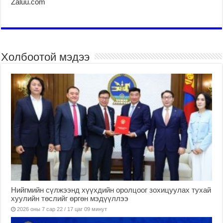
Zaluu.com
Холбоотой мэдээ
Нийгмийн сүлжээнд хүүхдийн оролцоог зохицуулах тухай
хуулийн төслийг өргөн мэдүүллээ
2026 оны 7 сар 22 / 17 цаг 09 минут