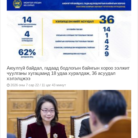
Аюулгүй байдал, гадаад бодлогын байнгын хороо ээлжит
чуулганы хугацаанд 18 удаа хуралдаж, 36 асуудал
хэлэлцжээ
2026 оны 7 сар 22 / 11 цаг 43 минут