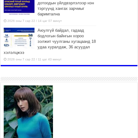
дотоодын үйлдвэрлэлээр нэн
тэргүүнд хангах зарчмыг
баримтална
2026 оны 7 сар 22 / 14 цаг 07 минут
Аюулгүй байдал, гадаад
бодлогын байнгын хороо
ээлжит чуулганы хугацаанд 18
удаа хуралдаж, 36 асуудал
хэлэлцжээ
2026 оны 7 сар 22 / 11 цаг 43 минут
“4 улирлын турш үйл
ажиллагаа явуулах
боломжтой-Хүүхэд хөгжүүлэх
төв” байгуулах төсөлд төр,
хувийн хэвшлийн түншлэлийн хүрээнд хамтран
ажиллахыг урьж байна
2026 оны 7 сар 22 / 9 цаг 28 минут
Б.Пүрэвдагва: “Урт цагаан”-ыг
залуучууд чөлөөт цагаа
өнгөрүүлдэг, жуулчид зорьж
ирдэг цэг болгоно
2026 оны 7 сар 21 / 16 цаг 47 минут