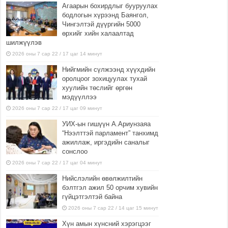
Агаарын бохирдлыг бууруулах
бодлогын хүрээнд Баянгол,
Чингэлтэй дүүргийн 5000
өрхийг хийн халаалтад
шилжүүлэв
2026 оны 7 сар 22 / 17 цаг 14 минут
Нийгмийн сүлжээнд хүүхдийн
оролцоог зохицуулах тухай
хуулийн төслийг өргөн
мэдүүллээ
2026 оны 7 сар 22 / 17 цаг 09 минут
УИХ-ын гишүүн А.Ариунзаяа
“Нээлттэй парламент” танхимд
ажиллаж, иргэдийн саналыг
сонслоо
2026 оны 7 сар 22 / 17 цаг 04 минут
Нийслэлийн өвөлжилтийн
бэлтгэл ажил 50 орчим хувийн
гүйцэтгэлтэй байна
2026 оны 7 сар 22 / 14 цаг 15 минут
Хүн амын хүнсний хэрэгцээг