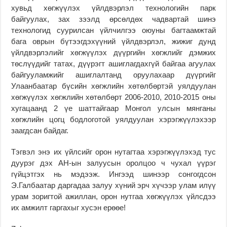
хувьд хөгжүүлэх үйлдвэрлэл технологийн парк
байгуулах, зах зээлд өрсөлдөх чадвартай шинэ
технологид суурилсан үйлчилгээ оюуны багтаамжтай
бага оврын бүтээгдэхүүний үйлдвэрлэл, жижиг дунд
үйлдвэрлэлийг хөгжүүлэх дүүргийн хөгжлийг дэмжих
төслүүдийг татах, дүүрэгт ашиглагдахгүй байгаа агуулах
байгууламжийг ашиглалтанд оруулахаар дүүргийг
Улаанбаатар бүсийн хөгжлийн хөтөлбөртэй уялдуулан
хөгжүүлэх хөгжлийн хөтөлбөрт 2006-2010, 2010-2015 оны
хугацаанд 2 үе шаттайгаар Монгол улсын мянганы
хөгжлийн цогц бодлоготой уялдуулан хэрэгжүүлэхээр
заагдсан байдаг.
Тэгвэл энэ их үйлсийг орон нутагтаа хэрэгжүүлэхэд тус
дуурэг дэх АН-ын залуусын оролцоо ч чухал үүрэг
гүйцэтгэх нь мэдээж. Ингээд шинээр сонгогдсон
Э.Галбаатар даргадаа залуу хүний эрч хүчээр улам илүү
урам зоригтой ажиллан, орон нутгаа хөгжүүлэх үйлсдээ
их амжилт гаргахыг хусэн ерөөе!