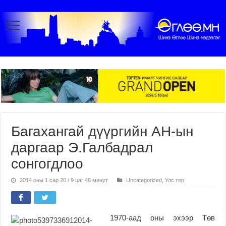
Багахангай дүүргийн АН-ын
даргаар Э.Галбадрал
сонгогдлоо
2014 оны 1 сар 20 / 9 цаг 48 минут
Uncategorized
,
Улс төр
1970-аад оны эхээр Төв