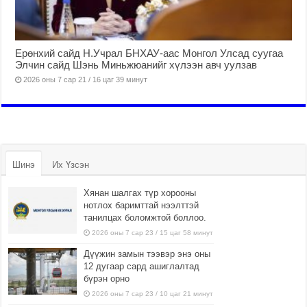
Ерөнхий сайд Н.Учрал БНХАУ-аас Монгол Улсад суугаа
Элчин сайд Шэнь Миньжюанийг хүлээн авч уулзав
2026 оны 7 сар 21 / 16 цаг 39 минут
Шинэ
Их Үзсэн
Хянан шалгах түр хорооны
нотлох баримттай нээлттэй
танилцах боломжтой боллоо.
2026 оны 7 сар 23 / 15 цаг 58 минут
Дүүжин замын тээвэр энэ оны
12 дугаар сард ашиглалтад
бүрэн орно
2026 оны 7 сар 23 / 10 цаг 21 минут