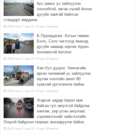
бүх замыг ус зайлуулах
хоолойтой, явган хүний болон
дугуйн замтай байлгах
стандарт мөрдөнө
2026 оны 7 сар 20 / 9 цаг 24 минут
Б.Пүрэвдагва: Хотын төвөөс
Бэлх, Сэлх чиглэлд явахад
дугуйн замаар зорчих бүрэн
боломжтой боллоо
2026 оны 7 сар 20 / 9 цаг 20 минут
Хан-Уул дүүрэг, Чингисийн
өргөн чөлөөний ус зайлуулах
шугам хоолойн ажил 80
хувьтай үргэлжилж байна
2026 оны 7 сар 20 / 9 цаг 14 минут
Усархаг аадар бороо орж
байгаа тул аюулгүй байдлаа
хангаж, үер усны аюулаас
сэрэмжлэхийг нийслэлийн
Онцгой байдлын газраас анхааруулж байна
2026 оны 7 сар 20 / 9 цаг 09 минут