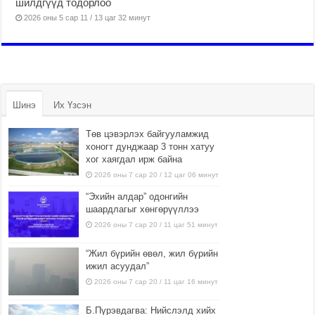
шилдгүүд тодорлоо
2026 оны 5 сар 11 / 13 цаг 32 минут
Шинэ
Их Үзсэн
Төв цэвэрлэх байгууламжид
хоногт дунджаар 3 тонн хатуу
хог хаягдал ирж байна
2026 оны 7 сар 20 / 12 цаг 06 минут
“Эхийн алдар” одонгийн
шаардлагыг хөнгөрүүллээ
2026 оны 7 сар 20 / 11 цаг 51 минут
“Жил бүрийн өвөл, жил бүрийн
ижил асуудал”
2026 оны 7 сар 20 / 11 цаг 16 минут
Б.Пүрэвдагва: Нийслэлд хийх