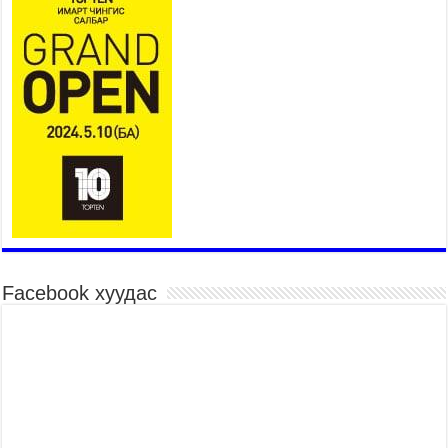
2026 оны 7 сар 15 / 11 цаг 45 минут
Үндэсний их баяр наадмын сур харвааны
шагналыг нийслэлийн Засаг дарга бөгөөд
Улаанбаатар хотын Захирагч Б.Пүрэвдагва
гардууллаа
2026 оны 7 сар 15 / 11 цаг 41 минут
Нийслэлийн Эрүүл мэндийн газраас 45 баг
иргэдэд тусламж, үйлчилгээ үзүүлж байна
2026 оны 7 сар 15 / 11 цаг 30 минут
Хүчит бөхийн барилдааны тавын даваа
үргэлжилж байна
2026 оны 7 сар 15 / 11 цаг 26 минут
Facebook хуудас
Төв цэнгэлдэх орчмын цэвэрлэгээ, үйлчилгээнд
161 ажилтан, 27 техниктэй ажиллаж байна
2026 оны 7 сар 15 / 11 цаг 22 минут
Наадмын амралтын өдрүүдэд нийслэлийн эрүүл
мэндийн байгууллагууд дараах хуваарийн дагуу
ажиллана
2026 оны 7 сар 15 / 11 цаг 18 минут