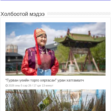
Холбоотой мэдээ
“Гурван үеийн торго хяргасан” уран хатгамалч
2026 оны 5 сар 26 / 17 цаг 13 минут