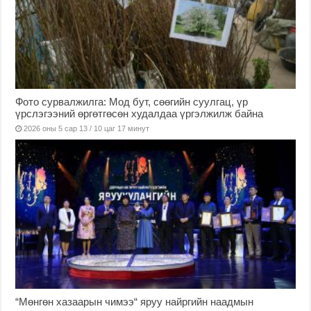
Фото сурвалжилга: Мод бут, сөөгийн суулгац, үр
үрслэгээний өргөтгөсөн худалдаа үргэлжилж байна
2026 оны 5 сар 13 / 10 цаг 17 минут
“Мөнгөн хазаарын чимээ“ яруу найргийн наадмын