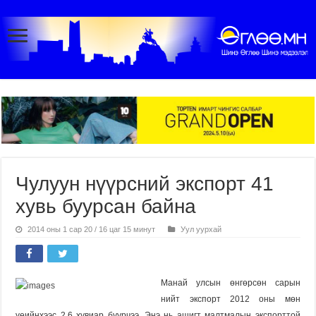
Чулуун нүүрсний экспорт 41
хувь буурсан байна
2014 оны 1 сар 20 / 16 цаг 15 минут
Уул уурхай
Манай улсын өнгөрсөн сарын
нийт экспорт 2012 оны мөн
үеийнхээс 2,6 хувиар буурчээ. Энэ нь ашигт малтмалын экспорттой