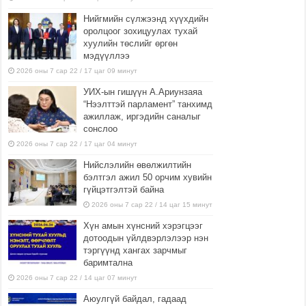
Нийгмийн сүлжээнд хүүхдийн
оролцоог зохицуулах тухай
хуулийн төслийг өргөн
мэдүүллээ
2026 оны 7 сар 22 / 17 цаг 09 минут
УИХ-ын гишүүн А.Ариунзаяа
“Нээлттэй парламент” танхимд
ажиллаж, иргэдийн саналыг
сонслоо
2026 оны 7 сар 22 / 17 цаг 04 минут
Нийслэлийн өвөлжилтийн
бэлтгэл ажил 50 орчим хувийн
гүйцэтгэлтэй байна
2026 оны 7 сар 22 / 14 цаг 15 минут
Хүн амын хүнсний хэрэгцээг
дотоодын үйлдвэрлэлээр нэн
тэргүүнд хангах зарчмыг
баримтална
2026 оны 7 сар 22 / 14 цаг 07 минут
Аюулгүй байдал, гадаад