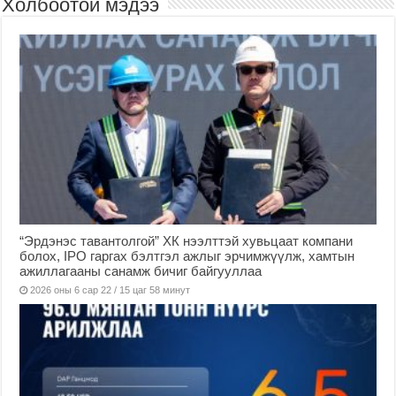
Холбоотой мэдээ
“Эрдэнэс тавантолгой” ХК нээлттэй хувьцаат компани
болох, IPO гаргах бэлтгэл ажлыг эрчимжүүлж, хамтын
ажиллагааны санамж бичиг байгууллаа
2026 оны 6 сар 22 / 15 цаг 58 минут