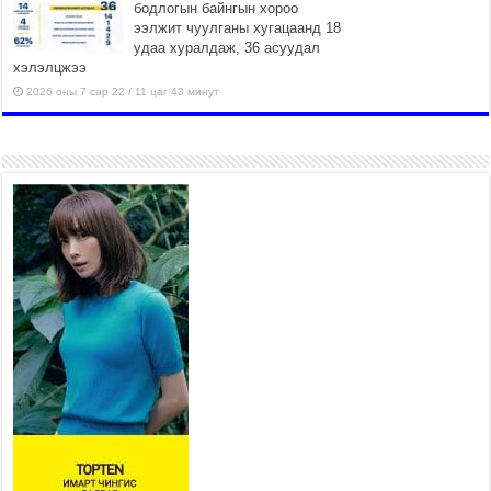
бодлогын байнгын хороо
ээлжит чуулганы хугацаанд 18
удаа хуралдаж, 36 асуудал
хэлэлцжээ
2026 оны 7 сар 22 / 11 цаг 43 минут
“4 улирлын турш үйл
ажиллагаа явуулах
боломжтой-Хүүхэд хөгжүүлэх
төв” байгуулах төсөлд төр,
хувийн хэвшлийн түншлэлийн хүрээнд хамтран
ажиллахыг урьж байна
2026 оны 7 сар 22 / 9 цаг 28 минут
Б.Пүрэвдагва: “Урт цагаан”-ыг
залуучууд чөлөөт цагаа
өнгөрүүлдэг, жуулчид зорьж
ирдэг цэг болгоно
2026 оны 7 сар 21 / 16 цаг 47 минут
Тусгай замын автобус /BRT/ төслийн удирдах
хорооны ээлжит хуралдаан боллоо
2026 оны 7 сар 21 / 16 цаг 43 минут
Ерөнхий сайд Н.Учрал БНХАУ-аас Монгол Улсад