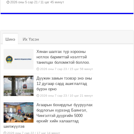
2026 оны 5 сар 21 / 11 цаг 45 минут
Шинэ
Их Үзсэн
Хянан шалгах түр хорооны
нотлох баримттай нээлттэй
танилцах боломжтой боллоо.
2026 оны 7 сар 23 / 15 цаг 58 минут
Дүүжин замын тээвэр энэ оны
12 дугаар сард ашиглалтад
бүрэн орно
2026 оны 7 сар 23 / 10 цаг 21 минут
Агаарын бохирдлыг бууруулах
бодлогын хүрээнд Баянгол,
Чингэлтэй дүүргийн 5000
өрхийг хийн халаалтад
шилжүүлэв
2026 оны 7 сар 22 / 17 цаг 14 минут