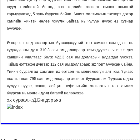
шууд холбоотой бөгөөд энэ төрлийн экспорт өмнөх оныхтой
харьцуулахад 5 хувь буурсан байна. Ашигт малтмалын экспорт дотор
хамгийн жинтэй нөлөө үзүүлж байгаа нь чулуун нүүрс 41 хувиар
буурчээ.
Өнгөрсөн онд экспортын бүтээгдэхүүний тоо хэмжээ нэмэгдсэн нь
худалдааны дүнг 310.3 сая ам.доллараар нэмэгдүүлсэн ч гэлээ үнэ
ханшийн уналтаас болж 422.3 сая ам долларын алдагдал үүсжээ.
Тиймд нэгтгэсэн дүнгээр 112 сая ам.доллараар экспорт буурсан байна.
Үнийн бууралтад хамгийн их өртсөн нь мөнгөжөөгүй алт юм. Үүнээс
шалтгаалан 795 сая ам.доллараар экспорт буурсан аж. Түүнээс гадна
чулуун нүүрс, жонш, лейцит нефелитийн экспортын тоо хэмжээ
буурсан нь мөнгөн дүнд багагүй нөлөөлжээ.
эх сурвалж:Д.Биндэръяа