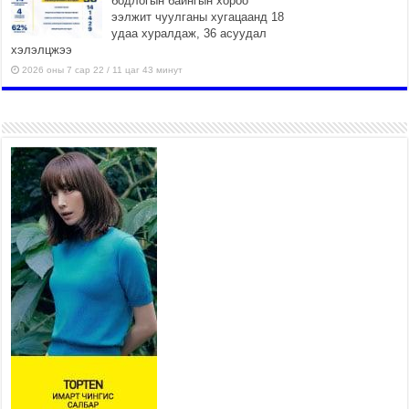
бодлогын байнгын хороо
ээлжит чуулганы хугацаанд 18
удаа хуралдаж, 36 асуудал
хэлэлцжээ
2026 оны 7 сар 22 / 11 цаг 43 минут
“4 улирлын турш үйл
ажиллагаа явуулах
боломжтой-Хүүхэд хөгжүүлэх
төв” байгуулах төсөлд төр,
хувийн хэвшлийн түншлэлийн хүрээнд хамтран
ажиллахыг урьж байна
2026 оны 7 сар 22 / 9 цаг 28 минут
Б.Пүрэвдагва: “Урт цагаан”-ыг
залуучууд чөлөөт цагаа
өнгөрүүлдэг, жуулчид зорьж
ирдэг цэг болгоно
2026 оны 7 сар 21 / 16 цаг 47 минут
Тусгай замын автобус /BRT/ төслийн удирдах
хорооны ээлжит хуралдаан боллоо
2026 оны 7 сар 21 / 16 цаг 43 минут
Ерөнхий сайд Н.Учрал БНХАУ-аас Монгол Улсад
суугаа Элчин сайд Шэнь Миньжюанийг хүлээн