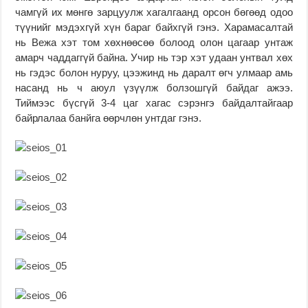
чамгүй их мөнгө зарцуулж хагалгаанд орсон бөгөөд одоо
түүнийг мэдэхгүй хүн бараг байхгүй гэнэ. Харамасалтай
нь Вежа хэт том хөхнөөсөө болоод олон цагаар унтаж
амарч чаддаггүй байна. Учир нь тэр хэт удаан унтвал хөх
нь гэдэс болон нуруу, цээжинд нь даралт өгч улмаар амь
насанд нь ч аюул үзүүлж болзошгүй байдаг ажээ.
Тиймээс бүсгүй 3-4 цаг хагас сэрэнгэ байдалтайгаар
байрлалаа банйга өөрчлөн унтдаг гэнэ.