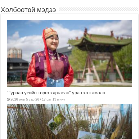
Холбоотой мэдээ
“Гурван үеийн торго хяргасан” уран хатгамалч
2026 оны 5 сар 26 / 17 цаг 13 минут