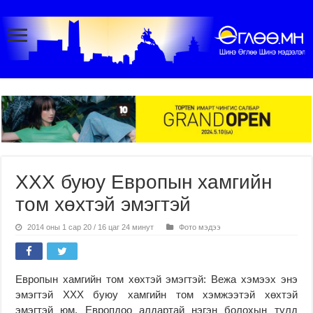
ХХХ буюу Европын хамгийн
том хөхтэй эмэгтэй
2014 оны 1 сар 20 / 16 цаг 24 минут
Фото мэдээ
Европын хамгийн том хөхтэй эмэгтэй: Вежа хэмээх энэ
эмэгтэй ХХХ буюу хамгийн том хэмжээтэй хөхтэй
эмэгтэй юм. Европдоо алдартай нэгэн болохын тулд