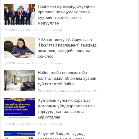
Нийгмийн сүлжээнд хүүхдийн
оролцоог зохицуулах тухай
хуулийн төслийг өргөн
мэдүүллээ
2026 оны 7 сар 22 / 17 цаг 09 минут
УИХ-ын гишүүн А.Ариунзаяа
“Нээлттэй парламент” танхимд
ажиллаж, иргэдийн саналыг
сонслоо
2026 оны 7 сар 22 / 17 цаг 04 минут
Нийслэлийн өвөлжилтийн
бэлтгэл ажил 50 орчим хувийн
гүйцэтгэлтэй байна
2026 оны 7 сар 22 / 14 цаг 15 минут
Хүн амын хүнсний хэрэгцээг
дотоодын үйлдвэрлэлээр нэн
тэргүүнд хангах зарчмыг
баримтална
2026 оны 7 сар 22 / 14 цаг 07 минут
Аюулгүй байдал, гадаад