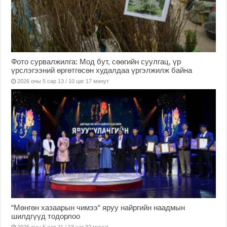
Фото сурвалжилга: Мод бут, сөөгийн суулгац, үр
үрслэгээний өргөтгөсөн худалдаа үргэлжилж байна
2026 оны 5 сар 13 / 10 цаг 17 минут
“Мөнгөн хазаарын чимээ“ яруу найргийн наадмын
шилдгүүд тодорлоо
2026 оны 5 сар 11 / 13 цаг 32 минут