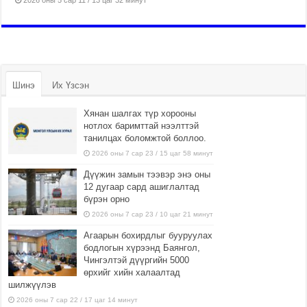
Шинэ
Их Үзсэн
Хянан шалгах түр хорооны
нотлох баримттай нээлттэй
танилцах боломжтой боллоо.
2026 оны 7 сар 23 / 15 цаг 58 минут
Дүүжин замын тээвэр энэ оны
12 дугаар сард ашиглалтад
бүрэн орно
2026 оны 7 сар 23 / 10 цаг 21 минут
Агаарын бохирдлыг бууруулах
бодлогын хүрээнд Баянгол,
Чингэлтэй дүүргийн 5000
өрхийг хийн халаалтад
шилжүүлэв
2026 оны 7 сар 22 / 17 цаг 14 минут