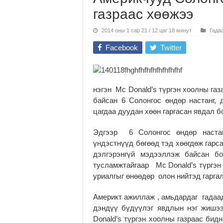
газраас хөөжээ
2014 оны 1 сар 21 / 12 цаг 18 минут
Гада
Facebook
Twitter
нэгэн Mc Donald’s түргэн хоолны газ
байсан 6 Солонгос өндөр настанг,
цагдаа дуудан хөөн гаргасан явдал б
Эдгээр 6 Солонгос өндөр наста
үндэстнүүд бөгөөд тэд хөөгдөж гарс
дэлгэрэнгүй мэдээллэж байсан б
тусламжтайгаар Mc Donald’s түргэн
уриалгыг өнөөдөр олон нийтэд гаргал
Америкт ажиллаж , амьдардаг гадаад
дэндүү бүдүүлэг явдлын нэг жишэ
Donald’s түргэн хоолны газраас бид