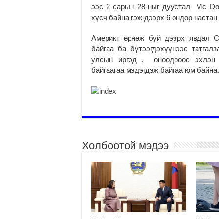
ээс 2 сарын 28-ныг дуустал Mc Do
хүсч байна гэж дээрх 6 өндөр настан
Америкт өрнөж буй дээрх явдал С
байгаа ба бүтээгдэхүүнээс татгалз
улсын иргэд , өнөөдрөөс эхлэн 
байгаагаа мэдэгдэж байгаа юм байна.
Холбоотой мэдээ