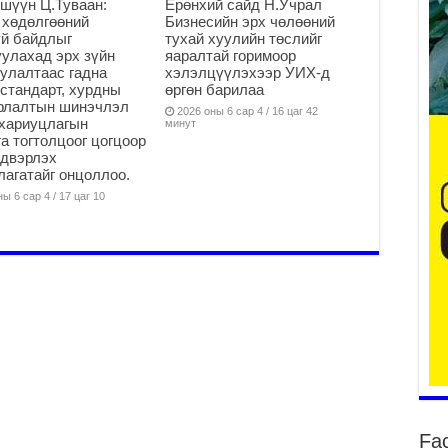
шүүн Ц.Туваан:
Ерөнхий сайд Н.Учрал
 хөдөлгөөний
Бизнесийн эрх чөлөөний
й байдлыг
тухай хуулийн төслийг
2
улахад эрх зүйн
яаралтай горимоор
улалтаас гадна
хэлэлцүүлэхээр УИХ-д
Ту
стандарт, хурдны
өргөн барилаа
хо
арлалтын шинэчлэл
2026 оны 6 сар 4 / 16 цаг 42
хариуцлагын
минут
2
а тогтолцоог цогцоор
Ер
йдвэрлэх
су
агатайг онцоллоо.
ав
ы 6 сар 4 / 17 цаг 10
2
БҮ
ЭД
ӨР
2
26
су
су
2
CO
Fa
тээ