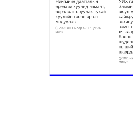
Нийгмийн даатгалын
УИХ ги
ерөнхий хуульд нэмэлт,
Замын
өөрчлөлт оруулах тухай
аюулгү
хуулийн төсөл өргөн
сайжру
мэдүүлэв
зохицу
замын 
2026 оны 6 сар 4 / 17 цаг 36
хязга
минут
болон 
шударг
нь ши
шаардл
2026 он
минут