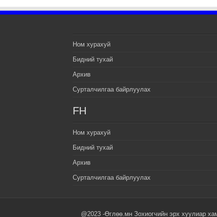
Ном хурахуй
Бидний тухай
Архив
Сурталчилгаа байрлуулах
FH
Ном хурахуй
Бидний тухай
Архив
Сурталчилгаа байрлуулах
@2023 -Өглөө.мн Зохиогчийн эрх хуулиар ха