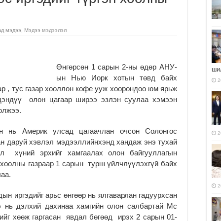
ад мэдээ
,
Мэдээ мэдээлэл
Өнгөрсөн 1 сарын 2-ны өдөр АНУ-
ши
ын Нью Иорк хотын төвд байх
2
ар , тус газар хооллон кофе ууж хоорондоо юм ярьж
 дэндүү олон цагаар ширээ эзлэн суулаа хэмээн
олжээ.
н нь Америк улсад цагаачлан очсон Солонгос
2
ан даруй хэвлэл мэдээллийнхэнд хандаж энэ тухай
ол хүний эрхийг хамгаалах олон байгууллагын
 хоолны газраар 1 сарын турш үйлчлүүлэхгүй байх
аа.
2
ын иргэдийг арьс өнгөөр нь ялгаварлан гадуурхсан
э нь дэлхий дахинаа хамгийн олон салбартай Mc
нийг хөөж гаргасан явдал бөгөөд ирэх 2 сарын 01-