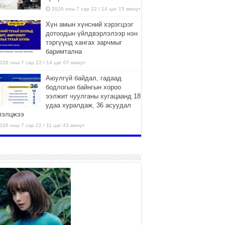
2026 оны 7 сар 22 / 14 цаг 15 минут
Хүн амын хүнсний хэрэгцээг
дотоодын үйлдвэрлэлээр нэн
тэргүүнд хангах зарчмыг
баримтална
026 оны 7 сар 22 / 14 цаг 07 минут
Аюулгүй байдал, гадаад
бодлогын байнгын хороо
ээлжит чуулганы хугацаанд 18
удаа хуралдаж, 36 асуудал
лэлцжээ
026 оны 7 сар 22 / 11 цаг 43 минут
“4 улирлын турш үйл
ажиллагаа явуулах
боломжтой-Хүүхэд хөгжүүлэх
төв” байгуулах төсөлд төр,
вийн хэвшлийн түншлэлийн хүрээнд хамтран
иллахыг урьж байна
026 оны 7 сар 22 / 9 цаг 28 минут
Б.Пүрэвдагва: “Урт цагаан”-ыг
залуучууд чөлөөт цагаа