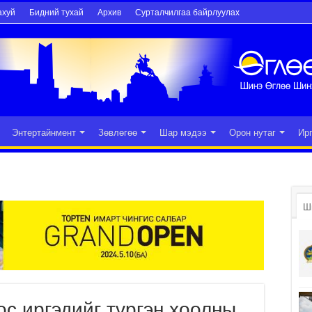
ахуй
Бидний тухай
Архив
Сурталчилгаа байрлуулах
Энтертайнмент
Зөвлөгөө
Шар мэдээ
Орон нутаг
Ир
Ш
с иргэдийг түргэн хоолны