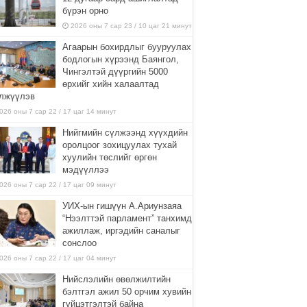
бүрэн орно
2026 оны 7 сар 23 / 10 цаг 21 минут
Агаарын бохирдлыг бууруулах
бодлогын хүрээнд Баянгол,
Чингэлтэй дүүргийн 5000
өрхийг хийн халаалтад
лжүүлэв
026 оны 7 сар 22 / 17 цаг 14 минут
Нийгмийн сүлжээнд хүүхдийн
оролцоог зохицуулах тухай
хуулийн төслийг өргөн
мэдүүллээ
026 оны 7 сар 22 / 17 цаг 09 минут
УИХ-ын гишүүн А.Ариунзаяа
“Нээлттэй парламент” танхимд
ажиллаж, иргэдийн саналыг
сонслоо
026 оны 7 сар 22 / 17 цаг 04 минут
Нийслэлийн өвөлжилтийн
бэлтгэл ажил 50 орчим хувийн
гүйцэтгэлтэй байна