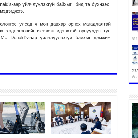
nald’s-аар үйлчлүүлэхгүй байхыг бид та бүхнээс
 мэдэгджээ.
олонгос улсад ч мөн давхар өрнөх магадлалтай
ах хөдөлгөөнийг ихээхэн идэвхтэй өрнүүлдэг тус
Mc Donald’s-аар үйлчлүүлэхгүй байхыг дэмжиж
2
хэ
2
ху
аж
2