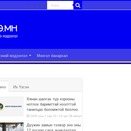
гэний мэдээлэл
Монгол бахархал
инэ
Их Үзсэн
Хянан шалгах түр хорооны
нотлох баримттай нээлттэй
танилцах боломжтой боллоо.
2026 оны 7 сар 23 / 15 цаг 58 минут
Дүүжин замын тээвэр энэ оны
12 дугаар сард ашиглалтад