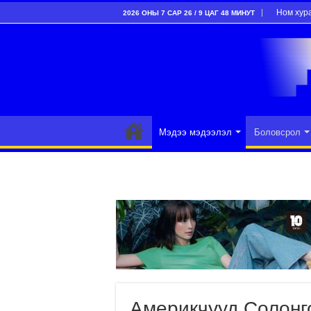
Ном хур
2026 ОНЫ 7 САР 26 / 9 ЦАГ 48 МИНУТ
Мэдээ мэдээлэл
Боловсрол
Америкчууд Солонго