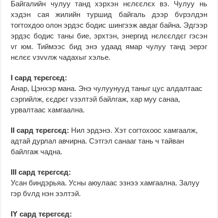
Байгалийн чулуу танд хэрхэн нєлєєлєх вэ. Чулуу нь
хэдэн сая жилийн туршид байгаль дээр бvрэлдэн
тогтохдоо олон эрдэс бодис шингээж авдаг байна. Эдгээр
эрдэс бодис таны бие, эрхтэн, энергид нєлєєлдєг гэсэн
vг юм. Тиймээс бид энэ удаад ямар чулуу танд эерэг
нєлєє vзvvлж чадахыг хэлье.
I сард тєрєгсєд:
Анар, Цэнхэр мана. Энэ чулуунууд таныг цус алдалтаас
сэргийлж, єєдрєг vзэлтэй байлгаж, хар муу санаа,
урвалтаас хамгаална.
II сард тєрєгсєд:
Нил эрдэнэ. Хэт согтохоос хамгаалж,
адтай дурлал авчирна. Сэтгэл санааг тань ч тайван
байлгаж чадна.
III сард тєрєгсєд:
Усан биндэрьяа. Усны аюулаас эзнээ хамгаална. Залуу
гэр бvлд нэн ээлтэй.
IY сард тєрєгсєд: