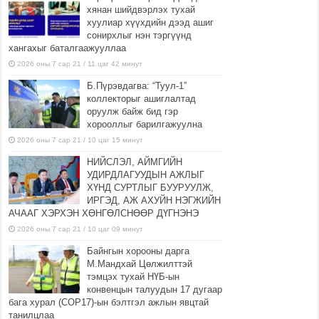
хянан шийдвэрлэх тухай
хуулиар хүүхдийн дээд ашиг
сонирхлыг нэн тэргүүнд
хангахыг баталгаажууллаа
2026 оны 7 сар 21 / 11 цаг 42 минут
Б.Пүрэвдагва: “Туул-1”
коллекторыг ашиглалтад
оруулж байж бид гэр
хорооллыг барилгажуулна
2026 оны 7 сар 21 / 10 цаг 15 минут
НИЙСЛЭЛ, АЙМГИЙН
УДИРДЛАГУУДЫН АЖЛЫГ
ХҮНД СУРТЛЫГ БУУРУУЛЖ,
ИРГЭД, АЖ АХУЙН НЭГЖИЙН
АЧААГ ХЭРХЭН ХӨНГӨЛСНӨӨР ДҮГНЭНЭ
2026 оны 7 сар 21 / 10 цаг 09 минут
Байнгын хорооны дарга
М.Мандхай Цөлжилттэй
тэмцэх тухай НҮБ-ын
конвенцын талуудын 17 дугаар
бага хурал (СОР17)-ын бэлтгэл ажлын явцтай
танилцлаа