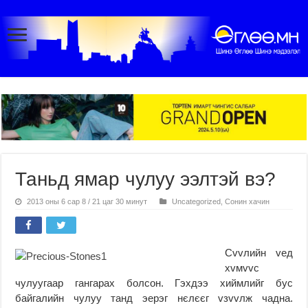
Таньд ямар чулуу ээлтэй вэ?
2013 оны 6 сар 8 / 21 цаг 30 минут
Uncategorized
,
Сонин хачин
Сvvлийн vед
хvмvvс
чулуугаар гангарах болсон. Гэхдээ хиймлийг бус
байгалийн чулуу танд эерэг нєлєєг vзvvлж чадна.