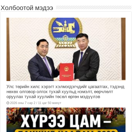
Холбоотой мэдээ
Улс төрийн хилс хэрэгт хэлмэгдэгчдийг цагаатгах, тэдэнд
нөхөх олговор олгох тухай хуульд нэмэлт, өөрчлөлт
оруулах тухай хуулийн төсөл өргөн мэдүүлэв
2026 оны 7 сар 2 / 11 цаг 50 минут