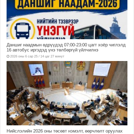
Даншиг наадмын өдрүүдэд 07:00-23:00 цагт хоёр чиглэлд
16 автобус иргэдэд үнэ төлбөргүй үйлчилнэ
2026 оны 6 сар 25 / 14 цаг 27 минут
Нийслэлийн 2026 оны төсөвт нэмэлт, өөрчлөлт оруулах