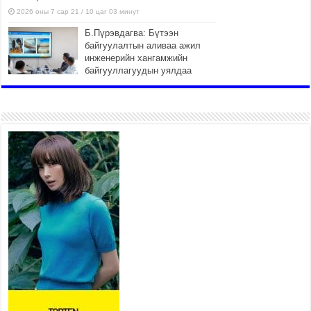
2026 оны 7 сар 21 / 10 цаг 03 минут
Б.Пүрэвдагва: Бүтээн
байгуулалтын аливаа ажил
инженерийн хангамжийн
байгууллагуудын уялдаа
холбоогүйгээс саатах ёсгүй
2026 оны 7 сар 20 / 17 цаг 21 минут
“Сэлбэ 20 минутын хот”
төслийн анхны 12 давхар
барилгын үндсэн карказ,
цутгалтын ажил дууслаа
2026 оны 7 сар 20 / 17 цаг 17 минут
Мопед, скүүтер, тэдгээртэй адилтгах үзүүлэлт
бүхий тээврийн хэрэгсэлтэй холбоотой
нийслэлийн засаг дарга захирамж гаргалаа
2026 оны 7 сар 20 / 17 цаг 11 минут
Төв цэвэрлэх байгууламжид хоногт дунджаар 3
тонн хатуу хог хаягдал ирж байна
2026 оны 7 сар 20 / 12 цаг 06 минут
“Эхийн алдар” одонгийн шаардлагыг