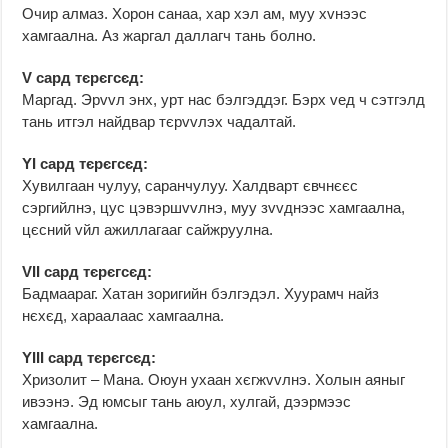
Очир алмаз. Хорон санаа, хар хэл ам, муу хvнээс
хамгаална. Аз жаргал даллагч тань болно.
V сард тєрєгсєд:
Маргад. Эрvvл энх, урт нас бэлгэддэг. Бэрх vед ч сэтгэлд
тань итгэл найдвар тєрvvлэх чадалтай.
YI сард тєрєгсєд:
Хувилгаан чулуу, саранчулуу. Халдварт євчнєєс
сэргийлнэ, цус цэвэршvvлнэ, муу зvvднээс хамгаална,
цєсний vйл ажиллагааг сайжруулна.
VII сард тєрєгсєд:
Бадмаараг. Хатан зоригийн бэлгэдэл. Хуурамч найз
нєхєд, хараалаас хамгаална.
YIII сард тєрєгсєд:
Хризолит – Мана. Оюун ухаан хєгжvvлнэ. Холын аяныг
ивээнэ. Эд юмсыг тань аюул, хулгай, дээрмээс
хамгаална.