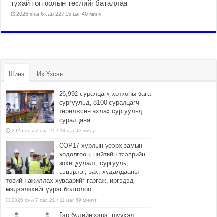
тухай тогтоолын төслийг баталлаа
2026 оны 6 сар 22 / 15 цаг 40 минут
Шинэ
Их Үзсэн
26,992 суралцагч хотхоны бага
сургуульд, 8100 суралцагч
төрөлжсөн ахлах сургуульд
суралцана
2026 оны 7 сар 21 / 13 цаг 43 минут
COP17 хурлын үеэрх замын
хөдөлгөөн, нийтийн тээврийн
зохицуулалт, сургууль,
цэцэрлэг, зах, худалдааны
төвийн ажиллах хуваарийг гаргаж, иргэдэд
мэдээлэхийг үүрэг болголоо
2026 оны 7 сар 21 / 11 цаг 59 минут
Гэр бүлийн хэрэг шүүхэд