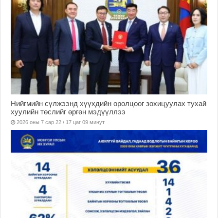
Нийгмийн сүлжээнд хүүхдийн оролцоог зохицуулах тухай
хуулийн төслийг өргөн мэдүүллээ
2026 оны 7 сар 22 / 17 цаг 09 минут