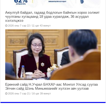
Аюулгүй байдал, гадаад бодлогын байнгын хороо ээлжит
чуулганы хугацаанд 18 удаа хуралдаж, 36 асуудал
хэлэлцжээ
2026 оны 7 сар 22 / 11 цаг 43 минут
Ерөнхий сайд Н.Учрал БНХАУ-аас Монгол Улсад суугаа
Элчин сайд Шэнь Миньжюанийг хүлээн авч уулзав
2026 оны 7 сар 21 / 16 цаг 39 минут