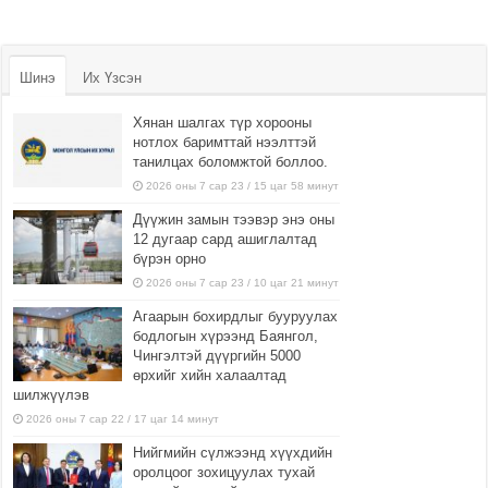
Шинэ
Их Үзсэн
Хянан шалгах түр хорооны
нотлох баримттай нээлттэй
танилцах боломжтой боллоо.
2026 оны 7 сар 23 / 15 цаг 58 минут
Дүүжин замын тээвэр энэ оны
12 дугаар сард ашиглалтад
бүрэн орно
2026 оны 7 сар 23 / 10 цаг 21 минут
Агаарын бохирдлыг бууруулах
бодлогын хүрээнд Баянгол,
Чингэлтэй дүүргийн 5000
өрхийг хийн халаалтад
шилжүүлэв
2026 оны 7 сар 22 / 17 цаг 14 минут
Нийгмийн сүлжээнд хүүхдийн
оролцоог зохицуулах тухай