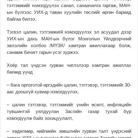
тэтгэмжийг нэмэгдүүлэх санал, санаачилга гаргаж, МАН-
ын бүлгээс УИХ-д таван хуулийн төслийг өргөн бариад
байгаа билээ.
Тэгвэл цалин, тэтгэмжигй нэмэгдүүлэх эл асуудал дээр
УИХ-ын дахь МАН-ын бүлэг Монголын Үйлдвэрчний
эвлэлийн холбоо /МҮЭХ/ хамтран ажиллахаар болж,
санамж бичигт гарын үсэг зуржээ.
Хоёр тал үндсэн гурван чиглэлээр хамтран ажиллах
бөгөөд үүнд
– бага орлоготой иргэдийн цалин, тэтгэвэр, тэтгэмжийг 30-
аас доошгүй хувиар нэмэгдүүлэх,
– цалин тэтгэвэр, тэтгэмжийг үнийн өсөлт, инфляцийн
түвшинтэй уялдуулан Засгийн газар тухай бүр
нэмэгдүүлж байх зохицуулалт,
– хөдөлмөр, нийгмийн зөвшлийн гурван талт үндэсний
хороог УИХ-ын түвшинд байгуулах замаар Засгийн газарт