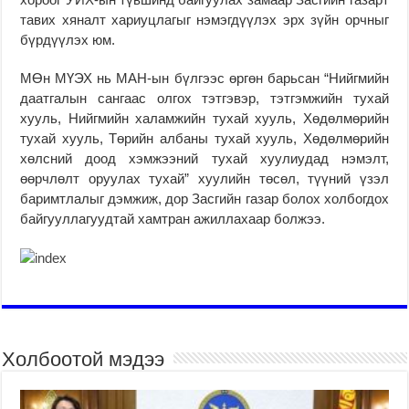
тавих хяналт хариуцлагыг нэмэгдүүлэх эрх зүйн орчныг
бүрдүүлэх юм.
МӨн МҮЭХ нь МАН-ын бүлгээс өргөн барьсан “Нийгмийн
даатгалын сангаас олгох тэтгэвэр, тэтгэмжийн тухай
хууль, Нийгмийн халамжийн тухай хууль, Хөдөлмөрийн
тухай хууль, Төрийн албаны тухай хууль, Хөдөлмөрийн
хөлсний доод хэмжээний тухай хуулиудад нэмэлт,
өөрчлөлт оруулах тухай” хуулийн төсөл, түүний үзэл
баримтлалыг дэмжиж, дор Засгийн газар болох холбогдох
байгууллагуудтай хамтран ажиллахаар болжээ.
Холбоотой мэдээ