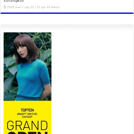
хэлэлцжээ
2026 оны 7 сар 22 / 11 цаг 43 минут
“4 улирлын турш үйл
ажиллагаа явуулах
боломжтой-Хүүхэд хөгжүүлэх
төв” байгуулах төсөлд төр,
хувийн хэвшлийн түншлэлийн хүрээнд хамтран
ажиллахыг урьж байна
2026 оны 7 сар 22 / 9 цаг 28 минут
Б.Пүрэвдагва: “Урт цагаан”-ыг
залуучууд чөлөөт цагаа
өнгөрүүлдэг, жуулчид зорьж
ирдэг цэг болгоно
2026 оны 7 сар 21 / 16 цаг 47 минут
Тусгай замын автобус /BRT/ төслийн удирдах
хорооны ээлжит хуралдаан боллоо
2026 оны 7 сар 21 / 16 цаг 43 минут
Ерөнхий сайд Н.Учрал БНХАУ-аас Монгол Улсад
суугаа Элчин сайд Шэнь Миньжюанийг хүлээн
авч уулзав
2026 оны 7 сар 21 / 16 цаг 39 минут