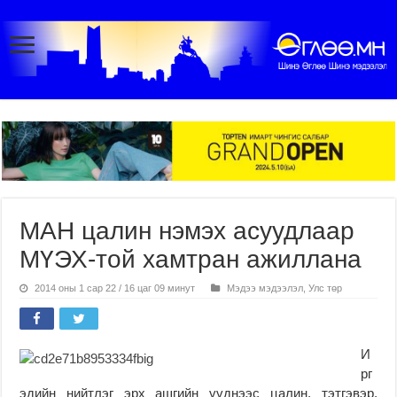
МАН цалин нэмэх асуудлаар
МҮЭХ-той хамтран ажиллана
2014 оны 1 сар 22 / 16 цаг 09 минут
Мэдээ мэдээлэл
,
Улс төр
И
рг
эдийн нийтлэг эрх ашгийн үүднээс цалин, тэтгэвэр,