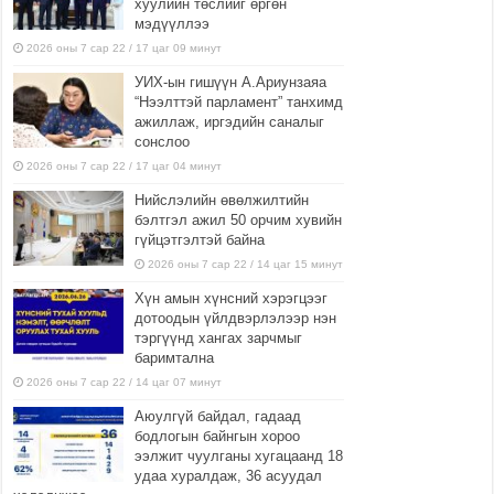
хуулийн төслийг өргөн
мэдүүллээ
2026 оны 7 сар 22 / 17 цаг 09 минут
УИХ-ын гишүүн А.Ариунзаяа
“Нээлттэй парламент” танхимд
ажиллаж, иргэдийн саналыг
сонслоо
2026 оны 7 сар 22 / 17 цаг 04 минут
Нийслэлийн өвөлжилтийн
бэлтгэл ажил 50 орчим хувийн
гүйцэтгэлтэй байна
2026 оны 7 сар 22 / 14 цаг 15 минут
Хүн амын хүнсний хэрэгцээг
дотоодын үйлдвэрлэлээр нэн
тэргүүнд хангах зарчмыг
баримтална
2026 оны 7 сар 22 / 14 цаг 07 минут
Аюулгүй байдал, гадаад
бодлогын байнгын хороо
ээлжит чуулганы хугацаанд 18
удаа хуралдаж, 36 асуудал