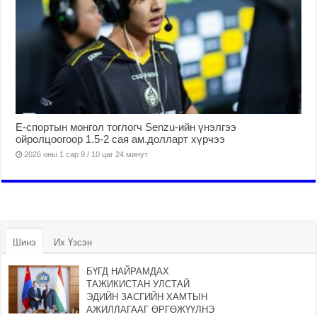
Е-спортын монгол тоглогч Senzu-ийн үнэлгээ
ойролцоогоор 1.5-2 сая ам.долларт хүрчээ
2026 оны 1 сар 9 / 10 цаг 24 минут
Шинэ
Их Үзсэн
БҮГД НАЙРАМДАХ
ТАЖИКИСТАН УЛСТАЙ
ЭДИЙН ЗАСГИЙН ХАМТЫН
АЖИЛЛАГААГ ӨРГӨЖҮҮЛНЭ