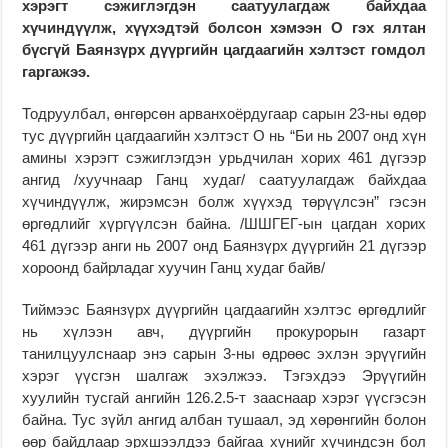
хэрэгт сэжиглэгдэн саатуулагдаж байхдаа
хүчиндүүлж, хүүхэдтэй болсон хэмээн О гэх ялтан
бүсгүй Баянзүрх дүүргийн цагдаагийн хэлтэст гомдол
гаргажээ.
Тодруулбал, өнгөрсөн арванхоёрдугаар сарын 23-ны өдөр
тус дүүргийн цагдаагийн хэлтэст О нь “Би нь 2007 онд хүн
амины хэрэгт сэжиглэгдэн урьдчилан хорих 461 дүгээр
ангид /хуучнаар Ганц худаг/ саатуулагдаж байхдаа
хүчиндүүлж, жирэмсэн болж хүүхэд төрүүлсэн” гэсэн
өргөдлийг хүргүүлсэн байна. /ШШГЕГ-ын цагдан хорих
461 дүгээр анги нь 2007 онд Баянзүрх дүүргийн 21 дүгээр
хороонд байрладаг хуучин Ганц худаг байв/
Тиймээс Баянзүрх дүүргийн цагдаагийн хэлтэс өргөдлийг
нь хүлээн авч, дүүргийн прокурорын газарт
танилцуулснаар энэ сарын 3-ны өдрөөс эхлэн эрүүгийн
хэрэг үүсгэн шалгаж эхэлжээ. Тэгэхдээ Эрүүгийн
хуулийн тусгай ангийн 126.2.5-т зааснаар хэрэг үүсгэсэн
байна. Тус зүйл ангид албан тушаал, эд хөрөнгийн болон
өөр байдлаар эрхшээлдээ байгаа хүнийг хүчиндсэн бол