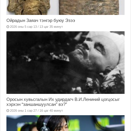
Ойрадын Заяач тэнгэр буюу Эзээ
2026 оны 5 сар 13 / 13 цаг 35 минут
Оросын хувьсгалын Их удирдагч В.И.Лениний цогцосыг
хэрхэн “заншаншуулсан” вэ?”
2026 оны 1 сар 27 / 16 цаг 40 минут