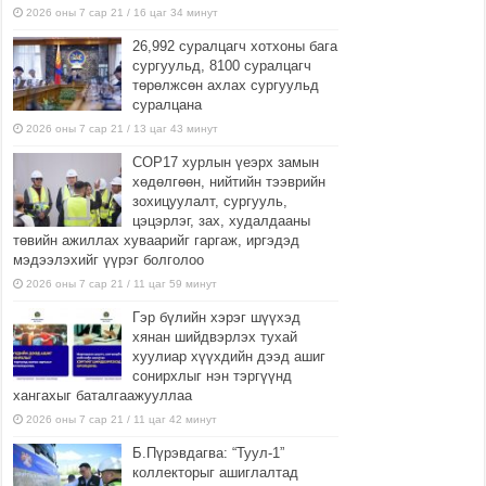
2026 оны 7 сар 21 / 16 цаг 34 минут
26,992 суралцагч хотхоны бага
сургуульд, 8100 суралцагч
төрөлжсөн ахлах сургуульд
суралцана
2026 оны 7 сар 21 / 13 цаг 43 минут
COP17 хурлын үеэрх замын
хөдөлгөөн, нийтийн тээврийн
зохицуулалт, сургууль,
цэцэрлэг, зах, худалдааны
төвийн ажиллах хуваарийг гаргаж, иргэдэд
мэдээлэхийг үүрэг болголоо
2026 оны 7 сар 21 / 11 цаг 59 минут
Гэр бүлийн хэрэг шүүхэд
хянан шийдвэрлэх тухай
хуулиар хүүхдийн дээд ашиг
сонирхлыг нэн тэргүүнд
хангахыг баталгаажууллаа
2026 оны 7 сар 21 / 11 цаг 42 минут
Б.Пүрэвдагва: “Туул-1”
коллекторыг ашиглалтад