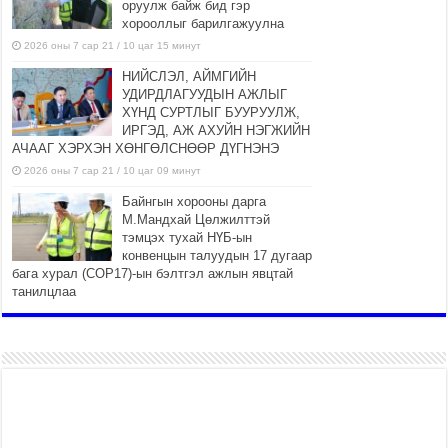
оруулж байж бид гэр
хорооллыг барилгажуулна
2026 оны 7 сар 21 / 10 цаг 15 минут
НИЙСЛЭЛ, АЙМГИЙН
УДИРДЛАГУУДЫН АЖЛЫГ
ХҮНД СУРТЛЫГ БУУРУУЛЖ,
ИРГЭД, АЖ АХУЙН НЭГЖИЙН
АЧААГ ХЭРХЭН ХӨНГӨЛСНӨӨР ДҮГНЭНЭ
2026 оны 7 сар 21 / 10 цаг 09 минут
Байнгын хорооны дарга
М.Мандхай Цөлжилттэй
тэмцэх тухай НҮБ-ын
конвенцын талуудын 17 дугаар
бага хурал (СОР17)-ын бэлтгэл ажлын явцтай
танилцлаа
2026 оны 7 сар 21 / 10 цаг 03 минут
Б.Пүрэвдагва: Бүтээн
байгуулалтын аливаа ажил
инженерийн хангамжийн
байгууллагуудын уялдаа
холбоогүйгээс саатах ёсгүй
2026 оны 7 сар 20 / 17 цаг 21 минут