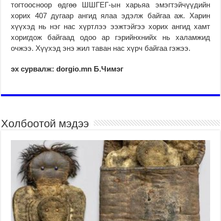
тогтоосноор өдгөө ШШГЕГ-ын харьяа эмэгтэйчүүдийн
хорих 407 дугаар ангид ялаа эдэлж байгаа аж. Харин
хүүхэд нь нэг нас хүртлээ ээжтэйгээ хорих ангид хамт
хоригдож байгаад одоо ар гэрийнхнийх нь халамжид
очжээ. Хүүхэд энэ жил таван нас хүрч байгаа гэжээ.
эх сурвалж: dorgio.mn Б.Чимэг
Холбоотой мэдээ