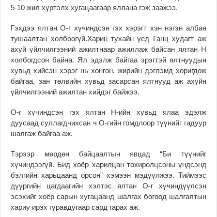
5-10 жил хүртэлх хугацаагаар яллана гэж заажээ.
Гэхдээ ялтан О-г хүчиндсэн гэх хэрэгт хэн нэгэн албан
тушаалтан холбоогүй.Харин тухайн үед Ганц худагт аж
ахуй үйлчилгээний ажилтнаар ажиллаж байсан ялтан Н
холбогдсон байна. Ял эдэлж байгаа эрэгтэй ялтнуудын
хувьд хийсэн хэрэг нь хөнгөн, жирийн дэглэмд хоригдож
байгаа, зан төлвийн хувьд засарсан ялтнууд аж ахуйн
үйлчилгээний ажилтан хийдэг байжээ.
О-г хүчиндсэн гэх ялтан Н-ийн хувьд ялаа эдэлж
дуусаад суллагдчихсан ч О-гийн гомдлоор түүнийг гадуур
шалгаж байгаа аж.
Тэрээр мөрдөн байцаалтын явцад “Би түүнийг
хүчиндээгүй. Бид хоёр харилцан тохиролцсоны үндсэнд
бэлгийн харьцаанд орсон” хэмээн мэдүүлжээ. Тиймээс
дүүргийн цагдаагийн хэлтэс ялтан О-г хүчиндүүлсэн
эсэхийг хоёр сарын хугацаанд шалгах бөгөөд шалгалтын
хариу ирэх гуравдугаар сард гарах аж.