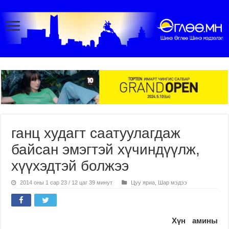
ганц худагт саатуулагдаж
байсан эмэгтэй хүчиндүүлж,
хүүхэдтэй болжээ
2014 оны 1 сар 23 / 12 цаг 39 минут
Цуу яриа
,
Шар мэдээ
​ Хүн амины