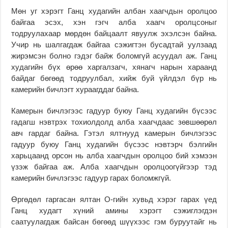
Мөн уг хэрэгт Ганц худагийн албан хаагчдын оролцоо
байгаа эсэх, хэн гэгч алба хаагч оролцсоныг
тодруулахаар мөрдөн байцаалт явуулж эхэлсэн байна.
Учир нь шалгагдаж байгаа сэжигтэн бусадтай уулзаад
жирэмсэн болно гэдэг байж боломгүй асуудал аж. Ганц
худагийн бүх өрөө харгалзагч, хянагч нарын хараанд
байдаг бөгөөд тодруулбал, хийж буй үйлдэл бүр нь
камерийн бичлэгт хураагддаг байна.
Камерын бичлэгээс гадуур буюу Ганц худагийн бүсээс
гадагш нэвтрэх тохиолдолд алба хаагчдаас зөвшөөрөл
авч гардаг байна. Гэтэл ялтнууд камерын бичлэгээс
гадуур буюу Ганц худагийн бүсээс нэвтэрч бэлгийн
харьцаанд орсон нь алба хаагчдын оролцоо бий хэмээн
үзэж байгаа аж. Алба хаагчдын оролцоогүйгээр тэд
камерийн бичлэгээс гадуур гарах боломжгүй.
Өргөдөл гаргасан ялтан О-гийн хувьд хэрэг гарах үед
Ганц худагт хүний амины хэрэгт сэжиглэгдэн
саатуулагдаж байсан бөгөөд шүүхээс гэм буруутайг нь