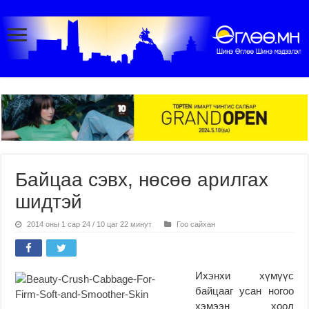
Байцаа сэвх, нөсөө арилгах
шидтэй
2014 оны 1 сар 24 / 10 цаг 22 минут
Гоо сайхан
Ихэнхи хүмүүс
байцааг усан ногоо
хэмээн хоол