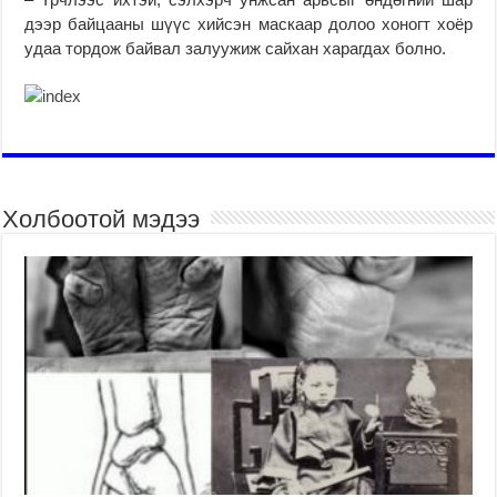
дээр байцааны шүүс хийсэн маскаар долоо хоногт хоёр
удаа тордож байвал залуужиж сайхан харагдах болно.
Холбоотой мэдээ