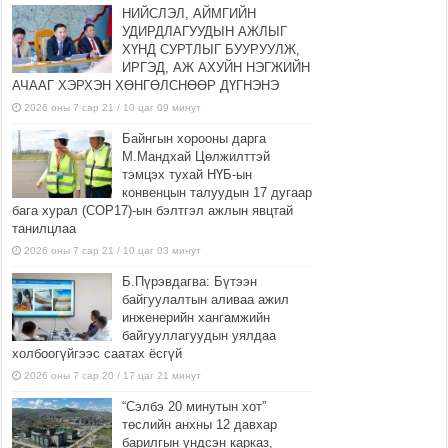
НИЙСЛЭЛ, АЙМГИЙН
УДИРДЛАГУУДЫН АЖЛЫГ
ХҮНД СУРТЛЫГ БУУРУУЛЖ,
ИРГЭД, АЖ АХУЙН НЭГЖИЙН
АЧААГ ХЭРХЭН ХӨНГӨЛСНӨӨР ДҮГНЭНЭ
2026 оны 7 сар 21 / 10 цаг 09 минут
Байнгын хорооны дарга
М.Мандхай Цөлжилттэй
тэмцэх тухай НҮБ-ын
конвенцын талуудын 17 дугаар
бага хурал (СОР17)-ын бэлтгэл ажлын явцтай
танилцлаа
2026 оны 7 сар 21 / 10 цаг 03 минут
Б.Пүрэвдагва: Бүтээн
байгуулалтын аливаа ажил
инженерийн хангамжийн
байгууллагуудын уялдаа
холбоогүйгээс саатах ёсгүй
2026 оны 7 сар 20 / 17 цаг 21 минут
“Сэлбэ 20 минутын хот”
төслийн анхны 12 давхар
барилгын үндсэн карказ,