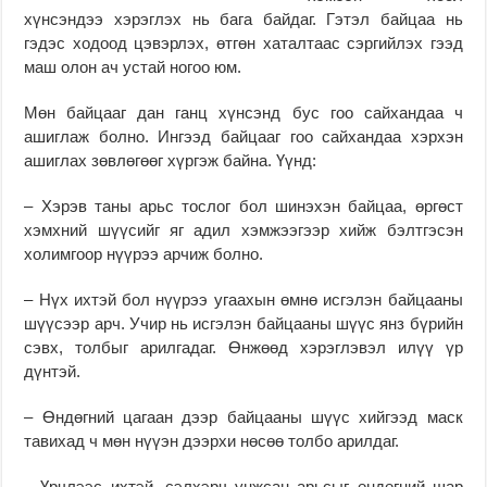
хүнсэндээ хэрэглэх нь бага байдаг. Гэтэл байцаа нь
гэдэс ходоод цэвэрлэх, өтгөн хаталтаас сэргийлэх гээд
маш олон ач устай ногоо юм.
Мөн байцааг дан ганц хүнсэнд бус гоо сайхандаа ч
ашиглаж болно. Ингээд байцааг гоо сайхандаа хэрхэн
ашиглах зөвлөгөөг хүргэж байна. Үүнд:
– Хэрэв таны арьс тослог бол шинэхэн байцаа, өргөст
хэмхний шүүсийг яг адил хэмжээгээр хийж бэлтгэсэн
холимгоор нүүрээ арчиж болно.
– Нүх ихтэй бол нүүрээ угаахын өмнө исгэлэн байцааны
шүүсээр арч. Учир нь исгэлэн байцааны шүүс янз бүрийн
сэвх, толбыг арилгадаг. Өнжөөд хэрэглэвэл илүү үр
дүнтэй.
– Өндөгний цагаан дээр байцааны шүүс хийгээд маск
тавихад ч мөн нүүэн дээрхи нөсөө толбо арилдаг.
– Үрчлээс ихтэй, сэлхэрч унжсан арьсыг өндөгний шар