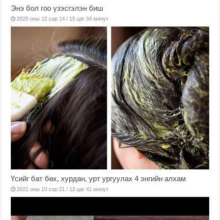
Энэ бол гоо үзэсгэлэн биш
2025 оны 12 сар 14 / 15 цаг 34 минут
Үсийг бат бөх, хурдан, урт ургуулах 4 энгийн алхам
2021 оны 10 сар 21 / 12 цаг 41 минут