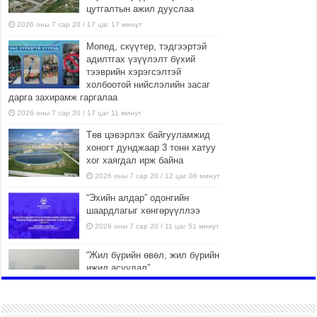
цутгалтын ажил дууслаа
2026 оны 7 сар 20 / 17 цаг 17 минут
Мопед, скүүтер, тэдгээртэй
адилтгах үзүүлэлт бүхий
тээврийн хэрэгсэлтэй
холбоотой нийслэлийн засаг
дарга захирамж гаргалаа
2026 оны 7 сар 20 / 17 цаг 11 минут
Төв цэвэрлэх байгууламжид
хоногт дунджаар 3 тонн хатуу
хог хаягдал ирж байна
2026 оны 7 сар 20 / 12 цаг 06 минут
“Эхийн алдар” одонгийн
шаардлагыг хөнгөрүүллээ
2026 оны 7 сар 20 / 11 цаг 51 минут
“Жил бүрийн өвөл, жил бүрийн
ижил асуудал”
2026 оны 7 сар 20 / 11 цаг 16 минут
Б.Пүрэвдагва: Нийслэлд хийх