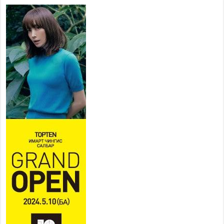
бүх замыг ус зайлуулах
хоолойтой, явган хүний болон
дугуйн замтай байлгах
стандарт мөрдөнө
2026 оны 7 сар 20 / 9 цаг 24 минут
Б.Пүрэвдагва: Хотын төвөөс
Бэлх, Сэлх чиглэлд явахад
дугуйн замаар зорчих бүрэн
боломжтой боллоо
2026 оны 7 сар 20 / 9 цаг 20 минут
Хан-Уул дүүрэг, Чингисийн өргөн чөлөөний ус
зайлуулах шугам хоолойн ажил 80 хувьтай
үргэлжилж байна
2026 оны 7 сар 20 / 9 цаг 14 минут
Усархаг аадар бороо орж байгаа тул аюулгүй
байдлаа хангаж, үер усны аюулаас
сэрэмжлэхийг нийслэлийн Онцгой байдлын
газраас анхааруулж байна
2026 оны 7 сар 20 / 9 цаг 09 минут
311 алба хаагч, 119 техник хэрэгсэлтэй ажиллаж
үер усны аюул, болзошгүй эрсдэлээс сэргийлж