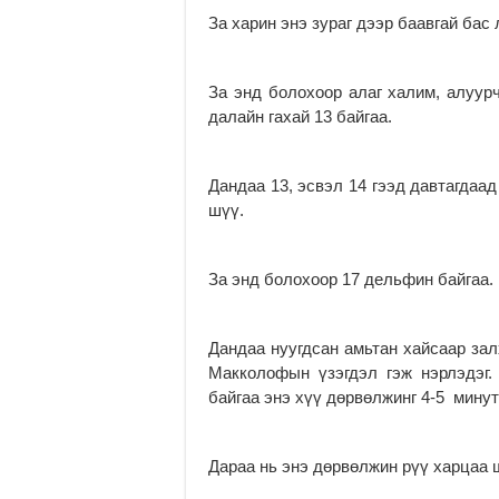
За харин энэ зураг дээр баавгай бас 
За энд болохоор алаг халим, алуурч
далайн гахай 13 байгаа.
Дандаа 13, эсвэл 14 гээд давтагдаад
шүү.
За энд болохоор 17 дельфин байгаа.
Дандаа нуугдсан амьтан хайсаар зал
Макколофын үзэгдэл гэж нэрлэдэг.
байгаа энэ хүү дөрвөлжинг 4-5 мину
Дараа нь энэ дөрвөлжин рүү харцаа