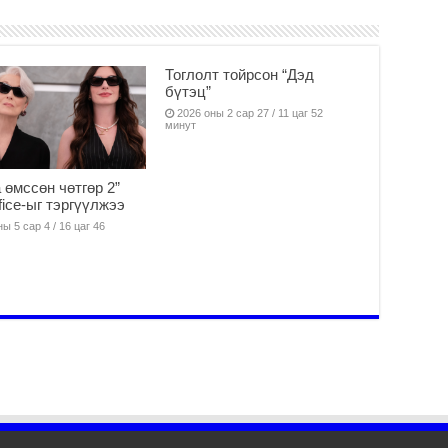
Б.
аж
уя
2
Тоглолт тойрсон “Дэд
бүтэц”
“С
да
2026 оны 2 сар 27 / 11 цаг 52
минут
ду
2
Мо
 өмссөн чөтгөр 2”
бү
fice-ыг тэргүүлжээ
ни
ы 5 сар 4 / 16 цаг 46
2
Тө
то
2
“Э
хө
2
“Ж
2