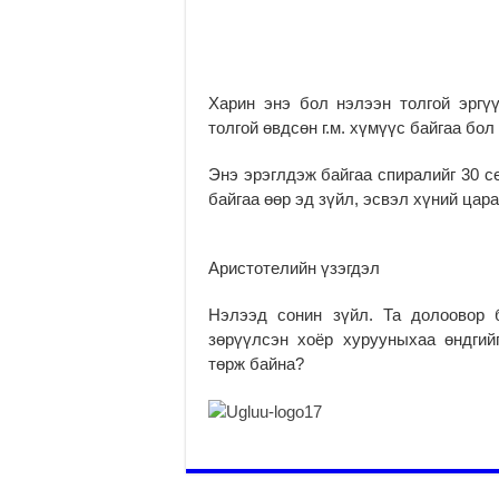
Харин энэ бол нэлээн толгой эргү
толгой өвдсөн г.м. хүмүүс байгаа бол
Энэ эрэглдэж байгаа спиралийг 30 с
байгаа өөр эд зүйл, эсвэл хүний цара
Аристотелийн үзэгдэл
Нэлээд сонин зүйл. Та долоовор 
зөрүүлсэн хоёр хурууныхаа өндги
төрж байна?