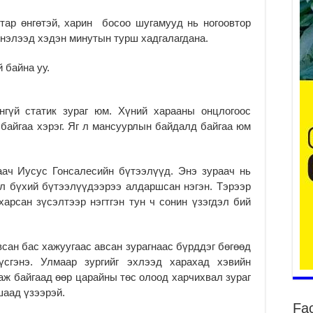
тар өнгөтэй, харин босоо шугамууд нь ногоовтор
 нэлээд хэдэн минутын турш хадгалагдана.
2
Ту
 байна уу.
хо
2
Ер
нгүй статик зураг юм. Хүний харааны онцлогоос
су
байгаа хэрэг. Яг л мансуурлын байдалд байгаа юм
ав
2
БҮ
аач Иусус Гонсалесийн бүтээлүүд. Энэ зураач нь
ЭД
эл бүхий бүтээлүүдээрээ алдаршсан нэгэн. Тэрээр
ӨР
харсан зүсэлтээр нэгтгэн тун ч сонин үзэгдэл бий
2
26
су
всан бас хажуугаас авсан зурагнаас бүрддэг бөгөөд
су
үсгэнэ. Улмаар зургийг эхлээд харахад хэвийн
2
аж байгаад өөр царайны төс олоод харчихвал зураг
шаад үзээрэй.
CO
Fa
тээ