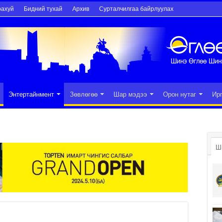
рахуй
Бидний тухай
Архив
Сурталчилгаа байрлуулах
Энтертайнмент
Зөвлөгөө
Шар мэдээ
Орон нутаг
Ир
Ш