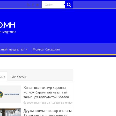
гэний мэдээлэл
Монгол бахархал
инэ
Их Үзсэн
Хянан шалгах түр хорооны
нотлох баримттай нээлттэй
танилцах боломжтой боллоо.
2026 оны 7 сар 23 / 15 цаг 58 минут
Дүүжин замын тээвэр энэ оны
12 дугаар сард ашиглалтад