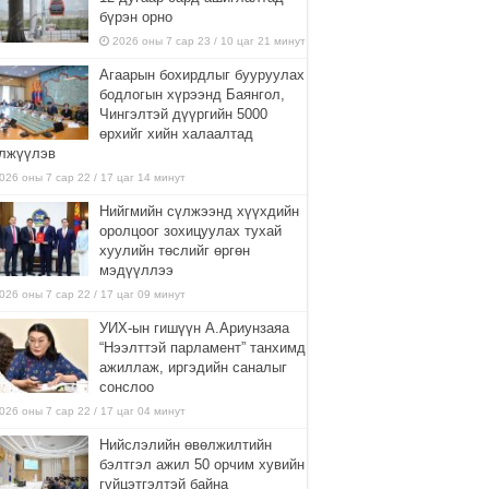
бүрэн орно
2026 оны 7 сар 23 / 10 цаг 21 минут
Агаарын бохирдлыг бууруулах
бодлогын хүрээнд Баянгол,
Чингэлтэй дүүргийн 5000
өрхийг хийн халаалтад
лжүүлэв
026 оны 7 сар 22 / 17 цаг 14 минут
Нийгмийн сүлжээнд хүүхдийн
оролцоог зохицуулах тухай
хуулийн төслийг өргөн
мэдүүллээ
026 оны 7 сар 22 / 17 цаг 09 минут
УИХ-ын гишүүн А.Ариунзаяа
“Нээлттэй парламент” танхимд
ажиллаж, иргэдийн саналыг
сонслоо
026 оны 7 сар 22 / 17 цаг 04 минут
Нийслэлийн өвөлжилтийн
бэлтгэл ажил 50 орчим хувийн
гүйцэтгэлтэй байна