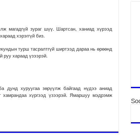
ху
ир
2
Гэ
үлж магадгүй зураг шүү. Шартсан, ханиад хүрээд
ту
 хараад хэрэггүй биз.
нэ
2
екундын турш тасралтгүй ширтээд дараа нь өрөөнд
Б.
й руу хараад үзээрэй.
ор
2
НИ
АЖ
АЖ
ба дунд хуруугаа зөрүүлж байгаад нүдээ аниад
ХӨ
йг хамрандаа хүргээд үзээрэй. Ямаршуу мэдрэмж
2
Soc
Ба
тэ
ду
яв
2