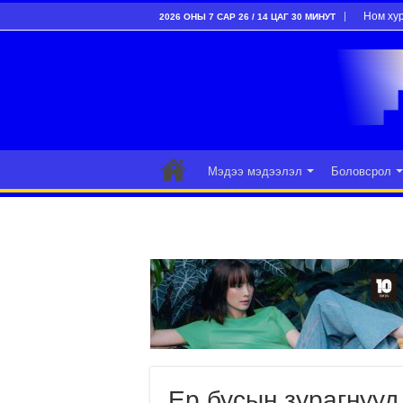
Ном ху
2026 ОНЫ 7 САР 26 / 14 ЦАГ 30 МИНУТ
Мэдээ мэдээлэл
Боловсрол
Ер бусын зурагнууд