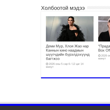
Холбоотой мэдээ
Деми Мур, Хлоя Жао нар
“Прада
Каннын кино наадмын
Box Of
шүүгчдийн бүрэлдэхүүнд
2026 он
багтжээ
минут
2026 оны 5 сар 6 / 12 цаг 14
минут