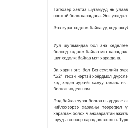
Тэгэхээр хэвтээ шугамууд нь улаав
өнгөтэй болж харагдана. Энэ үзэгдэл
Энэ зураг хөдлөж байна уу, хөдлөхгүй
Уул шугамандаа бол энэ хөдөлгөө
болоод хөдөлж байгаа мэт харагдаж 
шиг хөдөлж байгаа мэт харагдана.
За харин энэ бол Венесуэлийн зур
“1/2″ гэсэн нэртэй хоёрдмол дүрсл
хэд хэдэн зургийг хажуу талаас нь 
болгож чадсан юм.
Энд байгаа зураг болгон нь урдаас а
нийлэхээрээ харааны төөрөгдөл ү
харагдаж болох ч анхааралтай ажигл
шууд л өөрөөр харагдаж эхэлнэ. Тур