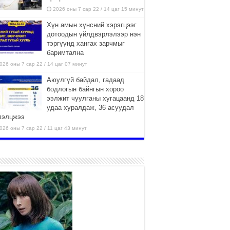
2026 оны 7 сар 22 / 14 цаг 15 минут
Хүн амын хүнсний хэрэгцээг
дотоодын үйлдвэрлэлээр нэн
тэргүүнд хангах зарчмыг
баримтална
026 оны 7 сар 22 / 14 цаг 07 минут
Аюулгүй байдал, гадаад
бодлогын байнгын хороо
ээлжит чуулганы хугацаанд 18
удаа хуралдаж, 36 асуудал
лэлцжээ
026 оны 7 сар 22 / 11 цаг 43 минут
“4 улирлын турш үйл
ажиллагаа явуулах
боломжтой-Хүүхэд хөгжүүлэх
төв” байгуулах төсөлд төр,
вийн хэвшлийн түншлэлийн хүрээнд хамтран
иллахыг урьж байна
026 оны 7 сар 22 / 9 цаг 28 минут
Б.Пүрэвдагва: “Урт цагаан”-ыг
залуучууд чөлөөт цагаа