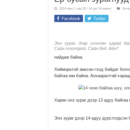
2014 оны 1 сар 25 / 14 цаг 14 минут
Энте
Facebook
Twitter
Энэ зураг дээр хичнээн царай ба
Сайн тоолорой. Сайн бод. Айн?
найдаж байна.
Хийморьтой амьтан гээд байдаг боло
байгаа юм байна. Анхааралтай хараа
Харин энэ зураг дээр 13 адуу байгаа
Энэ зураг дээр 14 адуу дүрслэгдсэн б