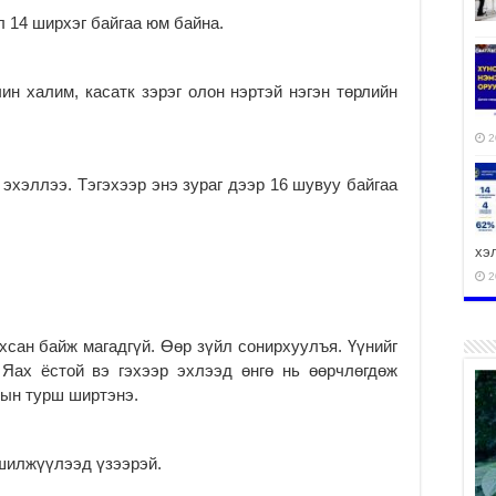
л 14 ширхэг байгаа юм байна.
ин халим, касатк зэрэг олон нэртэй нэгэн төрлийн
2
 эхэллээ. Тэгэхээр энэ зураг дээр 16 шувуу байгаа
хэ
2
хсан байж магадгүй. Өөр зүйл сонирхуулъя. Үүнийг
 Яах ёстой вэ гэхээр эхлээд өнгө нь өөрчлөгдөж
ху
тын турш ширтэнэ.
аж
2
 шилжүүлээд үзээрэй.