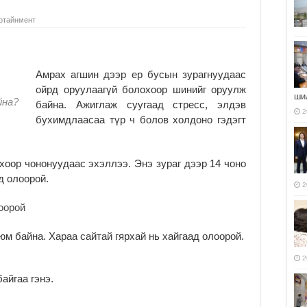
ртайнмент
Амрах агшин дээр ер бусын зурагнуудаас
ойрд оруулаагүй болохоор шинийг оруулж
ши
йна?
байна. Ажиглаж суугаад стресс, элдэв
2
бухимдлаасаа түр ч болов холдоно гэдэгт
хоор чононуудаас эхэллээ. Энэ зураг дээр 14 чоно
д олоорой.
2
 юм байна. Хараа сайтай гярхай нь хайгаад олоорой.
2
айгаа гэнэ.