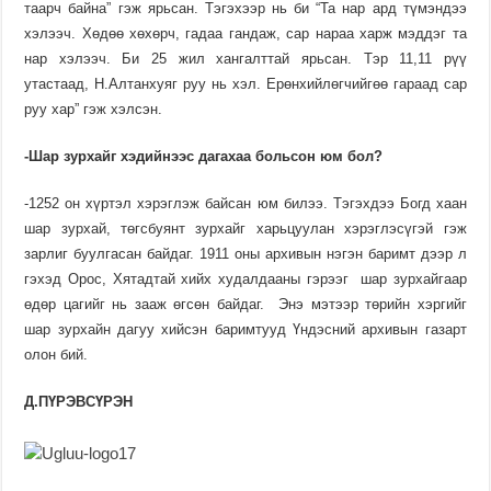
таарч байна” гэж ярьсан. Тэгэхээр нь би “Та нар ард түмэндээ
хэлээч. Хөдөө хөхөрч, гадаа гандаж, сар нараа харж мэддэг та
нар хэлээч. Би 25 жил хангалттай ярьсан. Тэр 11,11 рүү
утастаад, Н.Алтанхуяг руу нь хэл. Ерөнхийлөгчийгөө гараад сар
руу хар” гэж хэлсэн.
-Шар зурхайг хэдийнээс дагахаа больсон юм бол?
-1252 он хүртэл хэрэглэж байсан юм билээ. Тэгэхдээ Богд хаан
шар зурхай, төгсбуянт зур­хайг харьцуулан хэрэглэсүгэй гэж
зарлиг буулгасан байдаг. 1911 оны архивын нэгэн баримт дээр л
гэхэд Орос, Хятадтай хийх худалдааны гэрээг шар зурхайгаар
өдөр цагийг нь зааж өгсөн байдаг. Энэ мэтээр төрийн хэргийг
шар зурхайн дагуу хийсэн баримтууд Үндэсний архивын газарт
олон бий.
Д.ПҮРЭВСҮРЭН