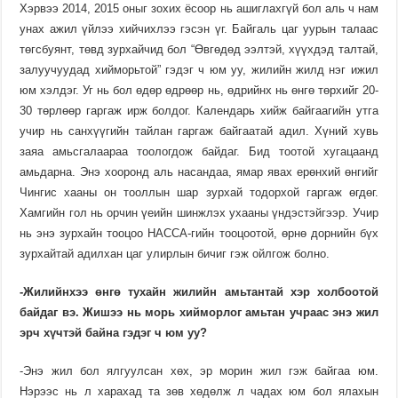
Хэрвээ 2014, 2015 оныг зохих ёсоор нь ашиглахгүй бол аль ч нам
унах ажил үйлээ хийчихлээ гэсэн үг. Байгаль цаг уурын талаас
төгсбуянт, төвд зурхайчид бол “Өвгөдөд ээлтэй, хүүхдэд талтай,
залуучуудад хийморьтой” гэдэг ч юм уу, жилийн жилд нэг ижил
юм хэлдэг. Уг нь бол өдөр өдрөөр нь, өдрийнх нь өнгө төрхийг 20-
30 төрлөөр гаргаж ирж болдог. Календарь хийж байгаагийн утга
учир нь санхүүгийн тайлан гаргаж байгаатай адил. Хүний хувь
заяа амьсгалаараа тоологдож байдаг. Бид тоотой хугацаанд
амьдарна. Энэ хооронд аль насандаа, ямар явах ерөнхий өнгийг
Чингис хааны он тооллын шар зурхай тодорхой гаргаж өгдөг.
Хамгийн гол нь орчин үеийн шинжлэх ухааны үндэстэйгээр. Учир
нь энэ зурхайн тооцоо НАССА-гийн тооцоотой, өрнө дорнийн бүх
зурхайтай адилхан цаг улирлын бичиг гэж ойлгож болно.
-Жилийнхээ өнгө тухайн жи­лийн амьтантай хэр холбоо­той
байдаг вэ. Жишээ нь морь хийморлог амьтан учраас энэ жил
эрч хүчтэй байна гэдэг ч юм уу?
-Энэ жил бол ялгуулсан хөх, эр морин жил гэж байгаа юм.
Нэрээс нь л харахад та зөв хөдөлж л чадах юм бол ялахын