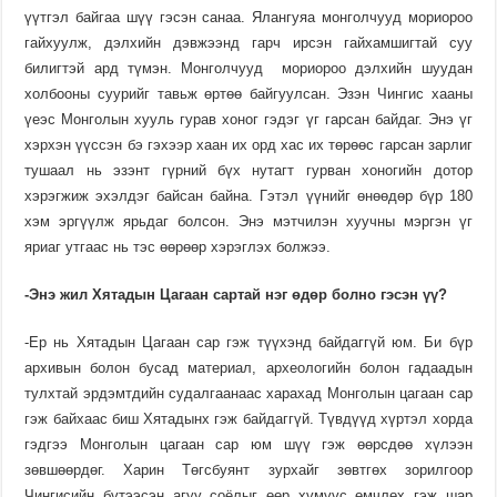
үүтгэл байгаа шүү гэсэн санаа. Ялангуяа монголчууд мориороо
гайхуулж, дэлхийн дэвжээнд гарч ирсэн гайхамшигтай суу
билигтэй ард түмэн. Монголчууд мориороо дэлхийн шуудан
холбооны суурийг тавьж өртөө байгуулсан. Эзэн Чингис хааны
үеэс Монголын хууль гурав хоног гэдэг үг гарсан байдаг. Энэ үг
хэрхэн үүссэн бэ гэхээр хаан их орд хас их төрөөс гарсан зарлиг
тушаал нь эзэнт гүрний бүх нутагт гурван хоногийн дотор
хэрэгжиж эхэлдэг байсан байна. Гэтэл үүнийг өнөөдөр бүр 180
хэм эргүүлж ярьдаг болсон. Энэ мэтчилэн хуучны мэргэн үг
яриаг утгаас нь тэс өөрөөр хэрэглэх болжээ.
-Энэ жил Хятадын Цагаан сар­­тай нэг өдөр болно гэсэн үү?
-Ер нь Хятадын Цагаан сар гэж түүхэнд байдаггүй юм. Би бүр
архивын болон бусад материал, археологийн болон гадаадын
тулхтай эрдэмтдийн судалгаанаас харахад Монголын цагаан сар
гэж байхаас биш Хята­дынх гэж байдаггүй. Түв­дүүд хүртэл хорда
гэдгээ Монго­лын цагаан сар юм шүү гэж өөрс­дөө хүлээн
зөвшөөрдөг. Харин Төгсбуянт зурхайг зөвтгөх зорилгоор
Чингисийн бүтээсэн агуу соёлыг өөр хүмүүс өмчлөх гэж шар