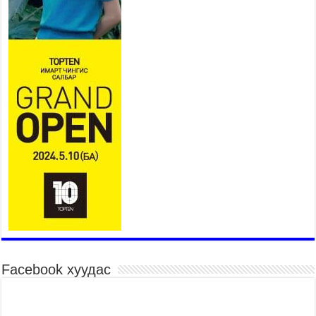
БҮГД НАЙРАМДАХ ТАЖИКИСТАН УЛСТАЙ
ЭДИЙН ЗАСГИЙН ХАМТЫН АЖИЛЛАГААГ
ӨРГӨЖҮҮЛНЭ
2026 оны 7 сар 21 / 16 цаг 34 минут
26,992 суралцагч хотхоны бага сургуульд, 8100
суралцагч төрөлжсөн ахлах сургуульд
суралцана
2026 оны 7 сар 21 / 13 цаг 43 минут
COP17 хурлын үеэрх замын хөдөлгөөн, нийтийн
тээврийн зохицуулалт, сургууль, цэцэрлэг, зах,
худалдааны төвийн ажиллах хуваарийг гаргаж,
иргэдэд мэдээлэхийг үүрэг болголоо
2026 оны 7 сар 21 / 11 цаг 59 минут
Гэр бүлийн хэрэг шүүхэд хянан шийдвэрлэх
тухай хуулиар хүүхдийн дээд ашиг сонирхлыг
нэн тэргүүнд хангахыг баталгаажууллаа
2026 оны 7 сар 21 / 11 цаг 42 минут
Facebook хуудас
Б.Пүрэвдагва: “Туул-1” коллекторыг ашиглалтад
оруулж байж бид гэр хорооллыг барилгажуулна
2026 оны 7 сар 21 / 10 цаг 15 минут