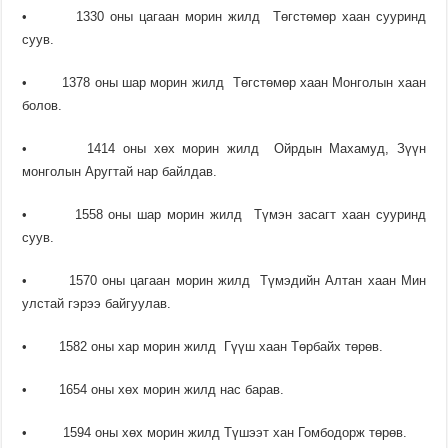
• 1330 оны цагаан морин жилд Төгстөмөр хаан сууринд
суув.
• 1378 оны шар морин жилд Төгстөмөр хаан Монголын хаан
болов.
• 1414 оны хөх морин жилд Ойрдын Махамуд, Зүүн
монголын Аругтай нар байлдав.
• 1558 оны шар морин жилд Түмэн засагт хаан сууринд
суув.
• 1570 оны цагаан морин жилд Түмэдийн Алтан хаан Мин
улстай гэрээ байгуулав.
• 1582 оны хар морин жилд Гүүш хаан Төрбайх төрөв.
• 1654 оны хөх морин жилд нас барав.
• 1594 оны хөх морин жилд Түшээт хан Гомбодорж төрөв.