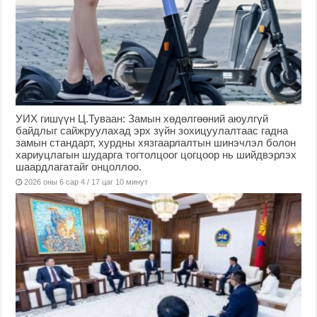
УИХ гишүүн Ц.Туваан: Замын хөдөлгөөний аюулгүй
байдлыг сайжруулахад эрх зүйн зохицуулалтаас гадна
замын стандарт, хурдны хязгаарлалтын шинэчлэл болон
хариуцлагын шударга тогтолцоог цогцоор нь шийдвэрлэх
шаардлагатайг онцоллоо.
2026 оны 6 сар 4 / 17 цаг 10 минут