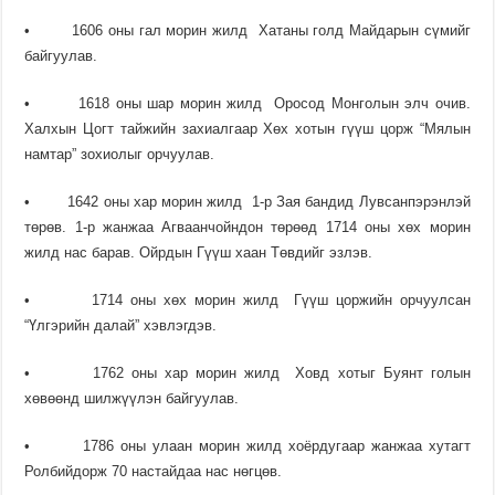
• 1606 оны гал морин жилд Хатаны голд Майдарын сүмийг
байгуулав.
• 1618 оны шар морин жилд Оросод Монголын элч очив.
Халхын Цогт тайжийн захиалгаар Хөх хотын гүүш цорж “Мялын
намтар” зохиолыг орчуулав.
• 1642 оны хар морин жилд 1-р Зая бандид Лувсанпэрэнлэй
төрөв. 1-р жанжаа Агваанчойндон төрөөд 1714 оны хөх морин
жилд нас барав. Ойрдын Гүүш хаан Төвдийг эзлэв.
• 1714 оны хөх морин жилд Гүүш цоржийн орчуулсан
“Үлгэрийн далай” хэвлэгдэв.
• 1762 оны хар морин жилд Ховд хотыг Буянт голын
хөвөөнд шилжүүлэн байгуулав.
• 1786 оны улаан морин жилд хоёрдугаар жанжаа хутагт
Ролбийдорж 70 настайдаа нас нөгцөв.