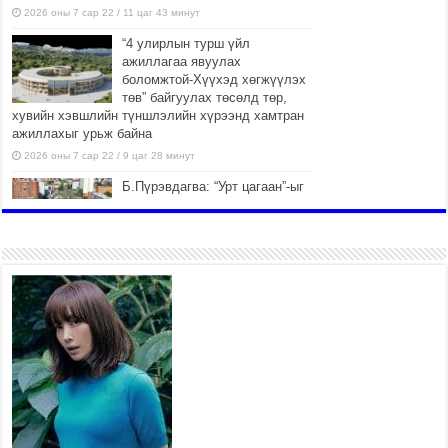
2026 оны 7 сар 22 / 11 цаг 43 минут
“4 улирлын турш үйл
ажиллагаа явуулах
боломжтой-Хүүхэд хөгжүүлэх
төв” байгуулах төсөлд төр,
хувийн хэвшлийн түншлэлийн хүрээнд хамтран
ажиллахыг урьж байна
2026 оны 7 сар 22 / 9 цаг 28 минут
Б.Пүрэвдагва: “Урт цагаан”-ыг
залуучууд чөлөөт цагаа
өнгөрүүлдэг, жуулчид зорьж
ирдэг цэг болгоно
2026 оны 7 сар 21 / 16 цаг 47 минут
Тусгай замын автобус /BRT/
төслийн удирдах хорооны
ээлжит хуралдаан боллоо
2026 оны 7 сар 21 / 16 цаг 43 минут
Ерөнхий сайд Н.Учрал БНХАУ-аас Монгол Улсад
суугаа Элчин сайд Шэнь Миньжюанийг хүлээн
авч уулзав
2026 оны 7 сар 21 / 16 цаг 39 минут