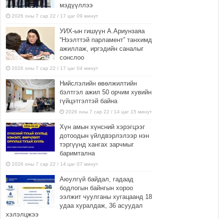
мэдүүллээ
2026 оны 7 сар 22 / 17 цаг 09 минут
УИХ-ын гишүүн А.Ариунзаяа
“Нээлттэй парламент” танхимд
ажиллаж, иргэдийн саналыг
сонслоо
2026 оны 7 сар 22 / 17 цаг 04 минут
Нийслэлийн өвөлжилтийн
бэлтгэл ажил 50 орчим хувийн
гүйцэтгэлтэй байна
2026 оны 7 сар 22 / 14 цаг 15 минут
Хүн амын хүнсний хэрэгцээг
дотоодын үйлдвэрлэлээр нэн
тэргүүнд хангах зарчмыг
баримтална
2026 оны 7 сар 22 / 14 цаг 07 минут
Аюулгүй байдал, гадаад
бодлогын байнгын хороо
ээлжит чуулганы хугацаанд 18
удаа хуралдаж, 36 асуудал
хэлэлцжээ