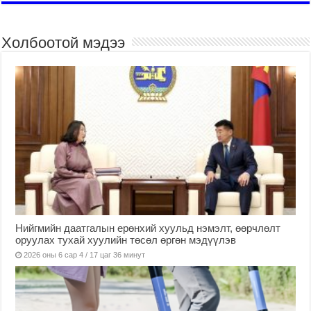
Холбоотой мэдээ
Нийгмийн даатгалын ерөнхий хуульд нэмэлт, өөрчлөлт
оруулах тухай хуулийн төсөл өргөн мэдүүлэв
2026 оны 6 сар 4 / 17 цаг 36 минут