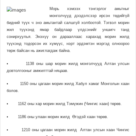
Морь хэмээх тэнгэрлэг амьтныг
монголчууд дээдэлсээр ирсэн төдийгүй
бидний түүх ч энэ амьтантай салшгүй холбоотой. Тэгвэл морин
жил түүхэнд ямар байдлаар үлдсэнийг уншигч танд
сонирхуулья. Энэхүү он дарааллаас харахад морин жилд
түүхэнд тодорсон их хүмүүс, нэрт эрдэмтэн мэргэд олноороо
төрж байсан нь ажиглагдаж байна.
• 1138 оны шар морин жилд монголчууд Алтан улсын
довтолгооныг амжилттай няцаав.
• 1150 оны цагаан морин жилд Хабул хамаг Монголын хаан
болов.
• 1162 оны хар морин жилд Тэмүжин (Чингис хаан) төрөв.
• 1186 оны улаан морин жилд Өгэдэй хаан төрөв.
• 1210 оны цагаан морин жилд Алтан улсын хаан Чингис