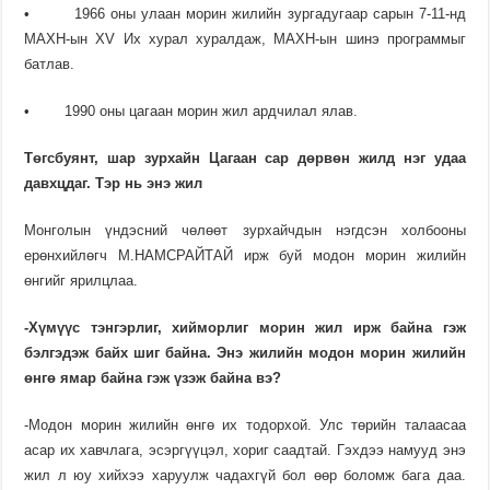
• 1966 оны улаан морин жилийн зургадугаар сарын 7-11-нд
МАХН-ын ХV Их хурал хуралдаж, МАХН-ын шинэ программыг
батлав.
• 1990 оны цагаан морин жил ардчилал ялав.
Төгсбуянт, шар зурхайн Цагаан сар дөрвөн жилд нэг удаа
давхцдаг. Тэр нь энэ жил
Монголын үндэсний чөлөөт зурхайчдын нэгдсэн холбооны
ерөнхийлөгч М.НАМСРАЙТАЙ ирж буй модон морин жилийн
өнгийг ярилцлаа.
-Хүмүүс тэнгэрлиг, хиймор­лиг морин жил ирж байна гэж
бэлгэдэж байх шиг байна. Энэ жилийн мо­дон морин жилийн
өнгө ямар байна гэж үзэж байна вэ?
-Модон морин жилийн өнгө их тодорхой. Улс төрийн талаасаа
асар их хавчлага, эсэргүүцэл, хориг саадтай. Гэхдээ намууд энэ
жил л юу хийхээ харуулж чадахгүй бол өөр боломж бага даа.