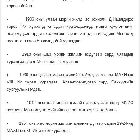
төрсөн байна.
• 1906 оны улаан морин жилд их зохиолч Д.Нацагдорж
төрөв. Их хүрээнд хятадын худалдаачид, мөнгө хүүлэгч­дийг
эсэргүүцсэн ардын хөдөлгөөн гарав. Хятадын иргэдийг Монголд
нүүлгэх товчоо Бээжинд байгуулагдав.
• 1918 оны шар морин жилийн есдүгээр сард Хятадын
түрэмгий цэрэг Монголыг эзэлж авав.
• 1930 оны цагаан морин жилийн хоёрдугаар сард МАХН-ын
VIII Их хурал хуралдав. Арванхоёрдугаар сард Санхүүгийн
сургууль нээгдэв.
• 1942 оны хар морин жилийн аравдугаар сард МУИС
нээгдэв. Монгол улс Нийтийн он тооллыг хэрэглэх болов.
• 1954 оны хөх морин жилийн арваннэгдүгээр сарын 19-24-нд
МАХН-ын ХII Их хурал хуралдав.