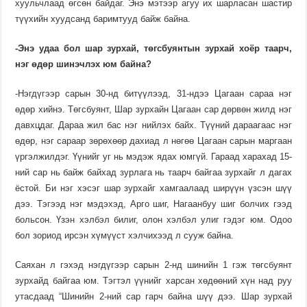
хуульчлаад өг­сөн байдаг. Энэ мэтээр агуу их шарласан шастир
түүхийн хуудсанд баримтууд байж байна.
-Энэ удаа бол шар зурхай, төгсбуянтын зурхай хоёр таарч,
нэг өдөр шинэчлэх юм байна?
-Нэгдүгээр сарын 30-нд битүүлээд, 31-ндээ Цагаан сараа нэг
өдөр хийнэ. Төгсбуянт, Шар зурхайн Цагаан сар дөрвөн жилд нэг
давхцдаг. Дараа жил бас нэг нийлэх байх. Түүний дараагаас нэг
өдөр, нэг сараар зөрөхөөр дахиад л нөгөө Цагаан сарын маргаан
үргэлжилдэг. Үүнийг уг нь мэдэж ядах юмгүй. Гараад харахад 15-
ний сар нь байж байхад зурлага нь таарч байгаа зурхайг л дагах
ёстой. Би нэг хэсэг шар зурхайг хамгаалаад ширүүн үзсэн шүү
дээ. Тэгээд нэг мэдэхэд, Арго шиг, Нагаанбуу шиг болчих гээд
больсон. Үзэн хэлбэл билиг, олон хэлбэл улиг гэдэг юм. Одоо
бол зориод ирсэн хүмүүст хэлчихээд л сууж байна.
Саяхан л гэхэд нэгдүгээр са­рын 2-нд шинийн 1 гэж төгсбуянт
зурхайд байгаа юм. Тэгтэл үүнийг харсан хөдөөний хүн над руу
утасдаад “Шинийн 2-ний сар гарч байна шүү дээ. Шар зурхай