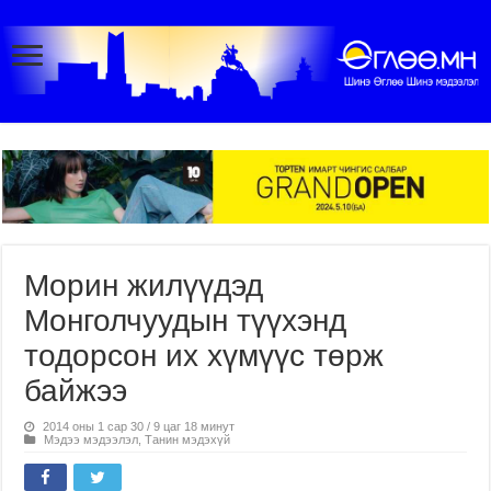
Морин жилүүдэд
Монголчуудын түүхэнд
тодорсон их хүмүүс төрж
байжээ
2014 оны 1 сар 30 / 9 цаг 18 минут
Мэдээ мэдээлэл
,
Танин мэдэхүй