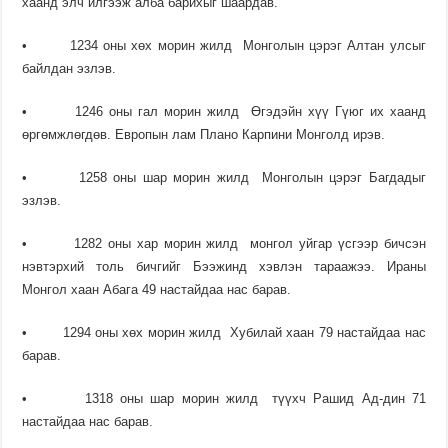
хаанд элч илгээж алба барихыг шаардав.
• 1234 оны хөх морин жилд Монголын цэрэг Алтан улсыг
байлдан эзлэв.
• 1246 оны гал морин жилд Өгэдэйн хүү Гүюг их хаанд
өргөмжлөгдөв. Европын лам Плано Карпини Монголд ирэв.
• 1258 оны шар морин жилд Монголын цэрэг Багдадыг
эзлэв.
• 1282 оны хар морин жилд монгол уйгар үсгээр бичсэн
нэвтэрхий толь бичгийг Бээжинд хэвлэн тараажээ. Ираны
Монгол хаан Абага 49 настайдаа нас барав.
• 1294 оны хөх морин жилд Хубилай хаан 79 настайдаа нас
барав.
• 1318 оны шар морин жилд түүхч Рашид Ад-дин 71
настайдаа нас барав.