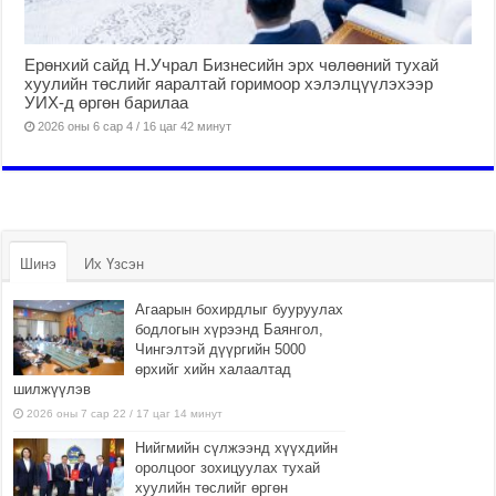
Ерөнхий сайд Н.Учрал Бизнесийн эрх чөлөөний тухай
хуулийн төслийг яаралтай горимоор хэлэлцүүлэхээр
УИХ-д өргөн барилаа
2026 оны 6 сар 4 / 16 цаг 42 минут
Шинэ
Их Үзсэн
Агаарын бохирдлыг бууруулах
бодлогын хүрээнд Баянгол,
Чингэлтэй дүүргийн 5000
өрхийг хийн халаалтад
шилжүүлэв
2026 оны 7 сар 22 / 17 цаг 14 минут
Нийгмийн сүлжээнд хүүхдийн
оролцоог зохицуулах тухай
хуулийн төслийг өргөн