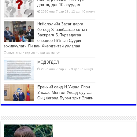
давтагддаг 10 асуудал
2026 оны 7 сар 28 / 12 цаг 40 минут
Нийслэлийн Засаг дарга
бөгөөд Улаанбаатар хотын
Захирагч Б.Пүрэвдагва
өнөөдөр НҮБ-ын Суурин
зохицуулагч Ян ван Хиердэнтэй уулзлаа
2026 оны 7 сар 28 / 9 цаг 44 минут
МЭДЭГДЭЛ
2026 оны 7 сар 28 / 9 цаг 35 минут
Ерөнхий сайд Н.Учрал Япон
Улсаас Монгол Улсад суугаа
Онц бөгөөд Бүрэн эрхт Элчин
сайд Игавахара Масарүг
хүлээн авч уулзлаа
2026 оны 7 сар 27 / 16 цаг 26 минут
Орон нутагт санхүүгийн эрх
мэдлийг олгож, Иргэдийн
төлөөлөгчдийн хурал хяналт