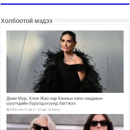
Холбоотой мэдээ
Деми Мур, Хлоя Жао нар Каннын кино наадмын
шүүгчдийн бүрэлдэхүүнд багтжээ
2026 оны 5 сар 6 / 12 цаг 14 минут