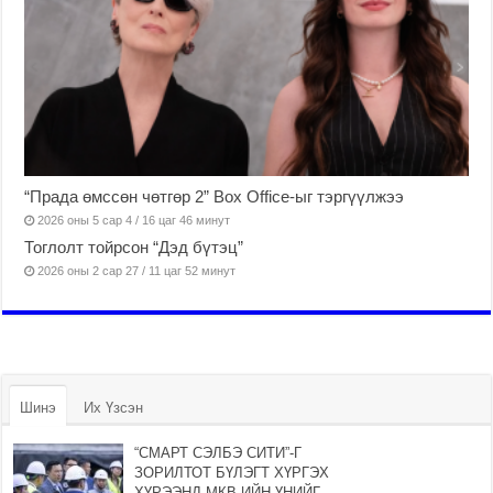
“Прада өмссөн чөтгөр 2” Box Office-ыг тэргүүлжээ
2026 оны 5 сар 4 / 16 цаг 46 минут
Тоглолт тойрсон “Дэд бүтэц”
2026 оны 2 сар 27 / 11 цаг 52 минут
Шинэ
Их Үзсэн
“СМАРТ СЭЛБЭ СИТИ”-Г
ЗОРИЛТОТ БҮЛЭГТ ХҮРГЭХ
ХҮРЭЭНД МКВ-ИЙН ҮНИЙГ