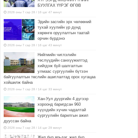
БУУЛГАХ ҮҮРЭГ ӨГӨВ
2026 оны 7 сар 28 / 16 цаг 47 минут
Эдийн засгийн эрх чөлөөний
тухай хуулийн үр дүнд
хөрөнгө оруулалтын таатай
орчин бүрдэнэ
2026 оны 7 сар 28 / 16 цаг 43 минут
Нийгмийн чиглэлийн
төслүүдийн санхүүжилтэд
хийгдэж буй шалгалтын
улмаас сургуулийн бүтээн
байгуулалтын төслийн ашиглалтад орох хугацаа
хойшилж байна
2026 оны 7 сар 28 / 14 цаг 33 минут
Хан-Уул дүүргийн 4 дүгээр
хороонд баригдсан 960
хүүхдийн хүчин чадалтай
сургуулийн барилгын ажил
дууссан байна
2026 оны 7 сар 28 / 14 цаг 29 минут
Жил бүр ярьдаг, жил бүр