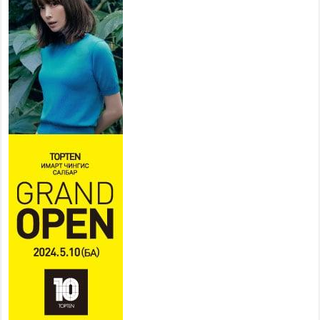
тавьдаг байх эрх зүйн орчныг
бүрдүүлнэ
2026 оны 7 сар 27 / 16 цаг 22 минут
Байгаль орчин, хүнс, хөдөө аж
ахуйн байнгын хороо 37
асуудлыг хэлэлцэн, 14 хууль,
6 тогтоол батлуулжээ
2026 оны 7 сар 27 / 16 цаг 16 минут
Сөүлийн гудамж амралтын
өдрүүдэд автомашингүй бүс
боллоо
2026 оны 7 сар 27 / 11 цаг 58 минут
Дамбадаржаа дулааны станцад 10 дугаар сард
тохируулга хийж, энэ онд ашиглалтад оруулна
2026 оны 7 сар 27 / 11 цаг 43 минут
Нийслэлийн 5000 өрхийг хийн түлшний
хэрэглээнд бүрэн шилжүүллээ
2026 оны 7 сар 27 / 11 цаг 37 минут
Геологийн төв лабораторийн уулзварын авто
замын урд хэсгийн хөдөлгөөнийг түр хугацаанд