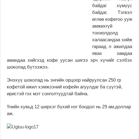
байдаг хүмүүс
байдаг. Тэгвэл
өглөө кофегоо ууж
амжихгүй
тохиолдолд
халаасандаа хийж
гараад л ажилдаа
явах замдаа
амандаа хийгээд кофе уусан шигээ эрч хүчийг сэлбэх
шоколад бүтээжээ.
Энэхүү шоколад нь энгийн орцоор найруулсан 250 гр
кофетой ижил хэмжээний кофейн агуулдаг ба сүүтэй,
иристэй гэх мэт сонголтуудтай байна.
Үнийн хувьд 12 ширхэг бүхий нэг боодол нь 29 ам.доллар
аж.