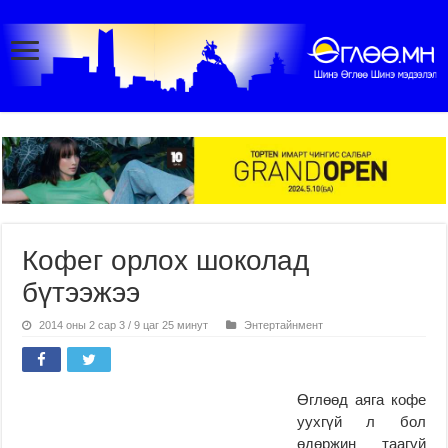
Кофег орлох шоколад
бүтээжээ
2014 оны 2 сар 3 / 9 цаг 25 минут
Энтертайнмент
Өглөөд аяга кофе
уухгүй л бол
өдөржин таагүй