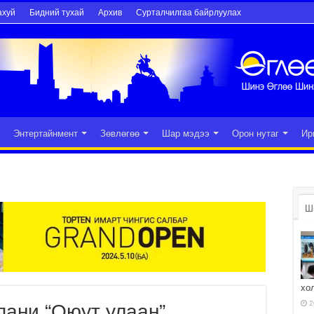
ахуй
Бидний тухай
Архив
Сурталчилгаа байрлуулах
Энтертайнмент
Зөвлөгөө
Шар мэдээ
Орон нутаг
Ир
Ш
хо
2
пани “Оюут улаан”