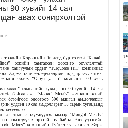
ы 90 хувийг 14 сая
лдан авах сонирхолтой
2
урхай
да
встралийн Хөрөнгийн биржид бүртгэлтэй “Xanadu
2
ines” өөрийн хамтарсан хөрөнгө оруулалттай
тайн хайгуулын ордыг “Turquoise Hill” компаниас
айна. Хармагтайн өндөр
чанартай порфир зэс, алтны
 компани болох “Оюут улаан” компани 100 хувь
ут улаан” компанийн хувьцааны 90 хувийг 14 сая
олтой байгаа аж. “Mongol Metals” компани эхний
гах ёстойгоос одоогоор 500 мянган ам.долларыг
арин үлдсэн 10 сая ам.долларыг 18 сарын хугацаанд
ас мэдээллээ.
ан авалтыг санхүүжүүлэх замаар “Mongol Metals”
лгон нэмэгдүүлэх эрхтэй юм байна. Энэ удаагийн
Xanadu Mines” компанийн Гүйцэтгэх захирал Жорж