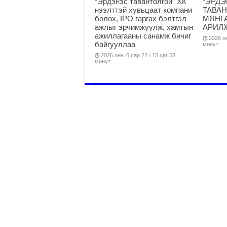
“Эрдэнэс тавантолгой” ХК
“ЭРД
нээлттэй хувьцаат компани
ТАВАН
болох, IPO гаргах бэлтгэл
МЯНГА
ажлыг эрчимжүүлж, хамтын
АРИЛ
ажиллагааны санамж бичиг
2026 он
байгууллаа
минут
2026 оны 6 сар 22 / 15 цаг 58
минут