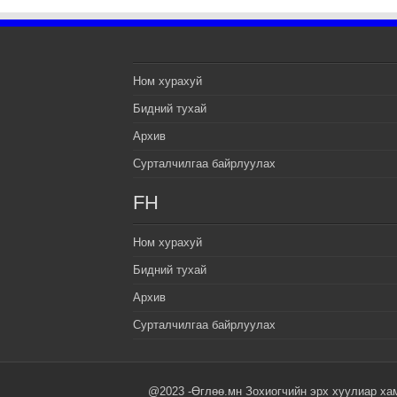
Ном хурахуй
Бидний тухай
Архив
Сурталчилгаа байрлуулах
FH
Ном хурахуй
Бидний тухай
Архив
Сурталчилгаа байрлуулах
@2023 -Өглөө.мн Зохиогчийн эрх хуулиар ха