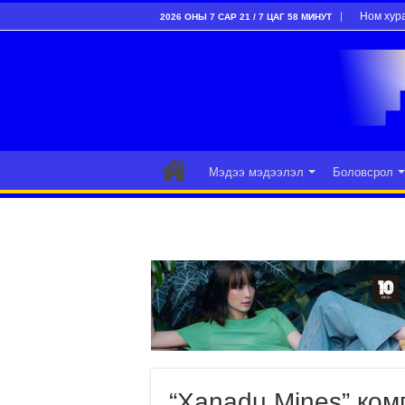
Ном хур
2026 ОНЫ 7 САР 21 / 7 ЦАГ 58 МИНУТ
Мэдээ мэдээлэл
Боловсрол
“Xanadu Mines” ком