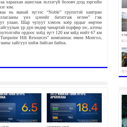
а хараахан ашиглаж эхлээгүй боловч дээд зэргийн
нэг юм.
жаа нь манай зүгээс “Noble” групптэй хамтран
ллагааны үнэ цэнийг бататгаж өглөө” гэж
ут улаан, Шар чулуут хэмээх хоёр ордыг өөртөө
 хайгуулын үр дүн өндөр чанартай порфир зэс, алтны
юутолгойн ордоос хойд зүгт 120 км зайд нийт 67 км
ст
Turquoise Hill Resources” компаниас өмнө Монгол,
2
гааны хайгуул хийж байсан байна.
2
2