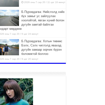
2026 оны 7 сар 20 / 11 цаг 16 минут
Б.Пүрэвдагва: Нийслэлд хийх
бүх замыг ус зайлуулах
хоолойтой, явган хүний болон
дугуйн замтай байлгах
андарт мөрдөнө
026 оны 7 сар 20 / 9 цаг 24 минут
Б.Пүрэвдагва: Хотын төвөөс
Бэлх, Сэлх чиглэлд явахад
дугуйн замаар зорчих бүрэн
боломжтой боллоо
026 оны 7 сар 20 / 9 цаг 20 минут
Хан-Уул дүүрэг, Чингисийн
өргөн чөлөөний ус зайлуулах
шугам хоолойн ажил 80
хувьтай үргэлжилж байна
026 оны 7 сар 20 / 9 цаг 14 минут
Усархаг аадар бороо орж
байгаа тул аюулгүй байдлаа
хангаж, үер усны аюулаас
сэрэмжлэхийг нийслэлийн