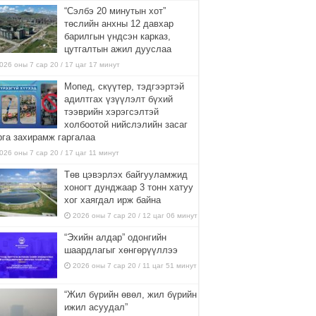
“Сэлбэ 20 минутын хот”
төслийн анхны 12 давхар
барилгын үндсэн карказ,
цутгалтын ажил дууслаа
026 оны 7 сар 20 / 17 цаг 17 минут
Мопед, скүүтер, тэдгээртэй
адилтгах үзүүлэлт бүхий
тээврийн хэрэгсэлтэй
холбоотой нийслэлийн засаг
рга захирамж гаргалаа
026 оны 7 сар 20 / 17 цаг 11 минут
Төв цэвэрлэх байгууламжид
хоногт дунджаар 3 тонн хатуу
хог хаягдал ирж байна
2026 оны 7 сар 20 / 12 цаг 06 минут
“Эхийн алдар” одонгийн
шаардлагыг хөнгөрүүллээ
2026 оны 7 сар 20 / 11 цаг 51 минут
“Жил бүрийн өвөл, жил бүрийн
ижил асуудал”