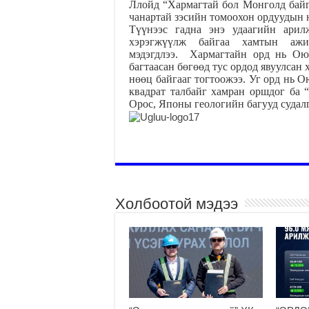
Ллойд “Хармагтай бол Монголд байга
чанартай зэсийн томоохон ордуудын 
Түүнээс гадна энэ удаагийн арил
хэрэгжүүлж байгаа хамтын ажи
мэдэгдлээ. Хармагтайн орд нь Ою
багтаасан бөгөөд тус ордод явуулсан
нөөц байгааг тогтоожээ. Уг орд нь О
квадрат талбайг хамран оршдог ба “
Орос, Японы геологийн багууд судал
Холбоотой мэдээ