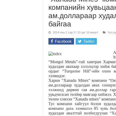
компанийн хувьцаан
ам.доллараар худа
байгаа
2014 оны 2 сар 3 / 10 цаг 16 минут
Уул у
Facebook
Twitter
А
M
“Mongol Metals”-тай хамтран Хармаг
худалдан авахаар хэлэлцээр хийж б
ордыг “Turquoise Hill”-ийн охин
эзэмшдэг.
Харин “Xanadu Mines” компани “Ою
ам.доллараар худалдан авах сонирх
ээлжинд дөрвөн сая ам.доллар гар
урьдчилсан төлбөр маягаар хийжээ. Х
төлнө хэмээн “Xanadu mines” компани
Тус компани хайгуул болон худалд
компани дахь эзэмшлээ 85 хувь бо
худалдан авалттай холбогдуулан “