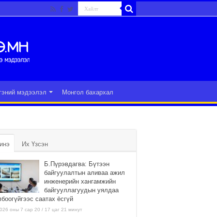
гэний мэдээлэл
Монгол бахархал
инэ
Их Үзсэн
Б.Пүрэвдагва: Бүтээн
байгуулалтын аливаа ажил
инженерийн хангамжийн
байгууллагуудын уялдаа
лбоогүйгээс саатах ёсгүй
026 оны 7 сар 20 / 17 цаг 21 минут