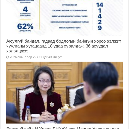
Аюулгүй байдал, гадаад бодлогын байнгын хороо ээлжит
чуулганы хугацаанд 18 удаа хуралдаж, 36 асуудал
хэлэлцжээ
2026 оны 7 сар 22 / 11 цаг 43 минут
Ерөнхий сайд Н.Учрал БНХАУ-аас Монгол Улсад суугаа