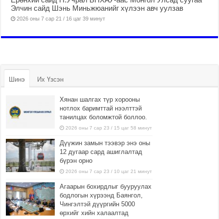
Элчин сайд Шэнь Миньжюанийг хүлээн авч уулзав
2026 оны 7 сар 21 / 16 цаг 39 минут
Шинэ
Их Үзсэн
Хянан шалгах түр хорооны
нотлох баримттай нээлттэй
танилцах боломжтой боллоо.
2026 оны 7 сар 23 / 15 цаг 58 минут
Дүүжин замын тээвэр энэ оны
12 дугаар сард ашиглалтад
бүрэн орно
2026 оны 7 сар 23 / 10 цаг 21 минут
Агаарын бохирдлыг бууруулах
бодлогын хүрээнд Баянгол,
Чингэлтэй дүүргийн 5000
өрхийг хийн халаалтад