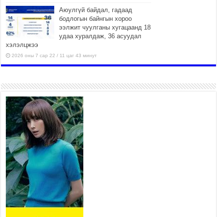
Аюулгүй байдал, гадаад
бодлогын байнгын хороо
ээлжит чуулганы хугацаанд 18
удаа хуралдаж, 36 асуудал
хэлэлцжээ
2026 оны 7 сар 22 / 11 цаг 43 минут
“4 улирлын турш үйл
ажиллагаа явуулах
боломжтой-Хүүхэд хөгжүүлэх
төв” байгуулах төсөлд төр,
хувийн хэвшлийн түншлэлийн хүрээнд хамтран
ажиллахыг урьж байна
2026 оны 7 сар 22 / 9 цаг 28 минут
Б.Пүрэвдагва: “Урт цагаан”-ыг
залуучууд чөлөөт цагаа
өнгөрүүлдэг, жуулчид зорьж
ирдэг цэг болгоно
2026 оны 7 сар 21 / 16 цаг 47 минут
Тусгай замын автобус /BRT/ төслийн удирдах
хорооны ээлжит хуралдаан боллоо
2026 оны 7 сар 21 / 16 цаг 43 минут