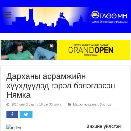
Дарханы асрамжийн
хүүхдүүдэд гэрэл бэлэглэсэн
Нямка
2014 оны 2 сар 4 / 16 цаг 33 минут
Мэдээ мэдээлэл
,
Улс төр
Энхийн үйлстэн