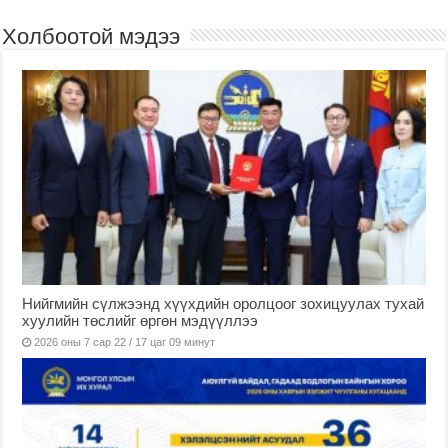
Холбоотой мэдээ
Нийгмийн сүлжээнд хүүхдийн оролцоог зохицуулах тухай
хуулийн төслийг өргөн мэдүүллээ
2026 оны 7 сар 22 / 17 цаг 09 минут