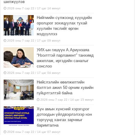
шилжүүлэв
2026 оны 7 сар 22 / 17 цаг 14 минут
Нийгмийн сүлжээнд хүүхдийн
оролцоог зохицуулах тухай
хуулийн төслийг өргөн
мэдүүллээ
2026 оны 7 сар 22 / 17 цаг 09 минут
УИХ-ын гишүүн А.Ариунзаяа
“Нээлттэй парламент” танхимд
ажиллаж, иргэдийн саналыг
сонслоо
2026 оны 7 сар 22 / 17 цаг 04 минут
Нийслэлийн өвөлжилтийн
бэлтгэл ажил 50 орчим хувийн
гүйцэтгэлтэй байна
2026 оны 7 сар 22 / 14 цаг 15 минут
Хүн амын хүнсний хэрэгцээг
дотоодын үйлдвэрлэлээр нэн
тэргүүнд хангах зарчмыг
баримтална
2026 оны 7 сар 22 / 14 цаг 07 минут