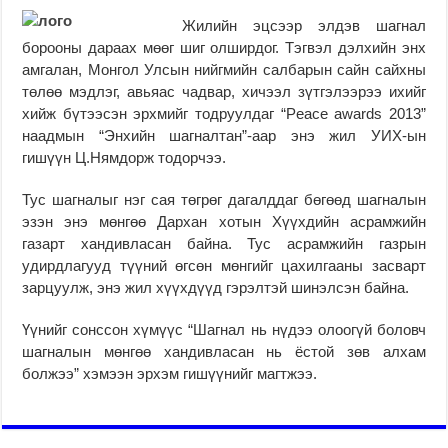
Жилийн эцсээр элдэв шагнал
борооны дараах мөөг шиг олширдог. Тэгвэл дэлхийн энх
амгалан, Монгол Улсын нийгмийн салбарын сайн сайхны
төлөө мэдлэг, авьяас чадвар, хичээл зүтгэлээрээ ихийг
хийж бүтээсэн эрхмийг тодруулдаг “Peace awards 2013”
наадмын “Энхийн шагналтан”-аар энэ жил УИХ-ын
гишүүн Ц.Нямдорж тодорчээ.
Тус шагналыг нэг сая төгрөг дагалддаг бөгөөд шагналын
эзэн энэ мөнгөө Дархан хотын Хүүхдийн асрамжийн
газарт хандивласан байна. Тус асрамжийн газрын
удирдлагууд түүний өгсөн мөнгийг цахилгааны засварт
зарцуулж, энэ жил хүүхдүүд гэрэлтэй шинэлсэн байна.
Үүнийг сонссон хүмүүс “Шагнал нь нүдээ олоогүй боловч
шагналын мөнгөө хандивласан нь ёстой зөв алхам
болжээ” хэмээн эрхэм гишүүнийг магтжээ.