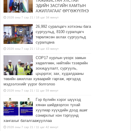
ТАЖИКИСТАН УЛСТАЙ
ЭДИЙН ЗАСГИЙН ХАМТЫН
АЖИЛЛАГААГ ӨРГӨЖҮҮЛНЭ
2026 оны 7 сар 21 / 16 цаг 34 минут
26,992 суралцагч хотхоны бага
сургуульд, 8100 суралцагч
төрөлжсөн ахлах сургуульд
суралцана
2026 оны 7 сар 21 / 13 цаг 43 минут
COP17 хурлын үеэрх замын
хөдөлгөөн, нийтийн тээврийн
зохицуулалт, сургууль,
цэцэрлэг, зах, худалдааны
төвийн ажиллах хуваарийг гаргаж, иргэдэд
мэдээлэхийг үүрэг болголоо
2026 оны 7 сар 21 / 11 цаг 59 минут
Гэр бүлийн хэрэг шүүхэд
хянан шийдвэрлэх тухай
хуулиар хүүхдийн дээд ашиг
сонирхлыг нэн тэргүүнд
хангахыг баталгаажууллаа
2026 оны 7 сар 21 / 11 цаг 42 минут