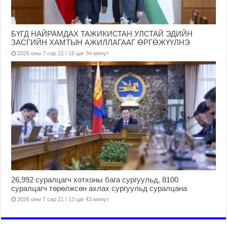
БҮГД НАЙРАМДАХ ТАЖИКИСТАН УЛСТАЙ ЭДИЙН
ЗАСГИЙН ХАМТЫН АЖИЛЛАГААГ ӨРГӨЖҮҮЛНЭ
2026 оны 7 сар 21 / 16 цаг 34 минут
26,992 суралцагч хотхоны бага сургуульд, 8100
суралцагч төрөлжсөн ахлах сургуульд суралцана
2026 оны 7 сар 21 / 13 цаг 43 минут