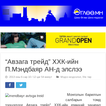
“Авзага трейд” ХХК-ийн
П.Мэндбаяр АН-д элслээ
2013 оны 6 сар 10 / 12 цаг 54 минут
Мэдээ мэдээлэл
,
Улс төр
Монголын барилгын
салбарын томд
тооцогддог Авзага трейд” ХХК-ийн ерөнхий захирал