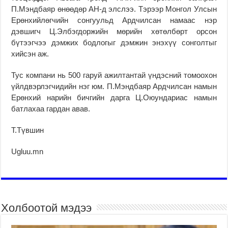
П.Мэндбаяр өнөөдөр АН-д элслээ. Тэрээр Монгол Улсын
Ерөнхийлөгчийн сонгуульд Ардчилсан намаас нэр
дэвшигч Ц.Элбэгдоржийн мөрийн хөтөлбөрт орсон
бүтээгчээ дэмжих бодлогыг дэмжин энэхүү сонголтыг
хийсэн аж.
Тус компани нь 500 гаруй ажилтантай үндэсний томоохон
үйлдвэрлэгчидийн нэг юм. П.Мэндбаяр Ардчилсан намын
Ерөнхий нарийн бичгийн дарга Ц.Оюундариас намын
батлахаа гардан авав.
Т.Түвшин
Ugluu.mn
Холбоотой мэдээ