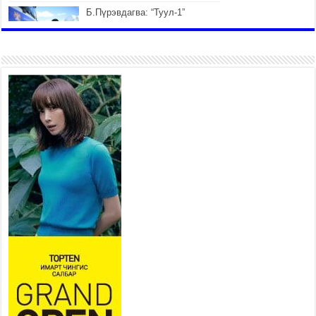
Б.Пүрэвдагва: “Туул-1”
коллекторыг ашиглалтад
оруулж байж бид гэр
хорооллыг барилгажуулна
2026 оны 7 сар 21 / 10 цаг 15 минут
НИЙСЛЭЛ, АЙМГИЙН
УДИРДЛАГУУДЫН АЖЛЫГ
ХҮНД СУРТЛЫГ БУУРУУЛЖ,
ИРГЭД, АЖ АХУЙН НЭГЖИЙН
АЧААГ ХЭРХЭН ХӨНГӨЛСНӨӨР ДҮГНЭНЭ
2026 оны 7 сар 21 / 10 цаг 09 минут
Байнгын хорооны дарга
М.Мандхай Цөлжилттэй
тэмцэх тухай НҮБ-ын
конвенцын талуудын 17 дугаар
бага хурал (СОР17)-ын бэлтгэл ажлын явцтай
танилцлаа
2026 оны 7 сар 21 / 10 цаг 03 минут
Б.Пүрэвдагва: Бүтээн байгуулалтын аливаа
ажил инженерийн хангамжийн байгууллагуудын
уялдаа холбоогүйгээс саатах ёсгүй