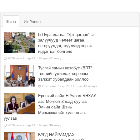
Шинэ
Их Үзсэн
Б.Пүрэвдагва: “Урт цагаан”-ыг
залуучууд чөлөөт цагаа
өнгөрүүлдэг, жуулчид зорьж
ирдэг цэг болгоно
2026 оны 7 сар 21 / 16 цаг 47 минут
Тусгай замын автобус /BRT/
төслийн удирдах хорооны
ээлжит хуралдаан боллоо
2026 оны 7 сар 21 / 16 цаг 43 минут
Ерөнхий сайд Н.Учрал БНХАУ-
аас Монгол Улсад суугаа
Элчин сайд Шэнь
Миньжюанийг хүлээн авч
уулзав
2026 оны 7 сар 21 / 16 цаг 39 минут
БҮГД НАЙРАМДАХ