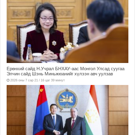
Ерөнхий сайд Н.Учрал БНХАУ-аас Монгол Улсад суугаа
Элчин сайд Шэнь Миньжюанийг хүлээн авч уулзав
2026 оны 7 сар 21 / 16 цаг 39 минут