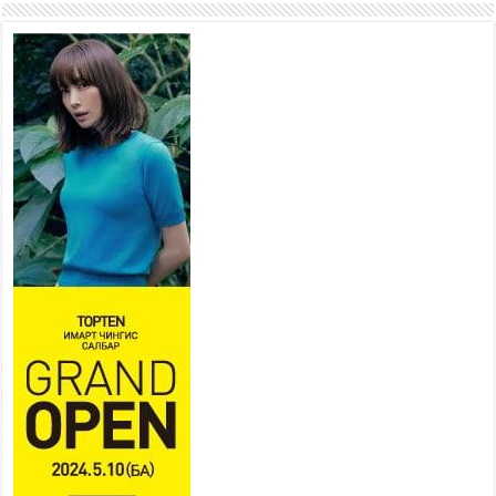
боломжтой-Хүүхэд хөгжүүлэх
төв” байгуулах төсөлд төр,
хувийн хэвшлийн түншлэлийн хүрээнд хамтран
ажиллахыг урьж байна
2026 оны 7 сар 22 / 9 цаг 28 минут
Б.Пүрэвдагва: “Урт цагаан”-ыг
залуучууд чөлөөт цагаа
өнгөрүүлдэг, жуулчид зорьж
ирдэг цэг болгоно
2026 оны 7 сар 21 / 16 цаг 47 минут
Тусгай замын автобус /BRT/ төслийн удирдах
хорооны ээлжит хуралдаан боллоо
2026 оны 7 сар 21 / 16 цаг 43 минут
Ерөнхий сайд Н.Учрал БНХАУ-аас Монгол Улсад
суугаа Элчин сайд Шэнь Миньжюанийг хүлээн
авч уулзав
2026 оны 7 сар 21 / 16 цаг 39 минут
БҮГД НАЙРАМДАХ ТАЖИКИСТАН УЛСТАЙ
ЭДИЙН ЗАСГИЙН ХАМТЫН АЖИЛЛАГААГ
ӨРГӨЖҮҮЛНЭ
2026 оны 7 сар 21 / 16 цаг 34 минут