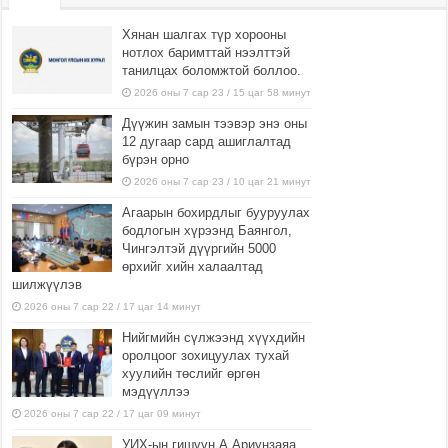
Хянан шалгах түр хорооны
нотлох баримттай нээлттэй
танилцах боломжтой боллоо.
2026 оны 7 сар 23 / 15 цаг 58 минут
Дүүжин замын тээвэр энэ оны
12 дугаар сард ашиглалтад
бүрэн орно
2026 оны 7 сар 23 / 10 цаг 21 минут
Агаарын бохирдлыг бууруулах
бодлогын хүрээнд Баянгол,
Чингэлтэй дүүргийн 5000
өрхийг хийн халаалтад
шилжүүлэв
2026 оны 7 сар 22 / 17 цаг 14 минут
Нийгмийн сүлжээнд хүүхдийн
оролцоог зохицуулах тухай
хуулийн төслийг өргөн
мэдүүллээ
2026 оны 7 сар 22 / 17 цаг 09 минут
УИХ-ын гишүүн А.Ариунзаяа