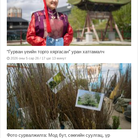
“Гурван үеийн торго хяргасан” уран хатгамалч
2026 оны 5 сар 26 / 17 цаг 13 минут
Фото сурвалжилга: Мод бут, сөөгийн суулгац, үр