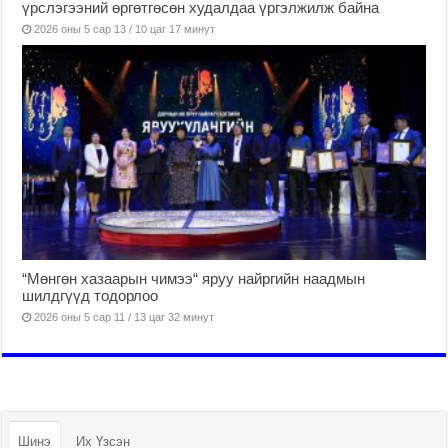
үрслэгээний өргөтгөсөн худалдаа үргэлжилж байна
2026 оны 5 сар 13 / 10 цаг 17 минут
“Мөнгөн хазаарын чимээ“ яруу найргийн наадмын
шилдгүүд тодорлоо
2026 оны 5 сар 11 / 13 цаг 32 минут
Шинэ
Их Үзсэн