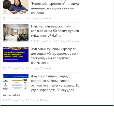
“Нээлттэй парламент” танхимд
ажиллаж, иргэдийн саналыг
сонслоо
2026 оны 7 сар 22 / 17 цаг 04 минут
Нийслэлийн өвөлжилтийн
бэлтгэл ажил 50 орчим хувийн
гүйцэтгэлтэй байна
2026 оны 7 сар 22 / 14 цаг 15 минут
Хүн амын хүнсний хэрэгцээг
дотоодын үйлдвэрлэлээр нэн
тэргүүнд хангах зарчмыг
баримтална
2026 оны 7 сар 22 / 14 цаг 07 минут
Аюулгүй байдал, гадаад
бодлогын байнгын хороо
ээлжит чуулганы хугацаанд 18
удаа хуралдаж, 36 асуудал
хэлэлцжээ
2026 оны 7 сар 22 / 11 цаг 43 минут
“4 улирлын турш үйл
ажиллагаа явуулах