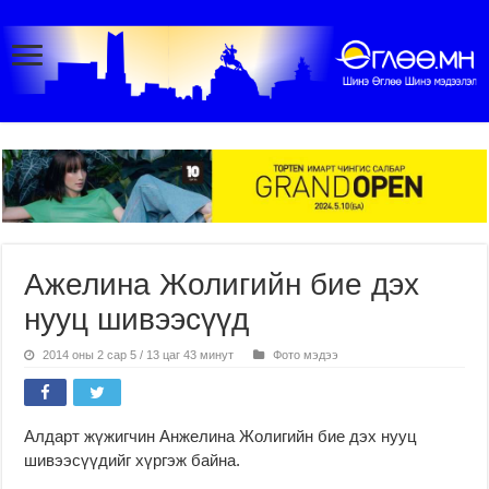
Ажелина Жолигийн бие дэх
нууц шивээсүүд
2014 оны 2 сар 5 / 13 цаг 43 минут
Фото мэдээ
Алдарт жүжигчин Анжелина Жолигийн бие дэх нууц
шивээсүүдийг хүргэж байна.