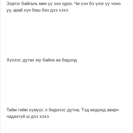
Зэрлэг байгаль мөн үү энэ одоо. Чи хэн бэ үнэг үү чоно
уу, арай хүн биш биз дээ хэхэ
Хүнээс дутах юу байна аа бидэнд
Тийм тийм хүмүүс л биднээс дутна. Тэд модонд авирч
чадахгүй ш дээ хэхэ