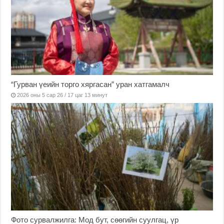
“Гурван үеийн торго хяргасан” уран хатгамалч
2026 оны 5 сар 26 / 17 цаг 13 минут
Фото сурвалжилга: Мод бут, сөөгийн суулгац, үр