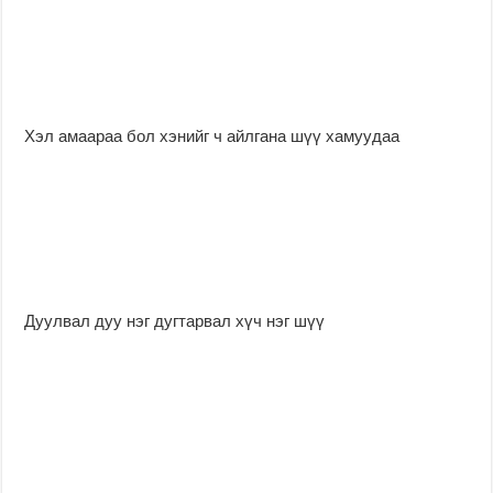
Хэл амаараа бол хэнийг ч айлгана шүү хамуудаа
Дуулвал дуу нэг дугтарвал хүч нэг шүү