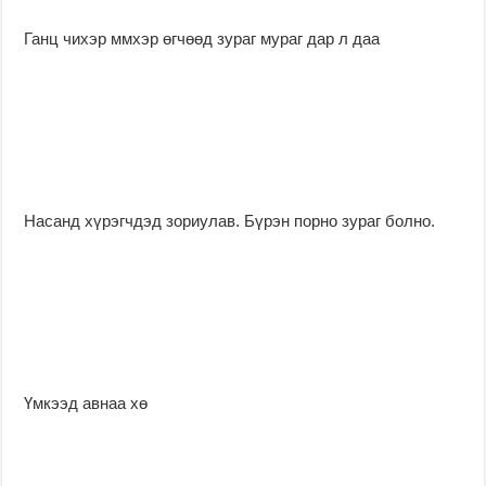
Ганц чихэр ммхэр өгчөөд зураг мураг дар л даа
Насанд хүрэгчдэд зориулав. Бүрэн порно зураг болно.
Үмкээд авнаа хө