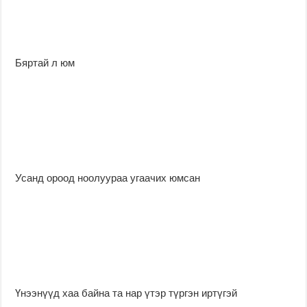
Бяртай л юм
Усанд ороод ноолуураа угаачих юмсан
Үнээнүүд хаа байна та нар үтэр түргэн иртүгэй