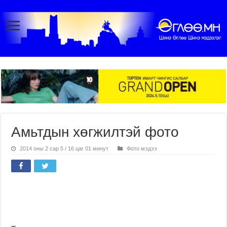
Амьтдын хөгжилтэй фото
2014 оны 2 сар 5 / 16 цаг 01 минут
Фото мэдээ