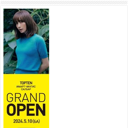
Иргэд нийгмийн харилцаа,
хөдөлмөр эрхлэхэд
тулгамдаж буй асуудлаа УИХ-
ын гишүүнд уламжиллаа
2026 оны 7 сар 29 / 9 цаг 52 минут
“СМАРТ СЭЛБЭ СИТИ”-Г
ЗОРИЛТОТ БҮЛЭГТ ХҮРГЭХ
ХҮРЭЭНД МКВ-ИЙН ҮНИЙГ
БУУЛГАХ ҮҮРЭГ ӨГӨВ
2026 оны 7 сар 28 / 16 цаг 47 минут
Эдийн засгийн эрх чөлөөний тухай хуулийн үр
дүнд хөрөнгө оруулалтын таатай орчин бүрдэнэ
2026 оны 7 сар 28 / 16 цаг 43 минут
Нийгмийн чиглэлийн төслүүдийн санхүүжилтэд
хийгдэж буй шалгалтын улмаас сургуулийн
бүтээн байгуулалтын төслийн ашиглалтад орох
хугацаа хойшилж байна
2026 оны 7 сар 28 / 14 цаг 33 минут
Хан-Уул дүүргийн 4 дүгээр хороонд баригдсан
960 хүүхдийн хүчин чадалтай сургуулийн
барилгын ажил дууссан байна