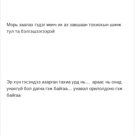
Морь заалах гэдэг мөнч их аз завшаан тохиохын шинж
тул та бэлгэшээгээрэй
Эр хүн гэсэндээ азарган тахиа урд нь… араас нь охид
унахгүй бол дагна гэж байгаа… унавал орилолдоно гэж
байгаа