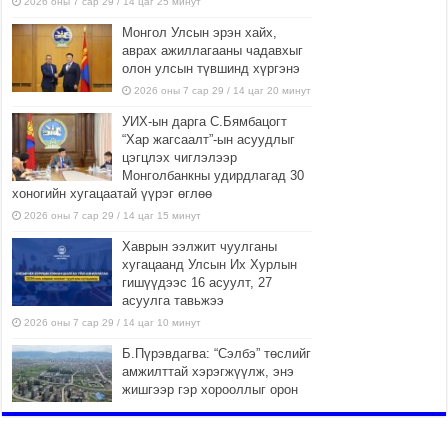
2026 оны 7 сар 29 / 14 цаг 25 минут
Монгол Улсын эрэн хайх,
аврах ажиллагааны чадавхыг
олон улсын түвшинд хүргэнэ
2026 оны 7 сар 29 / 14 цаг 20 минут
УИХ-ын дарга С.Бямбацогт
“Хар жагсаалт”-ын асуудлыг
цэгцлэх чиглэлээр
Монголбанкны удирдлагад 30
хоногийн хугацаатай үүрэг өглөө
2026 оны 7 сар 29 / 14 цаг 15 минут
Хаврын ээлжит чуулганы
хугацаанд Улсын Их Хурлын
гишүүдээс 16 асуулт, 27
асуулга тавьжээ
2026 оны 7 сар 29 / 14 цаг 10 минут
Б.Пүрэвдагва: “Сэлбэ” төслийг
амжилттай хэрэгжүүлж, энэ
жишгээр гэр хорооллыг орон
сууцжуулна
2026 оны 7 сар 29 / 9 цаг 58 минут