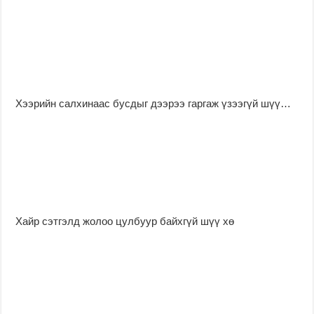
Хээрийн салхинаас бусдыг дээрээ гаргаж үзээгүй шүү…
Хайр сэтгэлд жолоо цулбуур байхгүй шүү хө