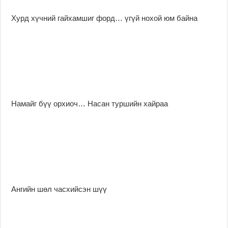
Хурд хүчний гайхамшиг форд… үгүй нохой юм байна
Намайг бүү орхиоч… Насан туршийн хайраа
Ангийн шөл часхийсэн шүү