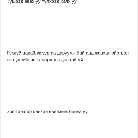
Түшээд авах уу түлхээд хаях уу
Гэмгүй царайлж зургаа даруулж байгаад жаахан ойртвол
нь нүүрийг нь самардана даа гайгүй
Зоо тэнэгэр сайхан өвөлжиж байна уу