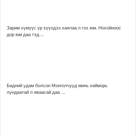
Зарим хүмүүс үр хүүхдээ хаялаа л гэх юм. Нохойноос
дор юм даа тэд…
Бидний удам болсон Монголчууд минь хийморь
лундаатай л яваасай даа …