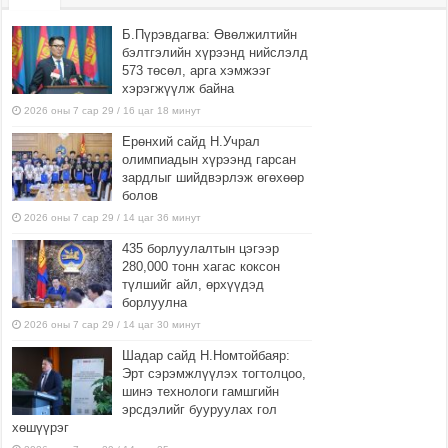
Б.Пүрэвдагва: Өвөлжилтийн
бэлтгэлийн хүрээнд нийслэлд
573 төсөл, арга хэмжээг
хэрэгжүүлж байна
2026 оны 7 сар 29 / 16 цаг 18 минут
Ерөнхий сайд Н.Учрал
олимпиадын хүрээнд гарсан
зардлыг шийдвэрлэж өгөхөөр
болов
2026 оны 7 сар 29 / 14 цаг 36 минут
435 борлуулалтын цэгээр
280,000 тонн хагас коксон
түлшийг айл, өрхүүдэд
борлуулна
2026 оны 7 сар 29 / 14 цаг 30 минут
Шадар сайд Н.Номтойбаяр:
Эрт сэрэмжлүүлэх тогтолцоо,
шинэ технологи гамшгийн
эрсдэлийг бууруулах гол
хөшүүрэг