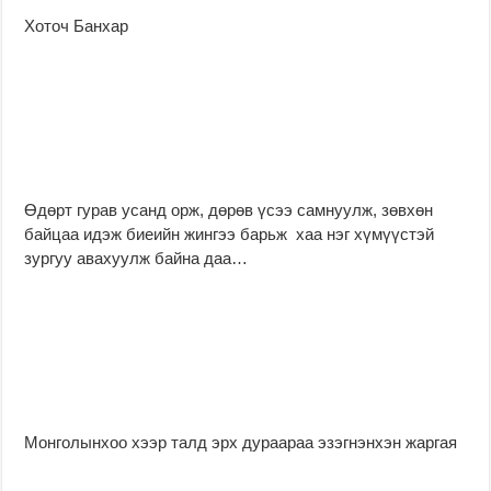
Хоточ Банхар
Өдөрт гурав усанд орж, дөрөв үсээ самнуулж, зөвхөн
байцаа идэж биеийн жингээ барьж хаа нэг хүмүүстэй
зургуу авахуулж байна даа…
Монголынхоо хээр талд эрх дураараа эзэгнэнхэн жаргая