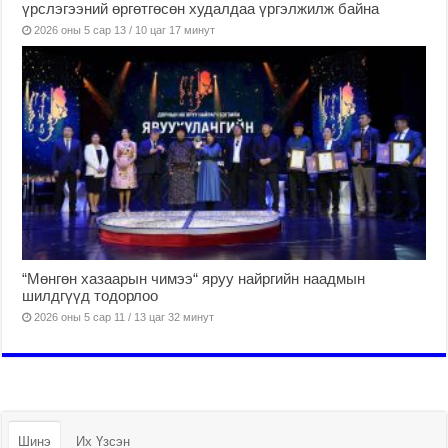
үрслэгээний өргөтгөсөн худалдаа үргэлжилж байна
2026 оны 5 сар 13 / 10 цаг 17 минут
“Мөнгөн хазаарын чимээ“ яруу найргийн наадмын
шилдгүүд тодорлоо
2026 оны 5 сар 11 / 13 цаг 32 минут
Шинэ
Их Үзсэн