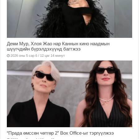
Деми Мур, Хлоя Жао нар Каннын кино наадмын
шүүгчдийн бүрэлдэхүүнд багтжээ
2026 оны 5 сар 6 / 12 цаг 14 минут
“Прада өмссөн чөтгөр 2” Box Office-ыг тэргүүлжээ