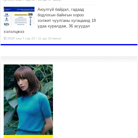
Аюулгүй байдал, гадаад
бодлогын байнгын хороо
ээлжит чуулганы хугацаанд 18
удаа хуралдаж, 36 асуудал
хэлэлцжээ
2026 оны 7 сар 22 / 11 цаг 43 минут
“4 улирлын турш үйл
ажиллагаа явуулах
боломжтой-Хүүхэд хөгжүүлэх
төв” байгуулах төсөлд төр,
хувийн хэвшлийн түншлэлийн хүрээнд хамтран
ажиллахыг урьж байна
2026 оны 7 сар 22 / 9 цаг 28 минут
Б.Пүрэвдагва: “Урт цагаан”-ыг
залуучууд чөлөөт цагаа
өнгөрүүлдэг, жуулчид зорьж
ирдэг цэг болгоно
2026 оны 7 сар 21 / 16 цаг 47 минут
Тусгай замын автобус /BRT/ төслийн удирдах
хорооны ээлжит хуралдаан боллоо
2026 оны 7 сар 21 / 16 цаг 43 минут