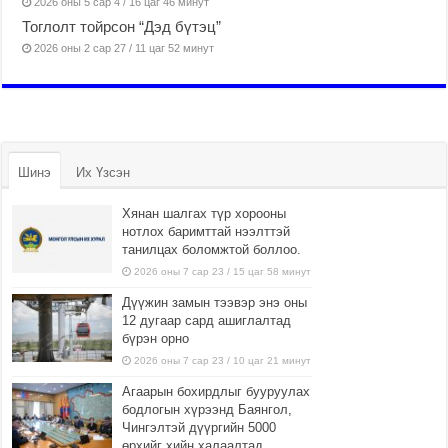
2026 оны 5 сар 4 / 16 цаг 46 минут
Тоглолт тойрсон “Дэд бүтэц”
2026 оны 2 сар 27 / 11 цаг 52 минут
Шинэ
Их Үзсэн
Хянан шалгах түр хорооны
нотлох баримттай нээлттэй
танилцах боломжтой боллоо.
2026 оны 7 сар 23 / 15 цаг 58 минут
Дүүжин замын тээвэр энэ оны
12 дугаар сард ашиглалтад
бүрэн орно
2026 оны 7 сар 23 / 10 цаг 21 минут
Агаарын бохирдлыг бууруулах
бодлогын хүрээнд Баянгол,
Чингэлтэй дүүргийн 5000
өрхийг хийн халаалтад