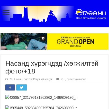
Насанд хүрэгчдэд /хөгжилтэй
фото/+18
2014 оны 2 сар 5 / 19 цаг 26 минут
+18
,
Энтертайнмент