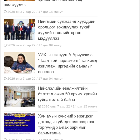
шилжүүлэв
2026 оны 7 сар 22 / 17 цаг 14 минут
Нийгмийн сүлжээнд хүүхдийн
оролцоог зохицуулах тухай
хуулийн төслийг өргөн
мэдүүллээ
2026 оны 7 сар 22 / 17 цаг 09 минут
УИХ-ын гишүүн А.Ариунзаяа
“Нээлттэй парламент” танхимд
ажиллаж, иргэдийн саналыг
сонслоо
2026 оны 7 сар 22 / 17 цаг 04 минут
Нийслэлийн өвөлжилтийн
бэлтгэл ажил 50 орчим хувийн
гүйцэтгэлтэй байна
2026 оны 7 сар 22 / 14 цаг 15 минут
Хүн амын хүнсний хэрэгцээг
дотоодын үйлдвэрлэлээр нэн
тэргүүнд хангах зарчмыг
баримтална
2026 оны 7 сар 22 / 14 цаг 07 минут