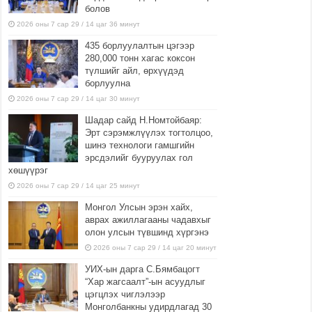
болов
2026 оны 7 сар 29 / 14 цаг 36 минут
435 борлуулалтын цэгээр
280,000 тонн хагас коксон
түлшийг айл, өрхүүдэд
борлуулна
2026 оны 7 сар 29 / 14 цаг 30 минут
Шадар сайд Н.Номтойбаяр:
Эрт сэрэмжлүүлэх тогтолцоо,
шинэ технологи гамшгийн
эрсдэлийг бууруулах гол
хөшүүрэг
2026 оны 7 сар 29 / 14 цаг 25 минут
Монгол Улсын эрэн хайх,
аврах ажиллагааны чадавхыг
олон улсын түвшинд хүргэнэ
2026 оны 7 сар 29 / 14 цаг 20 минут
УИХ-ын дарга С.Бямбацогт
“Хар жагсаалт”-ын асуудлыг
цэгцлэх чиглэлээр
Монголбанкны удирдлагад 30