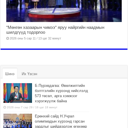
“Мөнгөн хазаарын чимээ“ яруу найргийн наадмын
шилдгүүд тодорлоо
2026 оны 5 сар 11 / 13 цаг 32 минут
Шинэ
Их Үзсэн
Б.Пүрэвдагва: Өвөлжилтийн
бэлтгэлийн хүрээнд нийслэлд
573 төсөл, арга хэмжээг
хэрэгжүүлж байна
2026 оны 7 сар 29 / 16 цаг 18 минут
Ерөнхий сайд Н.Учрал
олимпиадын хүрээнд гарсан
зардлыг шийдвэрлэж өгөхөөр