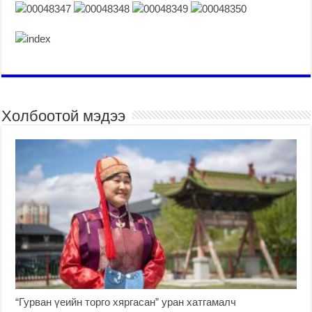
Холбоотой мэдээ
“Гурван үеийн торго хяргасан” уран хатгамалч