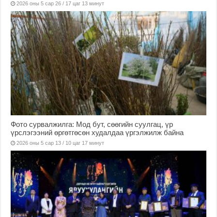
2026 оны 5 сар 26 / 17 цаг 13 минут
Фото сурвалжилга: Мод бут, сөөгийн суулгац, үр
үрслэгээний өргөтгөсөн худалдаа үргэлжилж байна
2026 оны 5 сар 13 / 10 цаг 17 минут