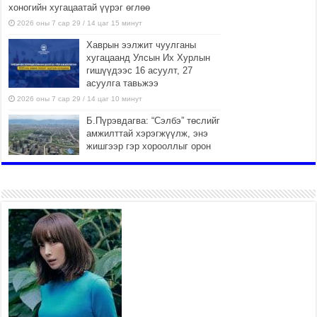
хоногийн хугацаатай үүрэг өглөө
2026 оны 7 сар 29 / 14 цаг 15 минут
Хаврын ээлжит чуулганы
хугацаанд Улсын Их Хурлын
гишүүдээс 16 асуулт, 27
асуулга тавьжээ
2026 оны 7 сар 29 / 14 цаг 10 минут
Б.Пүрэвдагва: “Сэлбэ” төслийг
амжилттай хэрэгжүүлж, энэ
жишгээр гэр хорооллыг орон
сууцжуулна
2026 оны 7 сар 29 / 9 цаг 58 минут
Иргэд нийгмийн харилцаа,
хөдөлмөр эрхлэхэд
тулгамдаж буй асуудлаа УИХ-
ын гишүүнд уламжиллаа
2026 оны 7 сар 29 / 9 цаг 52 минут
“СМАРТ СЭЛБЭ СИТИ”-Г ЗОРИЛТОТ БҮЛЭГТ
ХҮРГЭХ ХҮРЭЭНД МКВ-ИЙН ҮНИЙГ БУУЛГАХ
ҮҮРЭГ ӨГӨВ
2026 оны 7 сар 28 / 16 цаг 47 минут