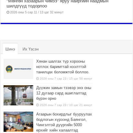
“Мөнгөн хазаарын чимээ“ яруу найргийн наадмын
шилдгүүд тодорлоо
2026 оны 5 сар 11 / 13 цаг 32 минут
Шинэ
Их Үзсэн
Хянан шалгах түр хорооны
нотлох баримттай нээлттэй
танилцах боломжтой боллоо.
2026 оны 7 сар 23 / 15 цаг 58 минут
Дүүжин замын тээвэр энэ оны
12 дугаар сард ашиглалтад
бүрэн орно
2026 оны 7 сар 23 / 10 цаг 21 минут
Агаарын бохирдлыг бууруулах
бодлогын хүрээнд Баянгол,
Чингэлтэй дүүргийн 5000
өрхийг хийн халаалтад