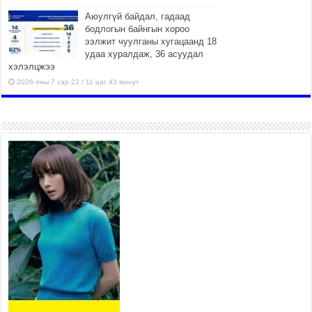
Аюулгүй байдал, гадаад
бодлогын байнгын хороо
ээлжит чуулганы хугацаанд 18
удаа хуралдаж, 36 асуудал
хэлэлцжээ
2026 оны 7 сар 22 / 11 цаг 43 минут
“4 улирлын турш үйл
ажиллагаа явуулах
боломжтой-Хүүхэд хөгжүүлэх
төв” байгуулах төсөлд төр,
хувийн хэвшлийн түншлэлийн хүрээнд хамтран
ажиллахыг урьж байна
2026 оны 7 сар 22 / 9 цаг 28 минут
Б.Пүрэвдагва: “Урт цагаан”-ыг
залуучууд чөлөөт цагаа
өнгөрүүлдэг, жуулчид зорьж
ирдэг цэг болгоно
2026 оны 7 сар 21 / 16 цаг 47 минут
Тусгай замын автобус /BRT/ төслийн удирдах
хорооны ээлжит хуралдаан боллоо
2026 оны 7 сар 21 / 16 цаг 43 минут