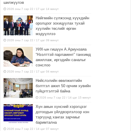
шилжүүлэв
2026 оны 7 сар 22 / 17 цаг 14 минут
Нийгмийн сүлжээнд хүүхдийн
оролцоог зохицуулах тухай
хуулийн төслийг өргөн
мэдүүллээ
2026 оны 7 сар 22 / 17 цаг 09 минут
УИХ-ын гишүүн А.Ариунзаяа
“Нээлттэй парламент” танхимд
ажиллаж, иргэдийн саналыг
сонслоо
2026 оны 7 сар 22 / 17 цаг 04 минут
Нийслэлийн өвөлжилтийн
бэлтгэл ажил 50 орчим хувийн
гүйцэтгэлтэй байна
2026 оны 7 сар 22 / 14 цаг 15 минут
Хүн амын хүнсний хэрэгцээг
дотоодын үйлдвэрлэлээр нэн
тэргүүнд хангах зарчмыг
баримтална
2026 оны 7 сар 22 / 14 цаг 07 минут