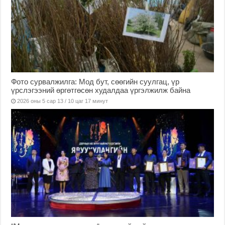
Фото сурвалжилга: Мод бут, сөөгийн суулгац, үр
үрслэгээний өргөтгөсөн худалдаа үргэлжилж байна
2026 оны 5 сар 13 / 10 цаг 17 минут