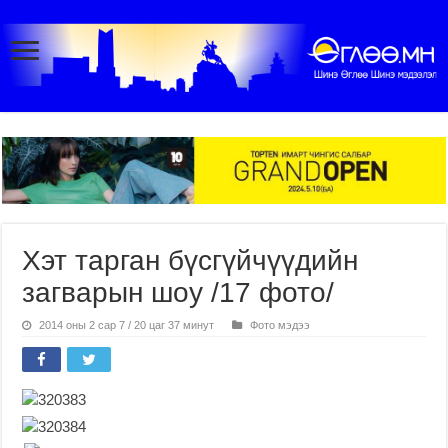
Хэт тарган бүсгүйчүүдийн
загварын шоу /17 фото/
2014 оны 2 сар 7 / 20 цаг 37 минут
Фото мэдээ