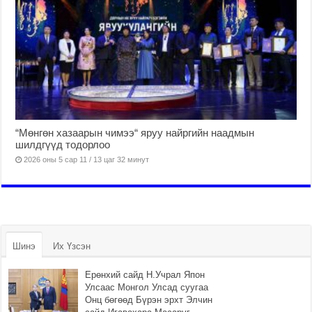
“Мөнгөн хазаарын чимээ“ яруу найргийн наадмын
шилдгүүд тодорлоо
2026 оны 5 сар 11 / 13 цаг 32 минут
Шинэ
Их Үзсэн
Ерөнхий сайд Н.Учрал Япон
Улсаас Монгол Улсад суугаа
Онц бөгөөд Бүрэн эрхт Элчин