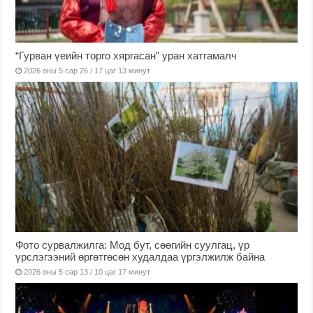
“Гурван үеийн торго хяргасан” уран хатгамалч
2026 оны 5 сар 26 / 17 цаг 13 минут
Фото сурвалжилга: Мод бут, сөөгийн суулгац, үр
үрслэгээний өргөтгөсөн худалдаа үргэлжилж байна
2026 оны 5 сар 13 / 10 цаг 17 минут