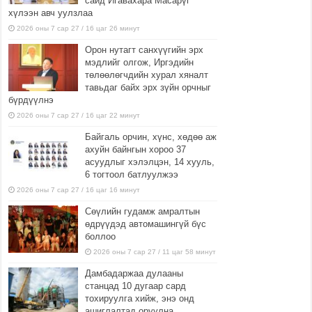
сайд Игавахара Масарүг
хүлээн авч уулзлаа
2026 оны 7 сар 27 / 16 цаг 26 минут
Орон нутагт санхүүгийн эрх
мэдлийг олгож, Иргэдийн
төлөөлөгчдийн хурал хяналт
тавьдаг байх эрх зүйн орчныг
бүрдүүлнэ
2026 оны 7 сар 27 / 16 цаг 22 минут
Байгаль орчин, хүнс, хөдөө аж
ахуйн байнгын хороо 37
асуудлыг хэлэлцэн, 14 хууль,
6 тогтоол батлуулжээ
2026 оны 7 сар 27 / 16 цаг 16 минут
Сөүлийн гудамж амралтын
өдрүүдэд автомашингүй бүс
боллоо
2026 оны 7 сар 27 / 11 цаг 58 минут
Дамбадаржаа дулааны
станцад 10 дугаар сард
тохируулга хийж, энэ онд
ашиглалтад оруулна