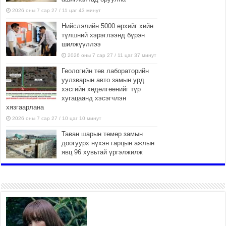
2026 оны 7 сар 27 / 11 цаг 43 минут
Нийслэлийн 5000 өрхийг хийн
түлшний хэрэглээнд бүрэн
шилжүүллээ
2026 оны 7 сар 27 / 11 цаг 37 минут
Геологийн төв лабораторийн
уулзварын авто замын урд
хэсгийн хөдөлгөөнийг түр
хугацаанд хэсэгчлэн
хязгаарлана
2026 оны 7 сар 27 / 10 цаг 10 минут
Таван шарын төмөр замын
доогуурх нүхэн гарцын ажлын
явц 96 хувьтай үргэлжилж
байна
2026 оны 7 сар 27 / 10 цаг 04 минут
Нийслэлийн харьяа амаржих
газруудыг “Эх, хүүхдийн төв”
болгон өргөтгөнө
2026 оны 7 сар 27 / 9 цаг 58 минут