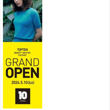
ТӨВ АЙМАГТ ӨВЛИЙН
БЭЛТГЭЛ АЖИЛ 80 ХУВЬТАЙ
ҮРГЭЛЖИЛЖ БАЙНА
2026 оны 7 сар 27 / 9 цаг 51 минут
“Хөдөө аж ахуй, хөдөөгийн хөгжил төслийн 2
дахь шат” төслийн хүрээнд 4 банктай
дамжуулан зээлдүүлэх гэрээ байгууллаа
2026 оны 7 сар 27 / 9 цаг 40 минут
УИХ-ын гишүүн С.Зулпхар: Иргэдийн санал
хууль тогтоох үйл ажиллагааны чухал үндэс
2026 оны 7 сар 27 / 9 цаг 19 минут
Ерөнхий хяналтын хоёр удаагийн сонсголд 345
хүн оролцжээ
2026 оны 7 сар 27 / 9 цаг 13 минут
Хянан шалгах түр хорооны нотлох баримттай
нээлттэй танилцах боломжтой боллоо.
2026 оны 7 сар 23 / 15 цаг 58 минут
Дүүжин замын тээвэр энэ оны 12 дугаар сард
ашиглалтад бүрэн орно
2026 оны 7 сар 23 / 10 цаг 21 минут