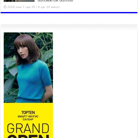
боломжтой боллоо
2026 оны 7 сар 20 / 9 цаг 20 минут
Хан-Уул дүүрэг, Чингисийн
өргөн чөлөөний ус зайлуулах
шугам хоолойн ажил 80
хувьтай үргэлжилж байна
2026 оны 7 сар 20 / 9 цаг 14 минут
Усархаг аадар бороо орж
байгаа тул аюулгүй байдлаа
хангаж, үер усны аюулаас
сэрэмжлэхийг нийслэлийн
Онцгой байдлын газраас анхааруулж байна
2026 оны 7 сар 20 / 9 цаг 09 минут
311 алба хаагч, 119 техник хэрэгсэлтэй ажиллаж
үер усны аюул, болзошгүй эрсдэлээс сэргийлж
байна
2026 оны 7 сар 20 / 9 цаг 05 минут
Аяллаа зөв төлөвлөхийг иргэдэд зөвлөж байна
2026 оны 7 сар 16 / 11 цаг 50 минут
Үер усны болзошгүй аюулаас сэргийлж,
холбогдох байгууллагууд өндөржүүлсэн бэлэн