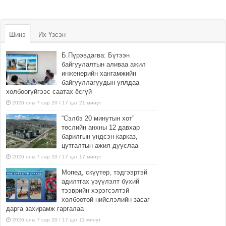
Шинэ
Их Үзсэн
Б.Пүрэвдагва: Бүтээн
байгуулалтын аливаа ажил
инженерийн хангамжийн
байгууллагуудын уялдаа
холбоогүйгээс саатах ёсгүй
2026 оны 7 сар 20 / 17 цаг 21 минут
“Сэлбэ 20 минутын хот”
төслийн анхны 12 давхар
барилгын үндсэн карказ,
цутгалтын ажил дууслаа
2026 оны 7 сар 20 / 17 цаг 17 минут
Мопед, скүүтер, тэдгээртэй
адилтгах үзүүлэлт бүхий
тээврийн хэрэгсэлтэй
холбоотой нийслэлийн засаг
дарга захирамж гаргалаа
2026 оны 7 сар 20 / 17 цаг 11 минут