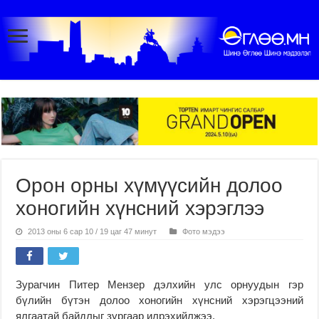
Орон орны хүмүүсийн долоо
хоногийн хүнсний хэрэглээ
2013 оны 6 сар 10 / 19 цаг 47 минут
Фото мэдээ
Зурагчин Питер Мензер дэлхийн улс орнуудын гэр
бүлийн бүтэн долоо хоногийн хүнсний хэрэгцээний
ялгаатай байдлыг зургаар илрэхийлжээ.