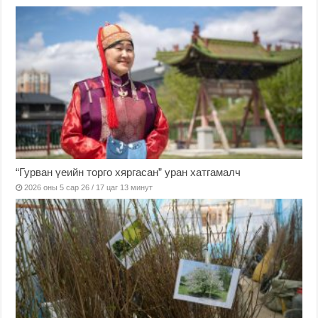
“Гурван үеийн торго хяргасан” уран хатгамалч
2026 оны 5 сар 26 / 17 цаг 13 минут