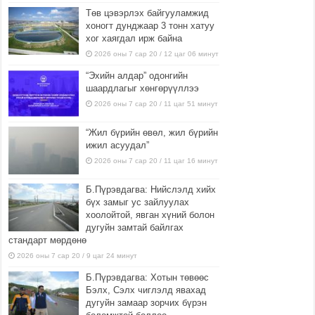
Төв цэвэрлэх байгууламжид
хоногт дунджаар 3 тонн хатуу
хог хаягдал ирж байна
2026 оны 7 сар 20 / 12 цаг 06 минут
“Эхийн алдар” одонгийн
шаардлагыг хөнгөрүүллээ
2026 оны 7 сар 20 / 11 цаг 51 минут
“Жил бүрийн өвөл, жил бүрийн
ижил асуудал”
2026 оны 7 сар 20 / 11 цаг 16 минут
Б.Пүрэвдагва: Нийслэлд хийх
бүх замыг ус зайлуулах
хоолойтой, явган хүний болон
дугуйн замтай байлгах
стандарт мөрдөнө
2026 оны 7 сар 20 / 9 цаг 24 минут
Б.Пүрэвдагва: Хотын төвөөс
Бэлх, Сэлх чиглэлд явахад
дугуйн замаар зорчих бүрэн