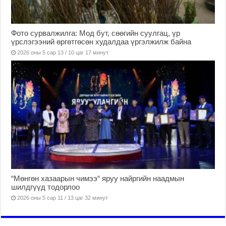
Фото сурвалжилга: Мод бут, сөөгийн суулгац, үр
үрслэгээний өргөтгөсөн худалдаа үргэлжилж байна
2026 оны 5 сар 13 / 10 цаг 17 минут
“Мөнгөн хазаарын чимээ“ яруу найргийн наадмын
шилдгүүд тодорлоо
2026 оны 5 сар 11 / 13 цаг 32 минут