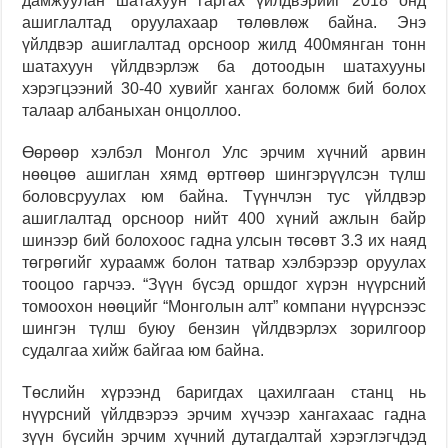
дамжуулан шатахуун гаргах үйлдвэрийг 2018 онд
ашиглалтад оруулахаар төлөвлөж байна. Энэ
үйлдвэр ашиглалтад орсноор жилд 400
мянган тонн
шатахуун үйлдвэрлэж
ба
дотоодын шатахууны
хэрэгцээний 30-40 хувийг хангах боломж бий болох
талаар албаныхан онцо
ллоо
.
Өөрөөр хэлбэл Монгол Улс эрчим хүчний арвин
нөөцөө ашиглан хямд өртгөөр шингэрүүлсэн түлш
боловсруул
ах юм байна
. Түүнчлэн тус үйлдвэр
ашиглалтад орсноор нийт 400 хүний ажлын байр
шинээр бий болохоос гадна улсын төсөвт 3.3 их наяд
төгрөгийг хураамж болон татвар хэлбэрээр оруулах
тооцоо гарчээ. “Зүүн бүсэд оршдог хүрэн нүүрсний
томоохон нөөцийг “Монголын алт” компани нүүрснээс
шингэн түлш буюу бензин үйлдвэрлэх зорилгоор
судалгаа хийж бай
гаа юм байна
.
Төслийн хүрээнд баригдах цахилгаан станц нь
нүүрсний үйлдвэрээ эрчим хүчээр хангахаас гадна
зүүн бүсийн эрчим хүчний дутагдалтай хэрэглэгчдэд