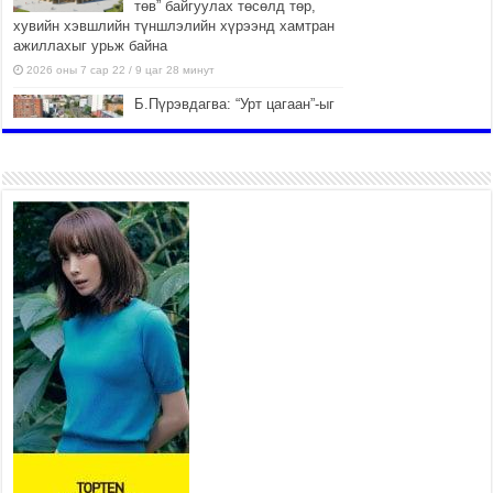
төв” байгуулах төсөлд төр,
хувийн хэвшлийн түншлэлийн хүрээнд хамтран
ажиллахыг урьж байна
2026 оны 7 сар 22 / 9 цаг 28 минут
Б.Пүрэвдагва: “Урт цагаан”-ыг
залуучууд чөлөөт цагаа
өнгөрүүлдэг, жуулчид зорьж
ирдэг цэг болгоно
2026 оны 7 сар 21 / 16 цаг 47 минут
Тусгай замын автобус /BRT/
төслийн удирдах хорооны
ээлжит хуралдаан боллоо
2026 оны 7 сар 21 / 16 цаг 43 минут
Ерөнхий сайд Н.Учрал БНХАУ-
аас Монгол Улсад суугаа
Элчин сайд Шэнь
Миньжюанийг хүлээн авч
уулзав
2026 оны 7 сар 21 / 16 цаг 39 минут
БҮГД НАЙРАМДАХ ТАЖИКИСТАН УЛСТАЙ
ЭДИЙН ЗАСГИЙН ХАМТЫН АЖИЛЛАГААГ