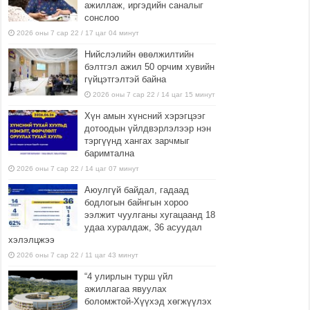
ажиллаж, иргэдийн саналыг
сонслоо
2026 оны 7 сар 22 / 17 цаг 04 минут
Нийслэлийн өвөлжилтийн
бэлтгэл ажил 50 орчим хувийн
гүйцэтгэлтэй байна
2026 оны 7 сар 22 / 14 цаг 15 минут
Хүн амын хүнсний хэрэгцээг
дотоодын үйлдвэрлэлээр нэн
тэргүүнд хангах зарчмыг
баримтална
2026 оны 7 сар 22 / 14 цаг 07 минут
Аюулгүй байдал, гадаад
бодлогын байнгын хороо
ээлжит чуулганы хугацаанд 18
удаа хуралдаж, 36 асуудал
хэлэлцжээ
2026 оны 7 сар 22 / 11 цаг 43 минут
“4 улирлын турш үйл
ажиллагаа явуулах
боломжтой-Хүүхэд хөгжүүлэх