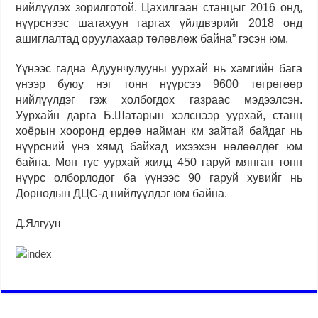
нийлүүлэх зорилготой. Цахилгаан станцыг 2016 онд,
нүүрснээс шатахуун гаргах үйлдвэрийг 2018 онд
ашиглалтад оруулахаар төлөвлөж байна” гэсэн юм.
Үүнээс гадна Адуунчулууны уурхай нь хамгийн бага
үнээр буюу нэг тонн нүүрсээ 9600 төгрөгөөр
нийлүүлдэг гэж холбогдох газраас мэдээлсэн.
Уурхайн дарга Б.Шатарын хэлснээр уурхай, станц
хоёрын хооронд ердөө найман км зайтай байдаг нь
нүүрсний үнэ хямд байхад ихээхэн нөлөөлдөг юм
байна. Мөн тус уурхай жилд 450 гаруй мянган тонн
нүүрс олборлодог ба үүнээс 90 гаруй хувийг нь
Дорнодын ДЦС-д нийлүүлдэг
юм байна
.
Д.Ялгуун