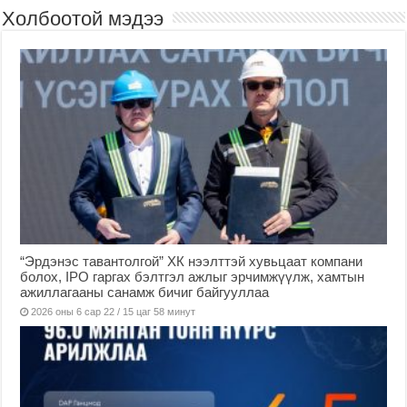
Холбоотой мэдээ
“Эрдэнэс тавантолгой” ХК нээлттэй хувьцаат компани
болох, IPO гаргах бэлтгэл ажлыг эрчимжүүлж, хамтын
ажиллагааны санамж бичиг байгууллаа
2026 оны 6 сар 22 / 15 цаг 58 минут