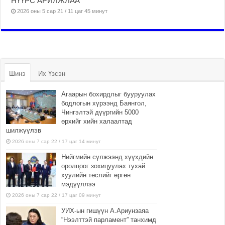
НҮҮРС АРИЛЖЛАА
2026 оны 5 сар 21 / 11 цаг 45 минут
Шинэ
Их Үзсэн
Агаарын бохирдлыг бууруулах
бодлогын хүрээнд Баянгол,
Чингэлтэй дүүргийн 5000
өрхийг хийн халаалтад
шилжүүлэв
2026 оны 7 сар 22 / 17 цаг 14 минут
Нийгмийн сүлжээнд хүүхдийн
оролцоог зохицуулах тухай
хуулийн төслийг өргөн
мэдүүллээ
2026 оны 7 сар 22 / 17 цаг 09 минут
УИХ-ын гишүүн А.Ариунзаяа
“Нээлттэй парламент” танхимд