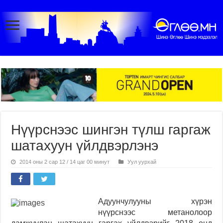
Нүүрснээс шингэн түлш гаргаж
шатахуун үйлдвэрлэнэ
2014 оны 2 сар 12 / 14 цаг 00 минут
Уул уурхай
Адуунчулууны хүрэн
нүүрснээс метанолоор