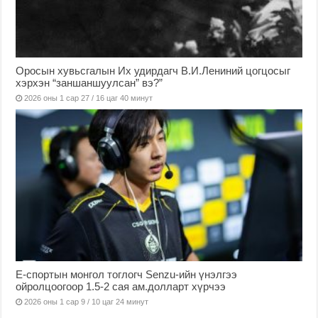
Оросын хувьсгалын Их удирдагч В.И.Лениний цогцосыг
хэрхэн “заншаншуулсан” вэ?”
2026 оны 1 сар 27 / 16 цаг 40 минут
Е-спортын монгол тоглогч Senzu-ийн үнэлгээ
ойролцоогоор 1.5-2 сая ам.долларт хүрчээ
2026 оны 1 сар 9 / 10 цаг 24 минут