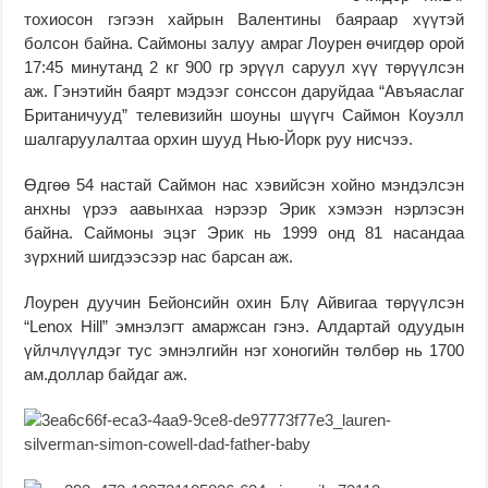
тохиосон гэгээн хайрын Валентины баяраар хүүтэй
болсон байна. Саймоны залуу амраг Лоурен өчигдөр орой
17:45 минутанд 2 кг 900 гр эрүүл саруул хүү төрүүлсэн
аж. Гэнэтийн баярт мэдээг сонссон даруйдаа “Авъяаслаг
Британичууд” телевизийн шоуны шүүгч Саймон Коуэлл
шалгаруулалтаа орхин шууд Нью-Йорк руу нисчээ.
Өдгөө 54 настай Саймон нас хэвийсэн хойно мэндэлсэн
анхны үрээ аавынхаа нэрээр Эрик хэмээн нэрлэсэн
байна. Саймоны эцэг Эрик нь 1999 онд 81 насандаа
зүрхний шигдээсээр нас барсан аж.
Лоурен дуучин Бейонсийн охин Блү Айвигаа төрүүлсэн
“Lenox Hill” эмнэлэгт амаржсан гэнэ. Алдартай одуудын
үйлчлүүлдэг тус эмнэлгийн нэг хоногийн төлбөр нь 1700
ам.доллар байдаг аж.