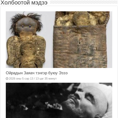
Холбоотой мэдээ
Ойрадын Заяач тэнгэр буюу Эзээ
2026 оны 5 сар 13 / 13 цаг 35 минут