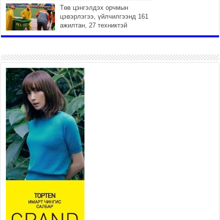
Төв цэнгэлдэх орчмын
цэвэрлэгээ, үйлчилгээнд 161
ажилтан, 27 техниктэй
ажиллаж байна
2026 оны 7 сар 15 / 11 цаг 22 минут
Наадмын амралтын өдрүүдэд нийслэлийн эрүүл
мэндийн байгууллагууд дараах хуваарийн дагуу
ажиллана
2026 оны 7 сар 15 / 11 цаг 18 минут
Үндэсний их баяр наадам эхэллээ
2026 оны 7 сар 15 / 11 цаг 14 минут
Үер усны аюулаас сэргийлж, нийслэлийн Онцгой
байдлын газрын 162 алба хаагч үүрэг гүйцэтгэж
байна
2026 оны 7 сар 15 / 11 цаг 07 минут
Үндэсний их сурын харваанд 850 харваач цэц
мэргэнээ сорьж байна
2026 оны 7 сар 15 / 11 цаг 03 минут
Төв цэнгэлдэхийн эргэн тойронд
2026 оны 7 сар 15 / 10 цаг 58 минут