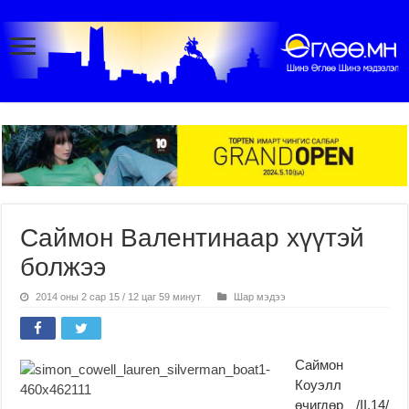
Саймон Валентинаар хүүтэй
болжээ
2014 оны 2 сар 15 / 12 цаг 59 минут
Шар мэдээ
Саймон
Коуэлл
өчигдөр /II.14/