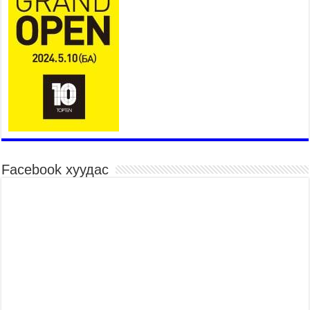
Үндэсний их баяр наадмын шагайн харваа
насанд хүрэгчдийн багийн харваагаар
үргэлжилж байна
2026 оны 7 сар 15 / 10 цаг 52 минут
Үндэсний их баяр наадмын хүчит бөхийн
барилдаан эхэллээ
2026 оны 7 сар 15 / 10 цаг 46 минут
Үндэсний хувцасны өдрийг тохиолдуулан
“Дээлтэй монгол наадам” боллоо
2026 оны 7 сар 15 / 10 цаг 41 минут
Facebook хуудас
МОНГОЛ УЛСЫН ЕРӨНХИЙ САЙД Н.УЧРАЛ
БАЯР НААДМЫН НЭЭЛТЭД ОРОЛЦОЖ,
НААДАМЧИН ОЛОНД МЭНДЧИЛГЭЭ
ДЭВШҮҮЛЭВ
2026 оны 7 сар 14 / 17 цаг 56 минут
МОНГОЛ УЛСЫН ЕРӨНХИЙ САЙД Н.УЧРАЛ
БҮГД НАЙРАМДАХ СОЛОНГОС УЛСЫН
ЕРӨНХИЙЛӨГЧ И ЖЭ МЁН-Д БАРААЛХАВ
2026 оны 7 сар 14 / 17 цаг 51 минут