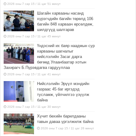
2026 оны 7 сар 15 / 11 цаг 51 минут
Шагайн харвааны насанд
хүрэгчдийн багийн төрөлд 106
багийн 848 харваач өрсөлдөж,
шилдгүүд шалгарав
2026 оны 7 сар 15 / 11 цаг 45 минут
Үндэсний их баяр наадмын сур
харвааны шагналыг
нийслэлийн Засаг дарга
бөгөөд Улаанбаатар хотын
Захирагч Б.Пүрэвдагва гардууллаа
2026 оны 7 сар 15 / 11 цаг 41 минут
Нийслэлийн Эрүүл мэндийн
газраас 45 баг иргэдэд
тусламж, үйлчилгээ үзүүлж
байна
2026 оны 7 сар 15 / 11 цаг 30 минут
Хүчит бөхийн барилдааны
тавын даваа үргэлжилж байна
2026 оны 7 сар 15 / 11 цаг 26 минут