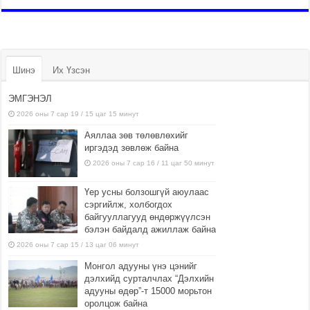
Шинэ
Их Үзсэн
ЭМГЭНЭЛ
2026 оны 7 сар 19 / 15 цаг 15 минут
Аяллаа зөв төлөвлөхийг
иргэдэд зөвлөж байна
2026 оны 7 сар 16 / 11 цаг 50 минут
Үер усны болзошгүй аюулаас
сэргийлж, холбогдох
байгууллагууд өндөржүүлсэн
бэлэн байдалд ажиллаж байна
2026 оны 7 сар 15 / 13 цаг 06 минут
Монгол адууны үнэ цэнийг
дэлхийд сурталчлах “Дэлхийн
адууны өдөр”-т 15000 морьтон
оролцож байна