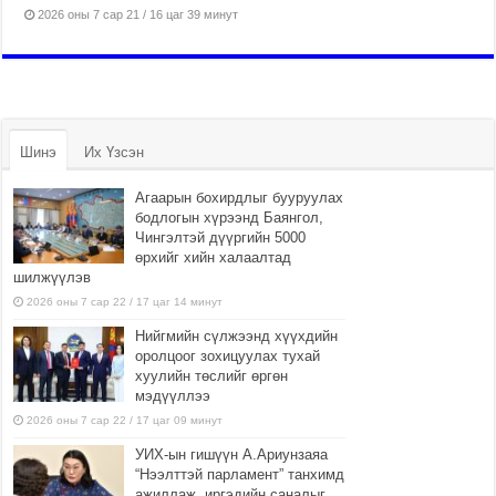
2026 оны 7 сар 21 / 16 цаг 39 минут
Шинэ
Их Үзсэн
Агаарын бохирдлыг бууруулах
бодлогын хүрээнд Баянгол,
Чингэлтэй дүүргийн 5000
өрхийг хийн халаалтад
шилжүүлэв
2026 оны 7 сар 22 / 17 цаг 14 минут
Нийгмийн сүлжээнд хүүхдийн
оролцоог зохицуулах тухай
хуулийн төслийг өргөн
мэдүүллээ
2026 оны 7 сар 22 / 17 цаг 09 минут
УИХ-ын гишүүн А.Ариунзаяа
“Нээлттэй парламент” танхимд
ажиллаж, иргэдийн саналыг