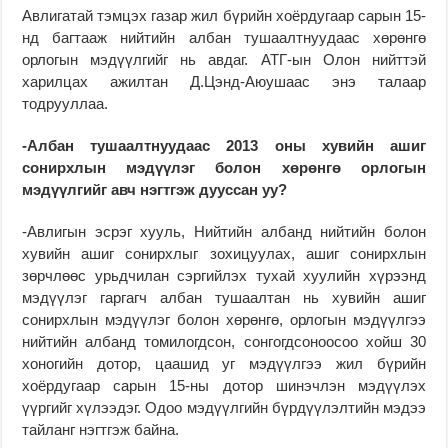
Авлигатай тэмцэх газар жил бүрийн хоёрдугаар сарын 15-
нд багтааж нийтийн албан тушаалтнуудаас хөрөнгө
орлогын мэдүүлгийг нь авдаг. АТГ-ын Олон нийттэй
харилцах ажилтан Д.Цэнд-Аюушаас энэ талаар
тодрууллаа.
-Албан тушаалтнуудаас 2013 оны хувийн ашиг
сонирхлын мэдүүлэг болон хөрөнгө орлогын
мэдүүлгийг авч нэгтгэж дууссан уу?
-Авлигын эсрэг хууль, Нийтийн албанд нийтийн болон
хувийн ашиг сонирхлыг зохицуулах, ашиг сонирхлын
зөрчлөөс урьдчилан сэргийлэх тухай хуулийн хүрээнд
мэдүүлэг гаргагч албан тушаалтан нь хувийн ашиг
сонирхлын мэдүүлэг болон хөрөнгө, орлогын мэдүүлгээ
нийтийн албанд томилогдсон, сонгогдсоноосоо хойш 30
хоногийн дотор, цаашид уг мэдүүлгээ жил бүрийн
хоёрдугаар сарын 15-ны дотор шинэчлэн мэдүүлэх
үүргийг хүлээдэг. Одоо мэдүүлгийн бүрдүүлэлтийн мэдээ
тайланг нэгтгэж байна.