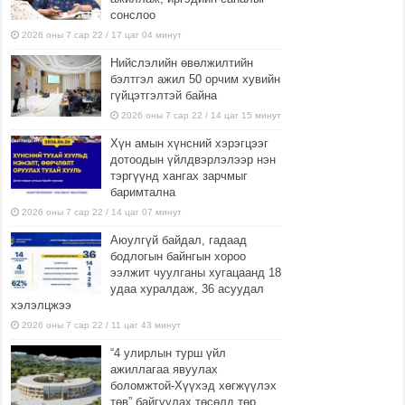
сонслоо
2026 оны 7 сар 22 / 17 цаг 04 минут
Нийслэлийн өвөлжилтийн
бэлтгэл ажил 50 орчим хувийн
гүйцэтгэлтэй байна
2026 оны 7 сар 22 / 14 цаг 15 минут
Хүн амын хүнсний хэрэгцээг
дотоодын үйлдвэрлэлээр нэн
тэргүүнд хангах зарчмыг
баримтална
2026 оны 7 сар 22 / 14 цаг 07 минут
Аюулгүй байдал, гадаад
бодлогын байнгын хороо
ээлжит чуулганы хугацаанд 18
удаа хуралдаж, 36 асуудал
хэлэлцжээ
2026 оны 7 сар 22 / 11 цаг 43 минут
“4 улирлын турш үйл
ажиллагаа явуулах
боломжтой-Хүүхэд хөгжүүлэх
төв” байгуулах төсөлд төр,