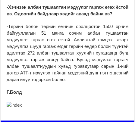
-Хэчнээн албан тушаалтан мэдүүлэг гаргаж өгөх ёстой
вэ. Одоогийн байдлаар хэдийг аваад байна вэ?
-Төрийн болон төрийн өмчийн оролцоотой 1500 орчим
байгууллагын 51 мянга орчим албан тушаалтан
мэдүүлгээ гаргаж өгөх ёстой. Авлигатай тэмцэх газарт
мэдүүлгээ шууд гаргаж өгдөг төрийн өндөр болон түүнтэй
адилтгах 272 албан тушаалтан хуулийн хугацаанд бүгд
мэдүүлгээ гаргаж өгөөд байна. Бусад мэдүүлэг гаргагч
албан тушаалтнуудын хувьд гуравдугаар сарын 1-ний
дотор АТГ-т ирүүлэх тайлан мэдээний дүнг нэгтгэгдсэний
дараа илүү тодорхой болно.
Г.Болд