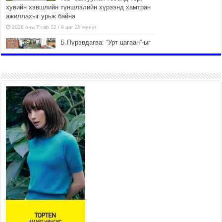
хувийн хэвшлийн түншлэлийн хүрээнд хамтран
ажиллахыг урьж байна
2026 оны 7 сар 22 / 9 цаг 28 минут
Б.Пүрэвдагва: “Урт цагаан”-ыг
залуучууд чөлөөт цагаа
өнгөрүүлдэг, жуулчид зорьж
ирдэг цэг болгоно
2026 оны 7 сар 21 / 16 цаг 47 минут
Тусгай замын автобус /BRT/
төслийн удирдах хорооны
ээлжит хуралдаан боллоо
2026 оны 7 сар 21 / 16 цаг 43 минут
Ерөнхий сайд Н.Учрал БНХАУ-
аас Монгол Улсад суугаа
Элчин сайд Шэнь
Миньжюанийг хүлээн авч
уулзав
2026 оны 7 сар 21 / 16 цаг 39 минут
БҮГД НАЙРАМДАХ ТАЖИКИСТАН УЛСТАЙ
ЭДИЙН ЗАСГИЙН ХАМТЫН АЖИЛЛАГААГ
ӨРГӨЖҮҮЛНЭ