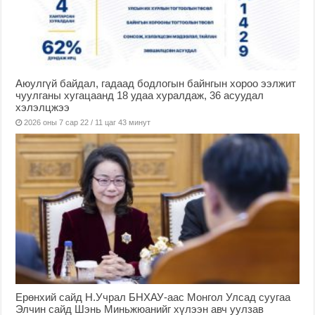
Аюулгүй байдал, гадаад бодлогын байнгын хороо ээлжит
чуулганы хугацаанд 18 удаа хуралдаж, 36 асуудал
хэлэлцжээ
2026 оны 7 сар 22 / 11 цаг 43 минут
Ерөнхий сайд Н.Учрал БНХАУ-аас Монгол Улсад суугаа
Элчин сайд Шэнь Миньжюанийг хүлээн авч уулзав