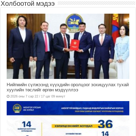
Холбоотой мэдээ
Нийгмийн сүлжээнд хүүхдийн оролцоог зохицуулах тухай
хуулийн төслийг өргөн мэдүүллээ
2026 оны 7 сар 22 / 17 цаг 09 минут