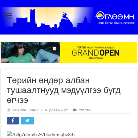
Төрийн өндөр албан
тушаалтнууд мэдүүлгээ бүгд
өгчээ
2014 оны 2 сар 19 / 14 цаг 41 минут
Улс төр