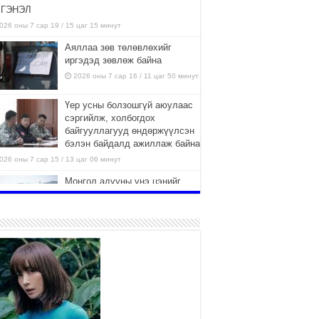
ГЭНЭЛ
026 оны 7 сар 19 / 15 цаг 15 минут
Аяллаа зөв төлөвлөхийг
иргэдэд зөвлөж байна
2026 оны 7 сар 16 / 11 цаг 50 минут
Үер усны болзошгүй аюулаас
сэргийлж, холбогдох
байгууллагууд өндөржүүлсэн
бэлэн байдалд ажиллаж байна
026 оны 7 сар 15 / 13 цаг 06 минут
Монгол адууны үнэ цэнийг
дэлхийд сурталчлах “Дэлхийн
адууны өдөр”-т 15000 морьтон
оролцож байна
026 оны 7 сар 15 / 11 цаг 51 минут
Шагайн харвааны насанд
хүрэгчдийн багийн төрөлд 106
багийн 848 харваач өрсөлдөж,
шилдгүүд шалгарав
026 оны 7 сар 15 / 11 цаг 45 минут