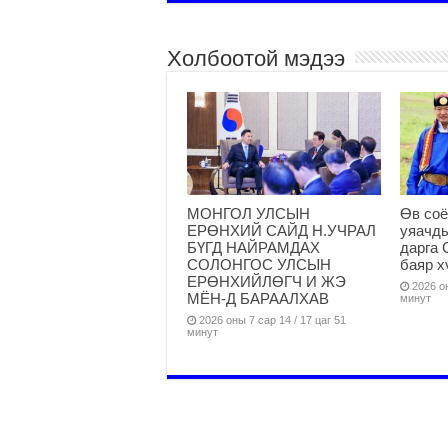
Холбоотой мэдээ
МОНГОЛ УЛСЫН
Өв соё
ЕРӨНХИЙ САЙД Н.УЧРАЛ
уяачд
БҮГД НАЙРАМДАХ
дарга 
СОЛОНГОС УЛСЫН
баяр х
ЕРӨНХИЙЛӨГЧ И ЖЭ
2026 он
МЁН-Д БАРААЛХАВ
минут
2026 оны 7 сар 14 / 17 цаг 51
минут