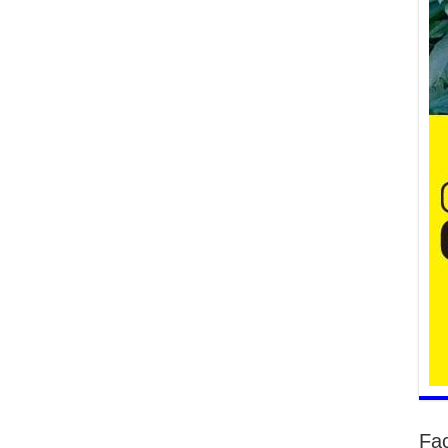
Үн
ша
Ул
га
2
Ни
ир
2
Хү
үр
2
Тө
16
2
На
мэ
аж
2
Үн
Fa