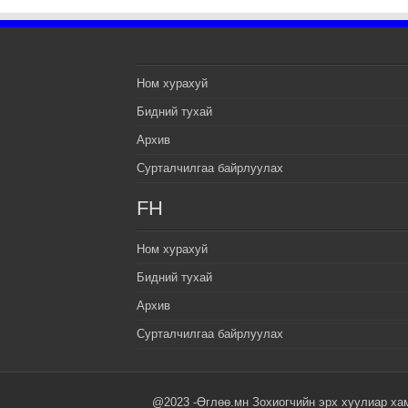
Ном хурахуй
Бидний тухай
Архив
Сурталчилгаа байрлуулах
FH
Ном хурахуй
Бидний тухай
Архив
Сурталчилгаа байрлуулах
@2023 -Өглөө.мн Зохиогчийн эрх хуулиар ха