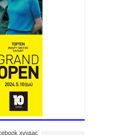
дэсний их баяр наадмын сур харвааны
гналыг нийслэлийн Засаг дарга бөгөөд
аанбаатар хотын Захирагч Б.Пүрэвдагва
рдууллаа
026 оны 7 сар 15 / 11 цаг 41 минут
йслэлийн Эрүүл мэндийн газраас 45 баг
гэдэд тусламж, үйлчилгээ үзүүлж байна
026 оны 7 сар 15 / 11 цаг 30 минут
чит бөхийн барилдааны тавын даваа
гэлжилж байна
026 оны 7 сар 15 / 11 цаг 26 минут
в цэнгэлдэх орчмын цэвэрлэгээ, үйлчилгээнд
1 ажилтан, 27 техниктэй ажиллаж байна
026 оны 7 сар 15 / 11 цаг 22 минут
адмын амралтын өдрүүдэд нийслэлийн эрүүл
ндийн байгууллагууд дараах хуваарийн дагуу
иллана
026 оны 7 сар 15 / 11 цаг 18 минут
дэсний их баяр наадам эхэллээ
cebook хуудас