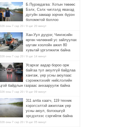
Б.Пүрэвдагва: Хотын төвөөс
Бэлх, Сэлх чиглэлд явахад
дугуйн замаар зорчих бүрэн
боломжтой боллоо
026 оны 7 сар 20 / 9 цаг 20 минут
Хан-Уул дүүрэг, Чингисийн
өргөн чөлөөний ус зайлуулах
шугам хоолойн ажил 80
хувьтай үргэлжилж байна
026 оны 7 сар 20 / 9 цаг 14 минут
Усархаг аадар бороо орж
байгаа тул аюулгүй байдлаа
хангаж, үер усны аюулаас
сэрэмжлэхийг нийслэлийн
цгой байдлын газраас анхааруулж байна
026 оны 7 сар 20 / 9 цаг 09 минут
311 алба хаагч, 119 техник
хэрэгсэлтэй ажиллаж үер
усны аюул, болзошгүй
эрсдэлээс сэргийлж байна
026 оны 7 сар 20 / 9 цаг 05 минут