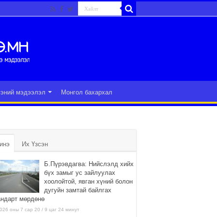
гэний мэдээлэл
Монгол бахархал
инэ
Их Үзсэн
Б.Пүрэвдагва: Нийслэлд хийх
бүх замыг ус зайлуулах
хоолойтой, явган хүний болон
дугуйн замтай байлгах
андарт мөрдөнө
026 оны 7 сар 20 / 9 цаг 24 минут