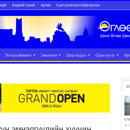
ахуй
Бидний тухай
Архив
Сурталчилгаа байрлуулах
Энтертайнмент
Зөвлөгөө
Шар мэдээ
Орон нутаг
Ир
Ш
ст
2
үн эмнэлгүүдийн хуучин