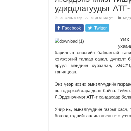
удирдлагуудыг АТГ-
2013 оны 6 сар 12 / 14 цаг 51 минут
Мэдэ
Facebook
Twitter
УИХ-ы
ухаа
барилгын өнөөгийн байдалтай тани
хэмжээний талаар санал, дүгнэлт 
эрүүл мэндийн хүрээлэн, ХӨСҮТ
танилцсан.
Энэ үеэр ихэнх эмнэлгүүдийн газраа
нь тодорхой харагдсан байна. Тийм
Л.Эрдэнэчимэг АТГ-т хандахаар болж
Учир нь, эмнэлгүүдийн газрыг хасч,
бөгөөд тэднийг авлига авсан гэж үзэ