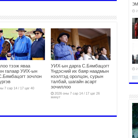
ЭМ
2
лоо тээж яваа
УИХ-ын дарга С.Бямбацогт
2
ын галаар УИХ-ын
Үндэсний их баяр наадмын
С.Бямбацогт зочлон
нээлтэд оролцон, сурын
үргэв
талбай, шагайн асарт
зочиллоо
ы 7 сар 14 / 17 цаг 40
2026 оны 7 сар 14 / 17 цаг 26
минут
2
2