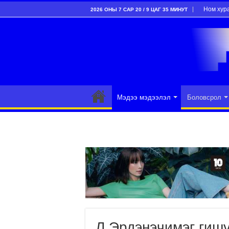
Ном хур
2026 ОНЫ 7 САР 20 / 9 ЦАГ 35 МИНУТ
Мэдээ мэдээлэл
Боловсрол
Л.Эрдэнэчимэг гишү