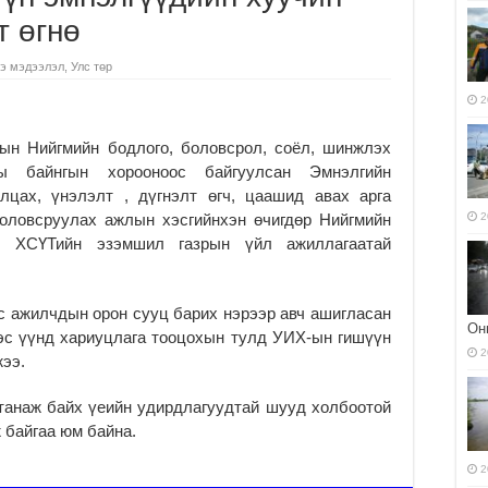
т өгнө
э мэдээлэл
,
Улс төр
2
н Нийгмийн бодлого, боловсрол, соёл, шинжлэх
ны байнгын хорооноос байгуулсан Эмнэлгийн
лцах, үнэлэлт , дүгнэлт өгч, цаашид авах арга
боловсруулах ажлын хэсгийнхэн өчигдөр Нийгмийн
2
, ХСҮТийн эзэмшил газрын үйл ажиллагаатай
с ажилчдын орон сууц барих нэрээр авч ашигласан
Он
ээс үүнд хариуцлага тооцохын тулд УИХ-ын гишүүн
2
ээ.
 танаж байх үеийн удирдлагуудтай шууд холбоотой
ж байгаа юм байна.
2