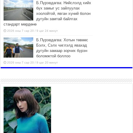
Б.Пүрэвдагва: Нийслэлд хийх
бүх замыг ус зайлуулах
хоолойтой, явган хүний болон
дугуйн замтай байлгах
стандарт мөрдөнө
2026 оны 7 сар 20 / 9 цаг 24 минут
Б.Пүрэвдагва: Хотын төвөөс
Бэлх, Сэлх чиглэлд явахад
дугуйн замаар зорчих бүрэн
боломжтой боллоо
2026 оны 7 сар 20 / 9 цаг 20 минут
Хан-Уул дүүрэг, Чингисийн
өргөн чөлөөний ус зайлуулах
шугам хоолойн ажил 80
хувьтай үргэлжилж байна
2026 оны 7 сар 20 / 9 цаг 14 минут
Усархаг аадар бороо орж
байгаа тул аюулгүй байдлаа
хангаж, үер усны аюулаас
сэрэмжлэхийг нийслэлийн
Онцгой байдлын газраас анхааруулж байна
2026 оны 7 сар 20 / 9 цаг 09 минут