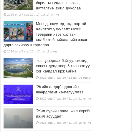
барилгын үндсэн карказ,
цутгалтын ажил дууслаа
2026 оны 7 сар 20 / 17 цаг 17 минут
Мопед, скүүтер, тэдгээртэй
адилтгах үзүүлэлт бүхий
тээврийн хэрэгсэлтэй
холбоотой нийслэлийн засаг
дарга захирамж гаргалаа
2026 оны 7 сар 20 / 17 цаг 11 минут
Төв цэвэрлэх байгууламжид
хоногт дунджаар 3 тонн хатуу
хог хаягдал ирж байна
2026 оны 7 сар 20 / 12 цаг 06 минут
“Эхийн алдар” одонгийн
шаардлагыг хөнгөрүүллээ
2026 оны 7 сар 20 / 11 цаг 51 минут
“Жил бүрийн өвөл, жил бүрийн
ижил асуудал”
2026 оны 7 сар 20 / 11 цаг 16 минут