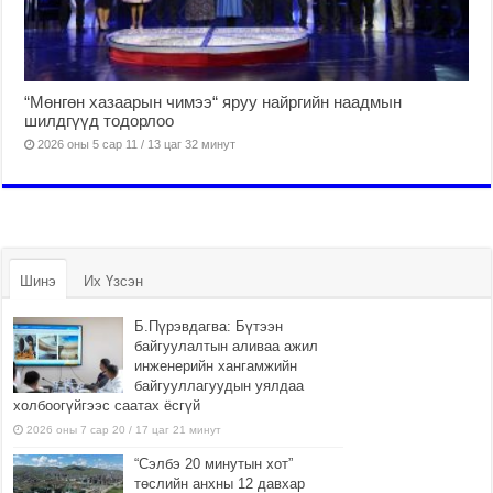
“Мөнгөн хазаарын чимээ“ яруу найргийн наадмын
шилдгүүд тодорлоо
2026 оны 5 сар 11 / 13 цаг 32 минут
Шинэ
Их Үзсэн
Б.Пүрэвдагва: Бүтээн
байгуулалтын аливаа ажил
инженерийн хангамжийн
байгууллагуудын уялдаа
холбоогүйгээс саатах ёсгүй
2026 оны 7 сар 20 / 17 цаг 21 минут
“Сэлбэ 20 минутын хот”
төслийн анхны 12 давхар