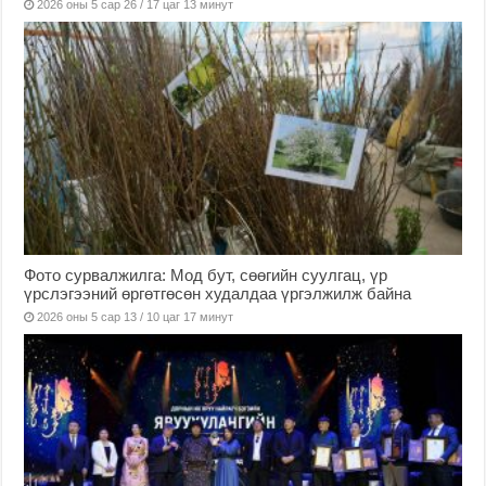
2026 оны 5 сар 26 / 17 цаг 13 минут
Фото сурвалжилга: Мод бут, сөөгийн суулгац, үр
үрслэгээний өргөтгөсөн худалдаа үргэлжилж байна
2026 оны 5 сар 13 / 10 цаг 17 минут