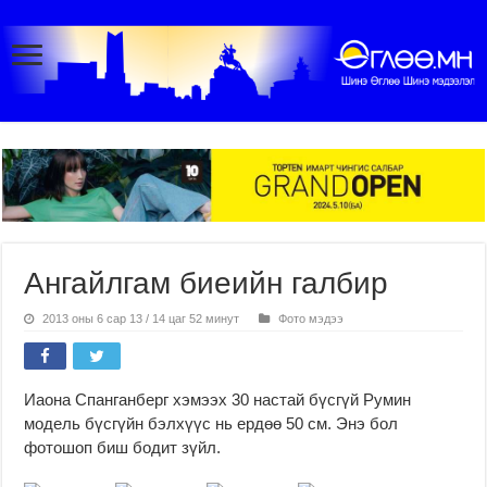
Ангайлгам биеийн галбир
2013 оны 6 сар 13 / 14 цаг 52 минут
Фото мэдээ
Иаона Спанганберг хэмээх 30 настай бүсгүй Румин
модель бүсгүйн бэлхүүс нь ердөө 50 см. Энэ бол
фотошоп биш бодит зүйл.