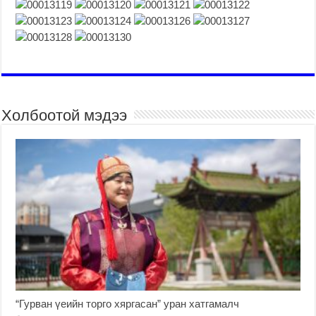
Холбоотой мэдээ
“Гурван үеийн торго хяргасан” уран хатгамалч