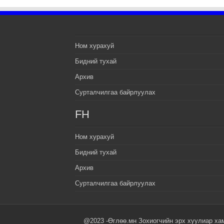
Ном хурахуй
Бидний тухай
Архив
Сурталчилгаа байрлуулах
FH
Ном хурахуй
Бидний тухай
Архив
Сурталчилгаа байрлуулах
@2023 -Өглөө.мн Зохиогчийн эрх хуулиар ха