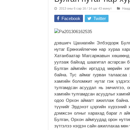
2013 оны 6 сар 16 / 14 цаг 43 минут
Наад
Facebook
Twitter
дэвшигч Цахиагийн Элбэгдорж Булг
нутаг Ерөнхийлөгчөө нар хураа хар
Хатанбаатар Магсаржавын хөшөөнд 
уулзаж байхад шаагитал асгарсан б
Булган аймгийн иргэдэд мөрийн хө
байна. Тус аймаг гурван талаасаа
хамгийн боломжит нутаг гэж үздэгэ
тулгамдсан асуудал нь эмчилгээ, 
хамгийн тулгамдсан асуудлыг хамгий
одоо Орхон аймагт ажиллаж байна
түүнийг Эрдэнэт цэргийн хүрээний 
дэмжсэн олныг харахад бараг л ай
Булган, Орхон аймгуудад орон нутги
зүтгэлээ нэгдэн сайн ажиллахаа мөн