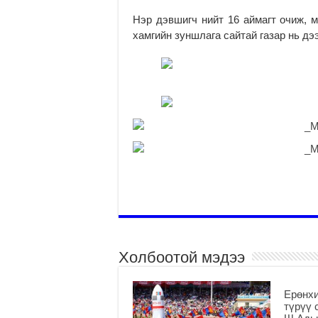
Нэр дэвшигч нийт 16 аймагт очиж, 
хамгийн зуншлага сайтай газар нь дэ
Холбоотой мэдээ
Ерөнхи
түрүү 