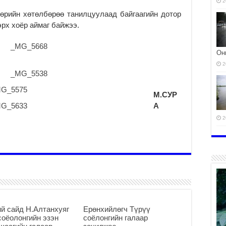
2
мөрийн хөтөлбөрөө танилцуулаад байгаагийн дотор
эрх хоёр аймаг байжээ.
Он
2
М.СУР
А
2
ЭМ
2
й сайд Н.Алтанхуяг
Ерөнхийлөгч Түрүү
соёолонгийн эзэн
соёлонгийн галаар