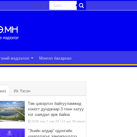
гэний мэдээлэл
Монгол бахархал
инэ
Их Үзсэн
Төв цэвэрлэх байгууламжид
хоногт дунджаар 3 тонн хатуу
хог хаягдал ирж байна
2026 оны 7 сар 20 / 12 цаг 06 минут
“Эхийн алдар” одонгийн
шаардлагыг хөнгөрүүллээ