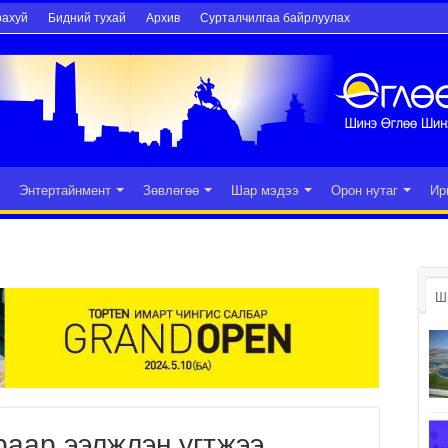
рахуй
Бидний тухай
Архив
Сурталчилгаа байрлуулах
Энтертайнмент
Зөвлөгөө
Шар мэдээ
Орон нутаг
Ир
Ш
ураар ээлжлэн угтжээ