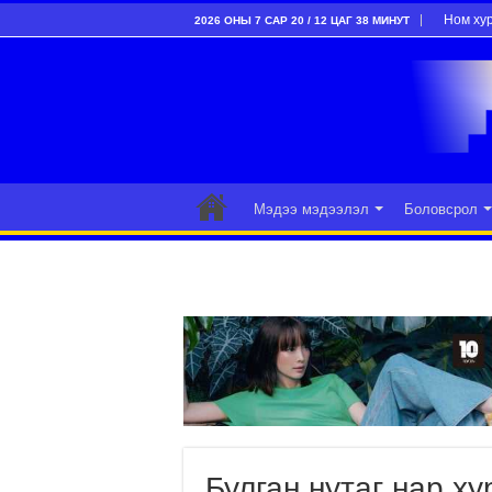
Ном ху
2026 ОНЫ 7 САР 20 / 12 ЦАГ 38 МИНУТ
Мэдээ мэдээлэл
Боловсрол
Булган нутаг нар х