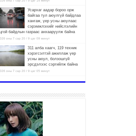
026 оны 7 сар 20 / 9 цаг 14 минут
Усархаг аадар бороо орж
байгаа тул аюулгүй байдлаа
хангаж, үер усны аюулаас
сэрэмжлэхийг нийслэлийн
цгой байдлын газраас анхааруулж байна
026 оны 7 сар 20 / 9 цаг 09 минут
311 алба хаагч, 119 техник
хэрэгсэлтэй ажиллаж үер
усны аюул, болзошгүй
эрсдэлээс сэргийлж байна
026 оны 7 сар 20 / 9 цаг 05 минут
ГЭНЭЛ
026 оны 7 сар 19 / 15 цаг 15 минут
Аяллаа зөв төлөвлөхийг
иргэдэд зөвлөж байна
2026 оны 7 сар 16 / 11 цаг 50 минут
Үер усны болзошгүй аюулаас
сэргийлж, холбогдох
байгууллагууд өндөржүүлсэн