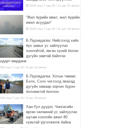
2026 оны 7 сар 20 / 11 цаг 51 минут
“Жил бүрийн өвөл, жил бүрийн
ижил асуудал”
2026 оны 7 сар 20 / 11 цаг 16 минут
Б.Пүрэвдагва: Нийслэлд хийх
бүх замыг ус зайлуулах
хоолойтой, явган хүний болон
дугуйн замтай байлгах
андарт мөрдөнө
026 оны 7 сар 20 / 9 цаг 24 минут
Б.Пүрэвдагва: Хотын төвөөс
Бэлх, Сэлх чиглэлд явахад
дугуйн замаар зорчих бүрэн
боломжтой боллоо
026 оны 7 сар 20 / 9 цаг 20 минут
Хан-Уул дүүрэг, Чингисийн
өргөн чөлөөний ус зайлуулах
шугам хоолойн ажил 80
хувьтай үргэлжилж байна