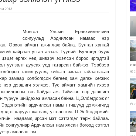
ам 2013
Монгол Улсын Ерөнхийлөгчийн
сонгуульд Ардчилсан намаас нэр
ан, Орхон аймагт ажиллаж байна. Булган хангай
амгүй хайрлан угтан авчээ. Түүнийг Булганд бууж
цэцэг өргөх үед шивэрч эхэлсэн бороо иргэдтэй
ол уулзалт дуусах үед татарсан байжээ. Тэрбээр
ст
төлбөрөө танилцуулж, хийсэн ажлаа тайлагнасан
2
 хар замаар холбогдсон бөгөөд зам дагаж хөгжих
э нэр дэвшигч хэлжээ. Тус аймагт хамгийн ихээр
оношилгооны төв байдаг аж. Тиймээс нэр дэвшигч
н түрүүн шийдэхээ амласан байна. Ц.Элбэгдорж яг
. Эрдэнэтийн ардчилсан намын гишүүд дэмжигчид
2
хүндэт харуул жагсаж, угтсан юм. Ц.Элбэгдоржийг
мгийн наадамд ирсэн мэт сэтгэгдэл төрж байлаа.
йн сонгуулиар Ардчилсан нам ялсан бөгөөд сэтгэл
 үеэр амласан юм.