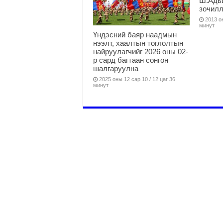
Ш.Адьш
зочил
2013 он
минут
Үндэсний баяр наадмын
нээлт, хаалтын тоглолтын
найруулагчийг 2026 оны 02-
р сард багтаан сонгон
шалгаруулна
2025 оны 12 сар 10 / 12 цаг 36
минут